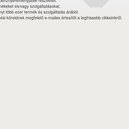
 pénznyereményjáték részvételt.
mékeket és/vagy szolgáltatásokat.
 több ezer termék és szolgáltatás árából.
dési köreidnek megfelelő e-mailes értesítőt a legfrissebb cikkeinkről.
ékszabály
Adatvédelem
Médiaajánlat
Partnerprogram-Affiliate