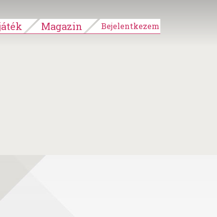
áték
Magazin
Bejelentkezem