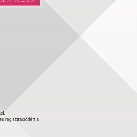
el,
s regisztrációdért a