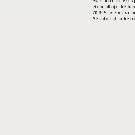
Akár több millió Ft-os
Garantált ajándék ter
70-90%-os kedvezményt
A kiválasztott érdeklő
Nyereményjáték
Rólunk
Szolgáltatás
Ját