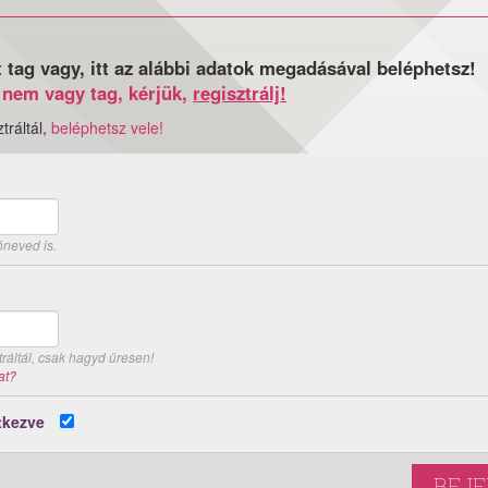
t tag vagy, itt az alábbi adatok megadásával beléphetsz!
nem vagy tag, kérjük,
regisztrálj!
tráltál,
beléphetsz vele!
óneved is.
ráltál, csak hagyd üresen!
at?
tkezve