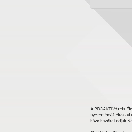
A PROAKTIVdirekt Éle
nyereményjátékokkal é
következőket adjuk N