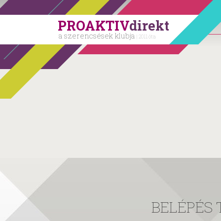
PROAKTIV
direkt
a szerencsések klubja
| 2011 óta
BELÉPÉS