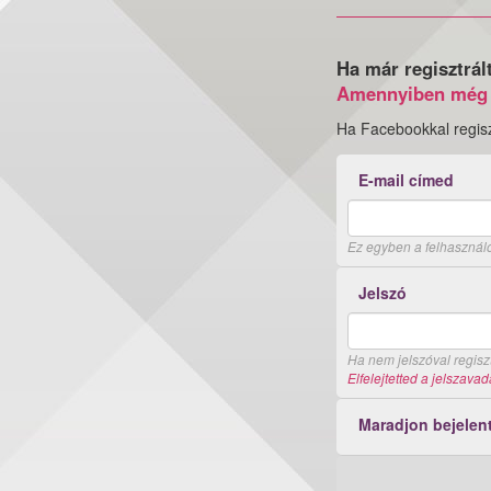
Ha már regisztrál
Amennyiben még 
Ha Facebookkal regisz
E-mail címed
Ez egyben a felhasznál
Jelszó
Ha nem jelszóval regiszt
Elfelejtetted a jelszavad
Maradjon bejelen