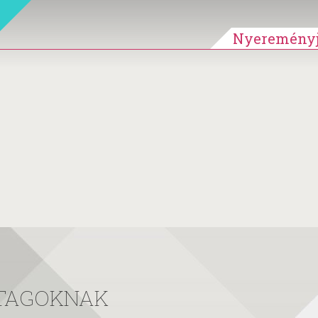
Nyereményj
 TAGOKNAK