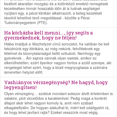
kiváltott akaratlan moz­gás) és a különböző eredetű remegések
kezelésében immár hosszabb időn át is tudnak segítséget
nyújtani egy, a pécsi klinikán alkalmazott, a beteg kezelését
távolról lehetővé tevő megoldással - közölte a Pécsi
Tudományegyetem (PTE).
Ha kórházba kell menni… , így segíts a
gyermekednek, hogy ne féljen!
Hiába imádjuk a Vészhelyzet című sorozatot, ha valóban be kell
feküdnünk egy klinikára, az még nekünk, felnőtteknek egy
félelmet és bizonytalanságot keltő szituáció. Nemhogy egy
gyereknek… Ám sajnos vannak olyan esetek, amikor ez
elkerülhetetlen, ezért ilyenkor nagyon fontos a szülő szerepe, aki
rengeteget tehet azért, hogy a kicsit megnyugtassa a számára
ismeretlen helyzet előtt.
Vashiányos vérszegénység? Ne hagyd, hogy
legyengítsen!
Olyan vérszegény… szoktuk mondani sokszor átvitt értelemben is
valakire, picit viccelődve a karakterével. Pedig maga a konkrét
állapot akár lehet nagyon komoly is, amit nem szabad
elbagatellizálni. De hogyan alakulhat ki, miért kell odafigyelni rá,
és hogy lehet javítani rajta? Ezeket vesszünk most végig.