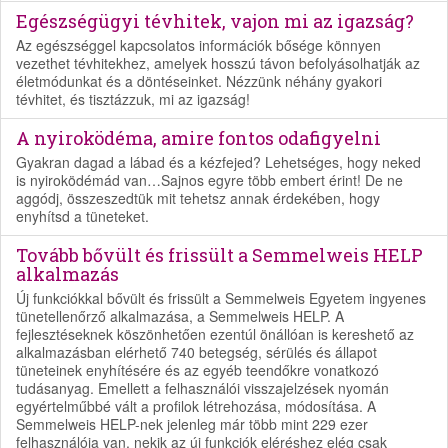
Egészségügyi tévhitek, vajon mi az igazság?
Az egészséggel kapcsolatos információk bősége könnyen
vezethet tévhitekhez, amelyek hosszú távon befolyásolhatják az
életmódunkat és a döntéseinket. Nézzünk néhány gyakori
tévhitet, és tisztázzuk, mi az igazság!
A nyiroködéma, amire fontos odafigyelni
Gyakran dagad a lábad és a kézfejed? Lehetséges, hogy neked
is nyiroködémád van…Sajnos egyre több embert érint! De ne
aggódj, összeszedtük mit tehetsz annak érdekében, hogy
enyhítsd a tüneteket.
Tovább bővült és frissült a Semmelweis HELP
alkalmazás
Új funkciókkal bővült és frissült a Semmelweis Egyetem ingyenes
tünetellenőrző alkalmazása, a Semmelweis HELP. A
fejlesztéseknek köszönhetően ezentúl önállóan is kereshető az
alkalmazásban elérhető 740 betegség, sérülés és állapot
tüneteinek enyhítésére és az egyéb teendőkre vonatkozó
tudásanyag. Emellett a felhasználói visszajelzések nyomán
egyértelműbbé vált a profilok létrehozása, módosítása. A
Semmelweis HELP-nek jelenleg már több mint 229 ezer
felhasználója van, nekik az új funkciók eléréshez elég csak