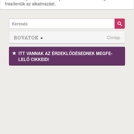
frissíteniük az alkalmazást.
ROVATOK
Címlap
ITT VANNAK AZ ÉRDEK­LŐDÉ­SEDNEK MEGFE­
LELŐ CIKKEID!