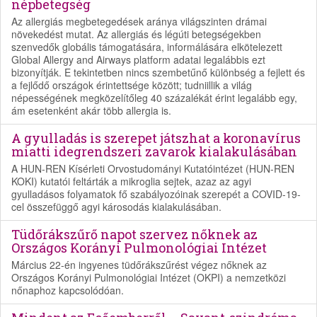
népbetegség
Az allergiás megbetegedések aránya világszinten drámai
növekedést mutat. Az allergiás és légúti betegségekben
szenvedők globális támogatására, informálására elkötelezett
Global Allergy and Airways platform adatai legalábbis ezt
bizonyítják. E tekintetben nincs szembetűnő különbség a fejlett és
a fejlődő országok érintettsége között; tudniillik a világ
népességének megközelítőleg 40 százalékát érint legalább egy,
ám esetenként akár több allergia is.
A gyulladás is szerepet játszhat a koronavírus
miatti idegrendszeri zavarok kialakulásában
A HUN-REN Kísérleti Orvostudományi Kutatóintézet (HUN-REN
KOKI) kutatói feltárták a mikroglia sejtek, azaz az agyi
gyulladásos folyamatok fő szabályozóinak szerepét a COVID-19-
cel összefüggő agyi károsodás kialakulásában.
Tüdőrákszűrő napot szervez nőknek az
Országos Korányi Pulmonológiai Intézet
Március 22-én ingyenes tüdőrákszűrést végez nőknek az
Országos Korányi Pulmonológiai Intézet (OKPI) a nemzetközi
nőnaphoz kapcsolódóan.