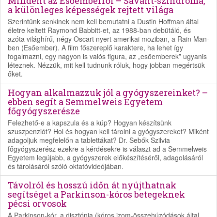
Mindent az Esőemberről – Savant-szindróma,
a különleges képességek rejtett világa
Szerintünk senkinek nem kell bemutatni a Dustin Hoffman által
életre keltett Raymond Babbitt-et, az 1988-ban debütáló, és
azóta világhírű, négy Oscart nyert amerikai moziban, a Rain Man-
ben (Esőember). A film főszereplő karaktere, ha lehet így
fogalmazni, egy nagyon is valós figura, az „esőemberek” ugyanis
léteznek. Nézzük, mit kell tudnunk róluk, hogy jobban megértsük
őket.
Hogyan alkalmazzuk jól a gyógyszereinket? –
ebben segít a Semmelweis Egyetem
főgyógyszerésze
Felezhető-e a kapszula és a kúp? Hogyan készítsünk
szuszpenziót? Hol és hogyan kell tárolni a gyógyszereket? Miként
adagoljuk megfelelőn a tablettákat? Dr. Sebők Szilvia
főgyógyszerész ezekre a kérdésekre is választ ad a Semmelweis
Egyetem legújabb, a gyógyszerek előkészítéséről, adagolásáról
és tárolásáról szóló oktatóvideójában.
Távolról és hosszú időn át nyújthatnak
segítséget a Parkinson-kóros betegeknek
pécsi orvosok
A Parkinson-kór, a disztónia (kóros izom-összehúzódások által