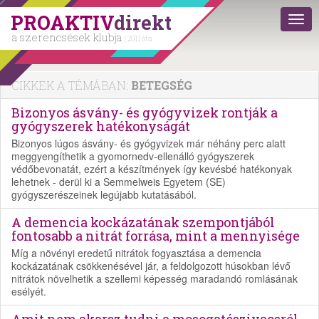
PROAKTIV
direkt
a szerencsések klubja
| 2011 óta
CIKKEK A TÉMÁBAN:
BETEGSÉG
Bizonyos ásvány- és gyógyvizek rontják a
gyógyszerek hatékonyságát
Bizonyos lúgos ásvány- és gyógyvizek már néhány perc alatt
meggyengíthetik a gyomornedv-ellenálló gyógyszerek
védőbevonatát, ezért a készítmények így kevésbé hatékonyak
lehetnek - derül ki a Semmelweis Egyetem (SE)
gyógyszerészeinek legújabb kutatásából.
A demencia kockázatának szempontjából
fontosabb a nitrát forrása, mint a mennyisége
Míg a növényi eredetű nitrátok fogyasztása a demencia
kockázatának csökkenésével jár, a feldolgozott húsokban lévő
nitrátok növelhetik a szellemi képesség maradandó romlásának
esélyét.