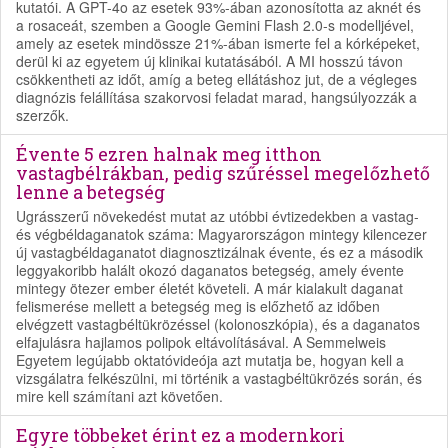
kutatói. A GPT-4o az esetek 93%-ában azonosította az aknét és
a rosaceát, szemben a Google Gemini Flash 2.0-s modelljével,
amely az esetek mindössze 21%-ában ismerte fel a kórképeket,
derül ki az egyetem új klinikai kutatásából. A MI hosszú távon
csökkentheti az időt, amíg a beteg ellátáshoz jut, de a végleges
diagnózis felállítása szakorvosi feladat marad, hangsúlyozzák a
szerzők.
Évente 5 ezren halnak meg itthon
vastagbélrákban, pedig szűréssel megelőzhető
lenne a betegség
Ugrásszerű növekedést mutat az utóbbi évtizedekben a vastag-
és végbéldaganatok száma: Magyarországon mintegy kilencezer
új vastagbéldaganatot diagnosztizálnak évente, és ez a második
leggyakoribb halált okozó daganatos betegség, amely évente
mintegy ötezer ember életét követeli. A már kialakult daganat
felismerése mellett a betegség meg is előzhető az időben
elvégzett vastagbéltükrözéssel (kolonoszkópia), és a daganatos
elfajulásra hajlamos polipok eltávolításával. A Semmelweis
Egyetem legújabb oktatóvideója azt mutatja be, hogyan kell a
vizsgálatra felkészülni, mi történik a vastagbéltükrözés során, és
mire kell számítani azt követően.
Egyre többeket érint ez a modernkori