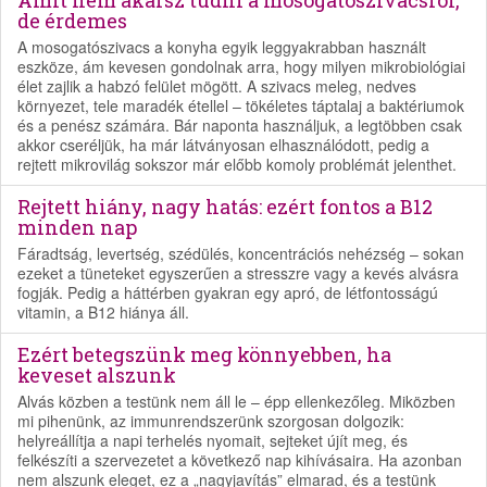
Amit nem akarsz tudni a mosogatószivacsról,
de érdemes
A mosogatószivacs a konyha egyik leggyakrabban használt
eszköze, ám kevesen gondolnak arra, hogy milyen mikrobiológiai
élet zajlik a habzó felület mögött. A szivacs meleg, nedves
környezet, tele maradék étellel – tökéletes táptalaj a baktériumok
és a penész számára. Bár naponta használjuk, a legtöbben csak
akkor cseréljük, ha már látványosan elhasználódott, pedig a
rejtett mikrovilág sokszor már előbb komoly problémát jelenthet.
Rejtett hiány, nagy hatás: ezért fontos a B12
minden nap
Fáradtság, levertség, szédülés, koncentrációs nehézség – sokan
ezeket a tüneteket egyszerűen a stresszre vagy a kevés alvásra
fogják. Pedig a háttérben gyakran egy apró, de létfontosságú
vitamin, a B12 hiánya áll.
Ezért betegszünk meg könnyebben, ha
keveset alszunk
Alvás közben a testünk nem áll le – épp ellenkezőleg. Miközben
mi pihenünk, az immunrendszerünk szorgosan dolgozik:
helyreállítja a napi terhelés nyomait, sejteket újít meg, és
felkészíti a szervezetet a következő nap kihívásaira. Ha azonban
nem alszunk eleget, ez a „nagyjavítás” elmarad, és a testünk