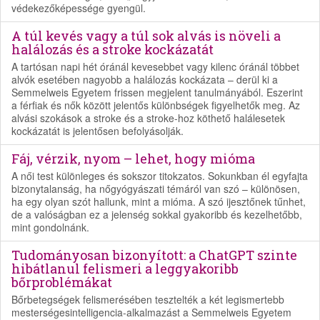
védekezőképessége gyengül.
A túl kevés vagy a túl sok alvás is növeli a
halálozás és a stroke kockázatát
A tartósan napi hét óránál kevesebbet vagy kilenc óránál többet
alvók esetében nagyobb a halálozás kockázata – derül ki a
Semmelweis Egyetem frissen megjelent tanulmányából. Eszerint
a férfiak és nők között jelentős különbségek figyelhetők meg. Az
alvási szokások a stroke és a stroke-hoz köthető halálesetek
kockázatát is jelentősen befolyásolják.
Fáj, vérzik, nyom – lehet, hogy mióma
A női test különleges és sokszor titokzatos. Sokunkban él egyfajta
bizonytalanság, ha nőgyógyászati témáról van szó – különösen,
ha egy olyan szót hallunk, mint a mióma. A szó ijesztőnek tűnhet,
de a valóságban ez a jelenség sokkal gyakoribb és kezelhetőbb,
mint gondolnánk.
Tudományosan bizonyított: a ChatGPT szinte
hibátlanul felismeri a leggyakoribb
bőrproblémákat
Bőrbetegségek felismerésében tesztelték a két legismertebb
mesterségesintelligencia-alkalmazást a Semmelweis Egyetem