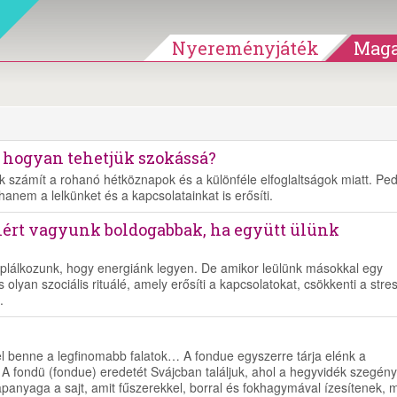
Nyereményjáték
Maga
és hogyan tehetjük szokássá?
 számít a rohanó hétköznapok és a különféle elfoglaltságok miatt. Ped
anem a lelkünket és a kapcsolatainkat is erősíti.
miért vagyunk boldogabbak, ha együtt ülünk
 táplálkozunk, hogy energiánk legyen. De amikor leülünk másokkal egy
olyan szociális rituálé, amely erősíti a kapcsolatokat, csökkenti a stres
.
l benne a legfinomabb falatok… A fondue egyszerre tárja elénk a
t. A fondü (fondue) eredetét Svájcban találjuk, ahol a hegyvidék szegény
lapanyaga a sajt, amit fűszerekkel, borral és fokhagymával ízesítenek, 