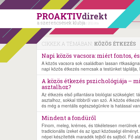
PROAKTIV
direkt
a szerencsések klubja
| 2011 óta
CIKKEK A TÉMÁBAN:
KÖZÖS ÉTKEZÉS
Napi közös vacsora: miért fontos, 
A közös vacsora sok családban lassan ritkaságnak
napi közös étkezés nemcsak a testünket táplálja, h
A közös étkezés pszichológiája – 
asztalhoz?
Az étkezés első pillantásra biológiai szükséglet:
asztalhoz, sokkal többről van szó. A közös étkezés 
és még a mentális egészségünkre is hatással van
Mindent a fondüről
Finom, meleg, krémes, és tökéletesen merülnek e
tradicionális ízeket és az igazi közösségi élmény
népei készítették maradék tejből és sajtból. Fő a