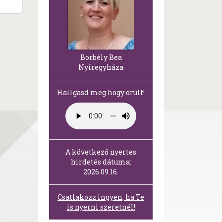
Borbély Bea
Nyíregyháza
Hallgasd meg hogy örült!
A következő nyertes
hirdetés dátuma:
2026.09.16.
Csatlakozz ingyen, ha Te
is nyerni szeretnél!