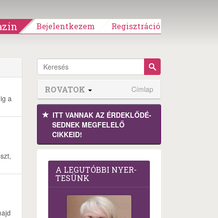
zin
Bejelentkezem
Regisztráció
ROVATOK
Címlap
ig a
ITT VANNAK AZ ÉRDEK­LŐDÉ­
SEDNEK MEGFE­LELŐ
CIKKEID!
szt,
A LEG­U­TÓB­BI NYER­
TE­SÜNK
majd