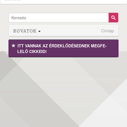
ROVATOK
Címlap
ITT VANNAK AZ ÉRDEK­LŐDÉ­SEDNEK MEGFE­
LELŐ CIKKEID!