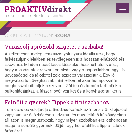
PROAKTIV
direkt
a szerencsések klubja
| 2011 óta
CIKKEK A TÉMÁBAN:
SZOBA
Varázsolj apró zöld szigetet a szobába!
A kellemesen meleg vénasszonyok nyara ideális arra, hogy
felkészüljünk lélekben és tevőlegesen is a hosszan elhúzódó téli
szezonra. Minden napsütéses időszakot használhatunk arra,
hogy a lakásunk teraszán, erkélyén vagy a nappalinkban egy kis
ügyességgel és jó ötlettel zöld szigetet varázsoljunk. Egy jól
megválasztott üvegházzal, mini télikerttel akár hónapokkal is
meghosszabbíthatjuk a szezont. Zölden és termőn tarthatjuk a
balkonládáinkat, a fűszernövényeinket és a konyhakertünket is.
Felnőtt a gyerek? Tippek a tiniszobához
Természetes velejárója a tinédzserkornak az intenzív önkifejezési
vágy, ami az öltözködésen, frizurán és más feltűnő külsőségeken
túl azon is megmutatkozik, hogy milyen szobában érzi otthonosan
magát a serdülő gyermek. Jöjjön egy-két praktikus tipp a fiatalok
örömére!