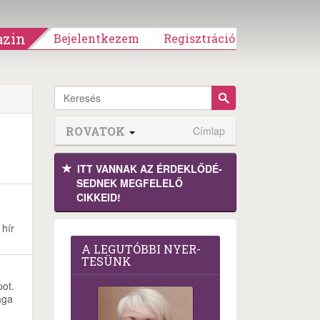
zin
Bejelentkezem
Regisztráció
ROVATOK
Címlap
ITT VANNAK AZ ÉRDEK­LŐDÉ­
SEDNEK MEGFE­LELŐ
CIKKEID!
 hír
A LEG­U­TÓB­BI NYER­
TE­SÜNK
pot.
aga