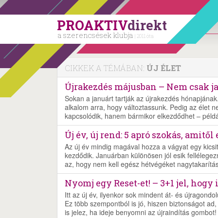
PROAKTIV
direkt
a szerencsések klubja
| 2011 óta
CIKKEK A TÉMÁBAN:
ÚJ ÉLET
Újrakezdés májusban – Nem csak j
Sokan a januárt tartják az újrakezdés hónapjának.
alkalom arra, hogy változtassunk. Pedig az élet 
kapcsolódik, hanem bármikor elkezdődhet – péld
Új év, új rend: 5 apró szokás, amitő
Az új év mindig magával hozza a vágyat egy kicsit
kezdődik. Januárban különösen jól esik fellélegez
az, hogy nem kell egész hétvégéket nagytakarítás
Nyomj egy Reset-et! – 3+1 jel, hogy i
Itt az új év, ilyenkor sok mindent át- és újragond
Ez több szempontból is jó, hiszen biztonságot ad
is jelez, ha ideje benyomni az újraindítás gombot!