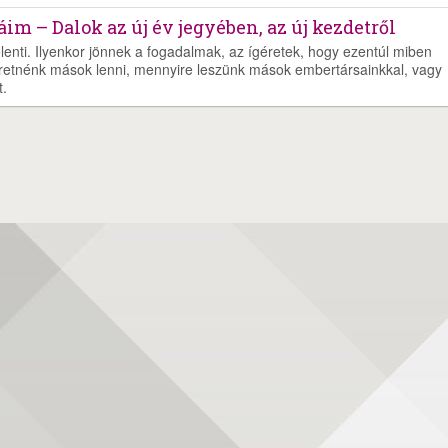
áim – Dalok az új év jegyében, az új kezdetről
elenti. Ilyenkor jönnek a fogadalmak, az ígéretek, hogy ezentúl miben
eretnénk mások lenni, mennyire leszünk mások embertársainkkal, vagy
t.