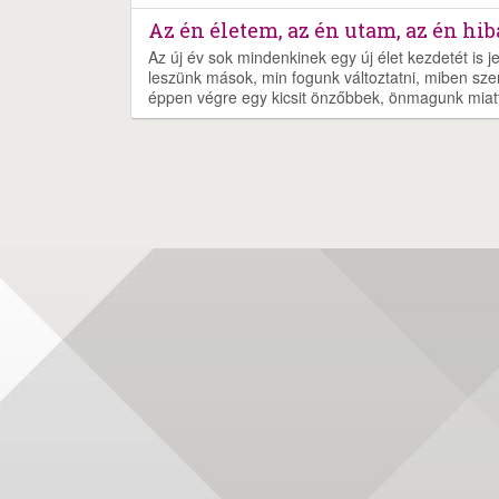
Az én életem, az én utam, az én hib
Az új év sok mindenkinek egy új élet kezdetét is j
leszünk mások, min fogunk változtatni, miben sz
éppen végre egy kicsit önzőbbek, önmagunk miat