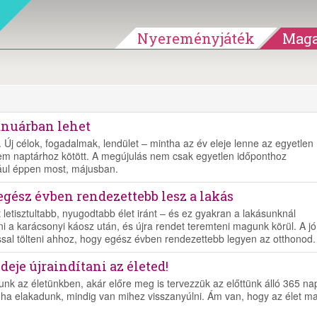
Nyereményjáték
Maga
anuárban lehet
 Új célok, fogadalmak, lendület – mintha az év eleje lenne az egyetlen
nem naptárhoz kötött. A megújulás nem csak egyetlen időponthoz
ául éppen most, májusban.
l egész évben rendezettebb lesz a lakás
 letisztultabb, nyugodtabb élet iránt – és ez gyakran a lakásunknál
ni a karácsonyi káosz után, és újra rendet teremteni magunk körül. A jó
sal tölteni ahhoz, hogy egész évben rendezettebb legyen az otthonod.
deje újraindítani az életed!
olunk az életünkben, akár előre meg is tervezzük az előttünk álló 365 na
, ha elakadunk, mindig van mihez visszanyúlni. Ám van, hogy az élet m