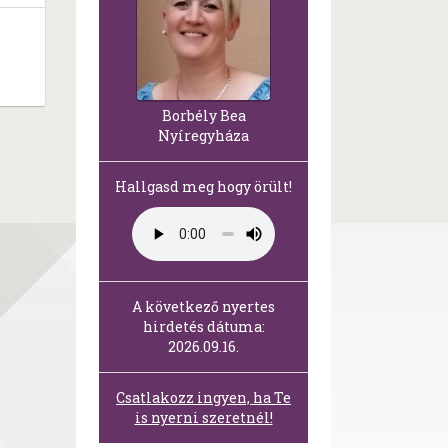
Borbély Bea
Nyíregyháza
Hallgasd meg hogy örült!
A következő nyertes
hirdetés dátuma:
2026.09.16.
Csatlakozz ingyen, ha Te
is nyerni szeretnél!