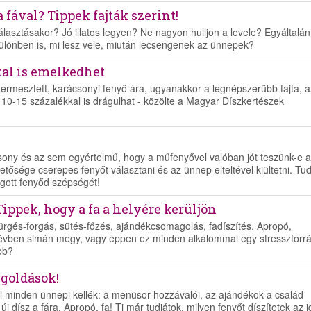
 fával? Tippek fajták szerint!
álasztásakor? Jó illatos legyen? Ne nagyon hulljon a levele? Egyáltalán
ülönben is, mi lesz vele, miután lecsengenek az ünnepek?
al is emelkedhet
ermesztett, karácsonyi fenyő ára, ugyanakkor a legnépszerűbb fajta, a
10-15 százalékkal is drágulhat - közölte a Magyar Díszkertészek
csony és az sem egyértelmű, hogy a műfenyővel valóban jót teszünk-e a
sége cserepes fenyőt választani és az ünnep elteltével kiültetni. Tu
ágott fenyőd szépségét!
Tippek, hogy a fa a helyére kerüljön
sürgés-forgás, sütés-főzés, ajándékcsomagolás, fadíszítés. Apropó,
en évben simán megy, vagy éppen ez minden alkalommal egy stresszforrá
ább?
egoldások!
 minden ünnepi kellék: a menüsor hozzávalói, az ajándékok a család
dísz a fára. Apropó, fa! Ti már tudjátok, milyen fenyőt díszítetek az 