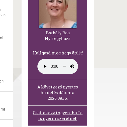
an
csak
Borbély Bea
rt
Nyíregyháza
Hallgasd meg hogy örült!
g
on
A következő nyertes
hirdetés dátuma:
2026.09.16.
 mi
Csatlakozz ingyen, ha Te
is nyerni szeretnél!