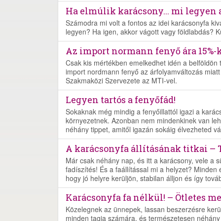
Ha elmúlik karácsony... mi legyen a
Számodra mi volt a fontos az idei karácsonyfa kiv
legyen? Ha igen, akkor vágott vagy földlabdás? K
Az import normann fenyő ára 15%-k
Csak kis mértékben emelkedhet idén a belföldön t
import nordmann fenyő az árfolyamváltozás miatt 
Szakmaközi Szervezete az MTI-vel.
Legyen tartós a fenyőfád!
Sokaknak még mindig a fenyőillattól igazi a kará
környezetnek. Azonban nem mindenkinek van lehető
néhány tippet, amitől igazán sokáig élvezheted v
A karácsonyfa állításának titkai – 
Már csak néhány nap, és itt a karácsony, vele a 
fadíszítés! És a faállítással mi a helyzet? Mind
hogy jó helyre kerüljön, stabilan álljon és így tov
Karácsonyfa fa nélkül! – Ötletes m
Közelegnek az ünnepek, lassan beszerzésre kerül
minden tagja számára, és természetesen néhány új 