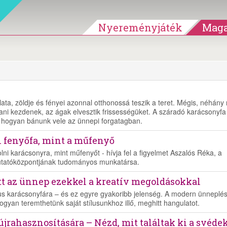
Nyereményjáték
Maga
lata, zöldje és fényei azonnal otthonossá teszik a teret. Mégis, néhány
llani kezdenek, az ágak elvesztik frissességüket. A száradó karácsonyfa
, hogyan bánunk vele az ünnepi forgatagban.
i fenyőfa, mint a műfenyő
lni karácsonyra, mint műfenyőt - hívja fel a figyelmet Aszalós Réka, a
utatóközpontjának tudományos munkatársa.
tt az ünnep ezekkel a kreatív megoldásokkal
kus karácsonyfára – és ez egyre gyakoribb jelenség. A modern ünneplé
gyan teremthetünk saját stílusunkhoz illő, meghitt hangulatot.
újrahasznosítására – Nézd, mit találtak ki a svédek