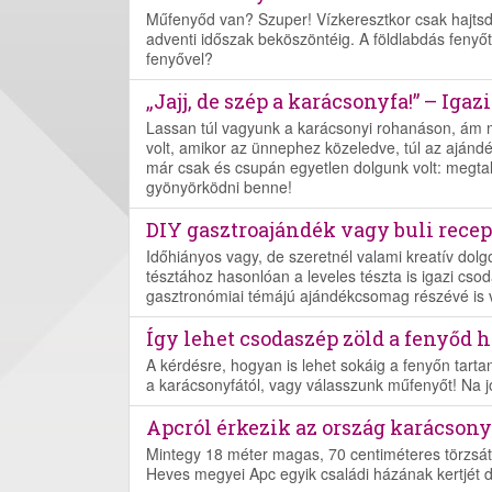
Műfenyőd van? Szuper! Vízkeresztkor csak hajtsd f
adventi időszak beköszöntéig. A földlabdás fenyőt p
fenyővel?
„Jajj, de szép a karácsonyfa!” – Igaz
Lassan túl vagyunk a karácsonyi rohanáson, ám m
volt, amikor az ünnephez közeledve, túl az ajánd
már csak és csupán egyetlen dolgunk volt: megtalá
gyönyörködni benne!
DIY gasztroajándék vagy buli recep
Időhiányos vagy, de szeretnél valami kreatív dolg
tésztához hasonlóan a leveles tészta is igazi cso
gasztronómiai témájú ajándékcsomag részévé is v
Így lehet csodaszép zöld a fenyőd 
A kérdésre, hogyan is lehet sokáig a fenyőn tartan
a karácsonyfától, vagy válasszunk műfenyőt! Na jó
Apcról érkezik az ország karácsony
Mintegy 18 méter magas, 70 centiméteres törzsátm
Heves megyei Apc egyik családi házának kertjét dí