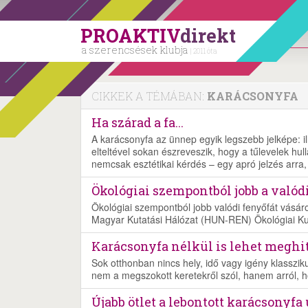
PROAKTIV
direkt
a szerencsések klubja
| 2011 óta
CIKKEK A TÉMÁBAN:
KARÁCSONYFA
Ha szárad a fa...
A karácsonyfa az ünnep egyik legszebb jelképe: il
elteltével sokan észreveszik, hogy a tűlevelek hu
nemcsak esztétikai kérdés – egy apró jelzés arra
Ökológiai szempontból jobb a valód
Ökológiai szempontból jobb valódi fenyőfát vásáro
Magyar Kutatási Hálózat (HUN-REN) Ökológiai K
Karácsonyfa nélkül is lehet meghi
Sok otthonban nincs hely, idő vagy igény klasszi
nem a megszokott keretekről szól, hanem arról, ho
Újabb ötlet a lebontott karácsonyfa 