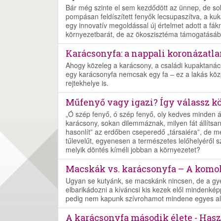
Bár még szinte el sem kezdődött az ünnep, de sok
pompásan feldíszített fenyők lecsupaszítva, a ku
egy innovatív megoldással új értelmet adott a fák
környezetbarát, de az ökoszisztéma támogatásában
Karácsonyfa: a nappali koronázatla
Ahogy közeleg a karácsony, a családi kupaktanác
egy karácsonyfa nemcsak egy fa – ez a lakás közp
rejtekhelye is.
Műfenyő vagy igazi? Így válassz k
„Ó szép fenyő, ó szép fenyő, oly kedves minden á
karácsony, sokan dilemmáznak, milyen fát állíts
hasonlít” az erdőben cseperedő „társaiéra”, de 
tűlevelűt, egyenesen a természetes lelőhelyéről 
melyik döntés kíméli jobban a környezetet?
Macskák vs. karácsonyfa – A komol
Ugyan se kutyánk, se macskánk nincsen, de a gye
elbarikádozni a kíváncsi kis kezek elől mindenkép
pedig nem kapunk szívrohamot mindene egyes alka
A karácsonyfa második élete - Hasz