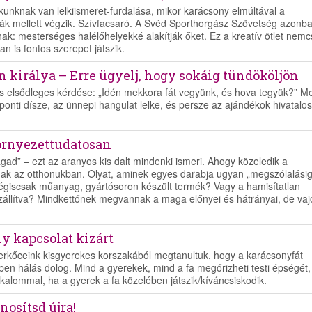
unknak van lelkiismeret-furdalása, mikor karácsony elmúltával a
kák mellett végzik. Szívfacsaró. A Svéd Sporthorgász Szövetség azonb
nak: mesterséges halélőhelyekké alakítják őket. Ez a kreatív ötlet nem
 is fontos szerepet játszik.
n királya – Erre ügyelj, hogy sokáig tündököljön
s elsődleges kérdése: „Idén mekkora fát vegyünk, és hova tegyük?” Me
onti dísze, az ünnepi hangulat lelke, és persze az ajándékok hivatalos
örnyezettudatosan
gad” – ezt az aranyos kis dalt mindenki ismeri. Ahogy közeledik a
anak az otthonukban. Olyat, aminek egyes darabja ugyan „megszólalási
mégiscsak műanyag, gyártósoron készült termék? Vagy a hamisítatlan
szállítva? Mindkettőnek megvannak a maga előnyei és hátrányai, de vaj
y kapcsolat kizárt
rkőceink kisgyerekes korszakából megtanultuk, hogy a karácsonyfát
pen hálás dolog. Mind a gyerekek, mind a fa megőrizheti testi épségét,
lommal, ha a gyerek a fa közelében játszik/kíváncsiskodik.
nosítsd újra!