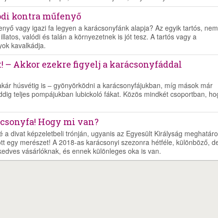
lódi kontra műfenyő
fenyő vagy igazi fa legyen a karácsonyfánk alapja? Az egyik tartós, nem
illatos, valódi és talán a környezetnek is jót tesz. A tartós vagy a
yok kavalkádja.
! – Akkor ezekre figyelj a karácsonyfáddal
akár húsvétig is – gyönyörködni a karácsonyfájukban, míg mások már
dig teljes pompájukban lubickoló fákat. Közös mindkét csoportban, ho
ácsonyfa! Hogy mi van?
é a divat képzeletbeli trónján, ugyanis az Egyesült Királyság meghatár
tt egy merészet! A 2018-as karácsonyi szezonra hétféle, különböző, d
edves vásárlóknak, és ennek különleges oka is van.