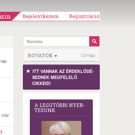
zin
Bejelentkezem
Regisztráció
ROVATOK
Címlap
 nap
ITT VANNAK AZ ÉRDEK­LŐDÉ­
SEDNEK MEGFE­LELŐ
CIKKEID!
A LEG­U­TÓB­BI NYER­
TE­SÜNK
s már
!