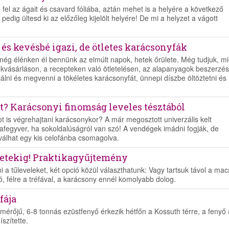
el az ágait és csavard fóliába, aztán mehet is a helyére a következő
edig ültesd ki az előzőleg kijelölt helyére! De mi a helyzet a vágott
i és kevésbé igazi, de ötletes karácsonyfák
ég élénken él bennünk az elmúlt napok, hetek őrülete. Még tudjuk, mi
ékvásárláson, a recepteken való ötletelésen, az alapanyagok beszerzé
lni és megvenni a tökéletes karácsonyfát, ünnepi díszbe öltöztetni és
t? Karácsonyi finomság leveles tésztából
ot is végrehajtani karácsonykor? A már megosztott univerzális kelt
dafegyver, ha sokoldalúságról van szó! A vendégek imádni fogják, de
álhat egy kis celofánba csomagolva.
hetekig! Praktikagyűjtemény
i a tűleveleket, két opció közül választhatunk: Vagy tartsuk távol a mac
, félre a tréfával, a karácsony ennél komolyabb dolog.
fája
érőjű, 6-8 tonnás ezüstfenyő érkezik hétfőn a Kossuth térre, a fenyő 
szítette.