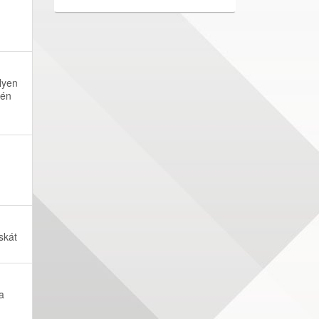
lyen
sén
skát
a