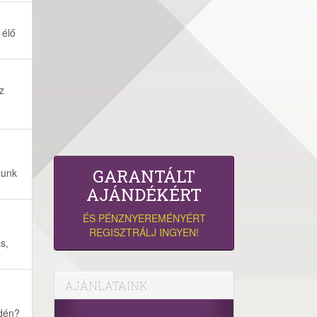
 élő
z
GARANTÁLT
dunk
AJÁNDÉKÉRT
ÉS PÉNZNYEREMÉNYÉRT
REGISZTRÁLJ INGYEN!
s,
AJÁNLATAINK
idén?