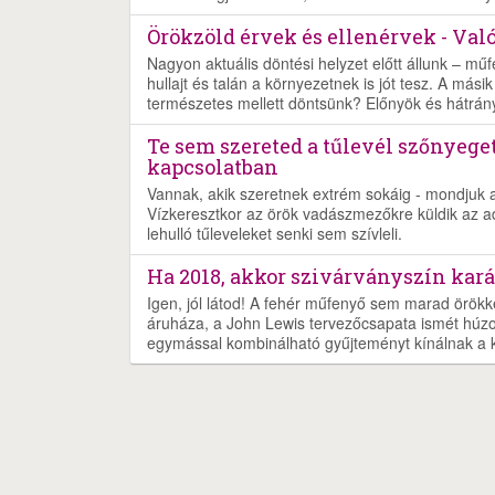
Örökzöld érvek és ellenérvek - Va
Nagyon aktuális döntési helyzet előtt állunk – mű
hullajt és talán a környezetnek is jót tesz. A másik 
természetes mellett döntsünk? Előnyök és hátrán
Te sem szereted a tűlevél szőnyeget
kapcsolatban
Vannak, akik szeretnek extrém sokáig - mondjuk 
Vízkeresztkor az örök vadászmezőkre küldik az ad
lehulló tűleveleket senki sem szívleli.
Ha 2018, akkor szivárványszín kar
Igen, jól látod! A fehér műfenyő sem marad örökk
áruháza, a John Lewis tervezőcsapata ismét húzo
egymással kombinálható gyűjteményt kínálnak a k