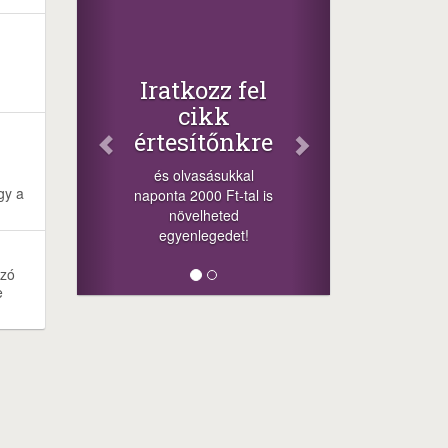
Iratkozz fel
cikk
értesítőnkre
és olvasásukkal
gy a
naponta 2000 Ft-tal is
növelheted
egyenlegedet!
ozó
e