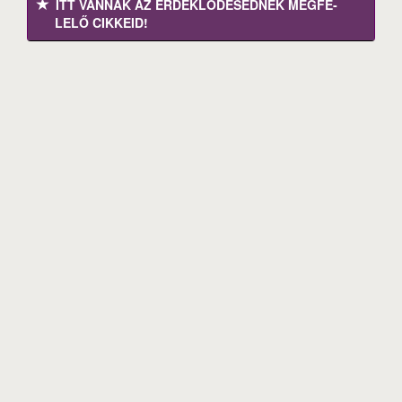
ITT VANNAK AZ ÉRDEK­LŐDÉ­SEDNEK MEGFE­
LELŐ CIKKEID!