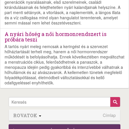
generációk nyaralásainak, első szerelmeinek, családi
kirándulásainak és felejthetetlen nyári kalandjainak helyszíne. A
part menti sétányok, a vitorlások, a naplementék, a lángos illata
és a víz csillogása mind olyan hangulatot teremtenek, amelyet
semmi mással nem lehet összetéveszteni.
A nyári hőség a női hormonrendszert is
próbára teszi
A tartós nyári meleg nemcsak a keringést és a szervezet
hőháztartását terheli meg, hanem a női hormonrendszer
működését is befolyásolhatja. Ennek következtében megváltozhat
a menstruációs ciklus, felerősödhetnek a panaszok, a
menopauza idején pedig gyakoribbá és intenzívebbé válhatnak a
hőhullámok és az alvászavarok. A kellemetlen tünetek megfelelő
folyadékpótlással, életmódbeli változtatásokkal és kellő
odafigyeléssel enyhíthetők.
ROVATOK
Címlap