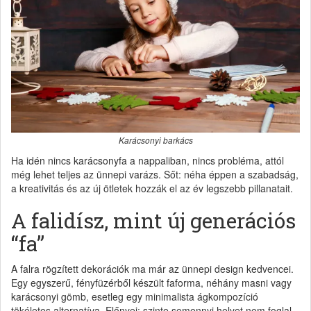
Karácsonyi barkács
Ha idén nincs karácsonyfa a nappaliban, nincs probléma, attól
még lehet teljes az ünnepi varázs. Sőt: néha éppen a szabadság,
a kreativitás és az új ötletek hozzák el az év legszebb pillanatait.
A falidísz, mint új generációs
“fa”
A falra rögzített dekorációk ma már az ünnepi design kedvencei.
Egy egyszerű, fényfüzérből készült faforma, néhány masni vagy
karácsonyi gömb, esetleg egy minimalista ágkompozíció
tökéletes alternatíva. Előnyei: szinte semennyi helyet nem foglal,