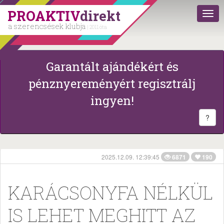
PROAKTIV
direkt
a szerencsések klubja
| 2011 óta
Garantált ajándékért és
pénznyereményért regisztrálj
ingyen!
?
2025.12.09. 12:39:45
6871
190
KARÁCSONYFA NÉLKÜL
IS LEHET MEGHITT AZ