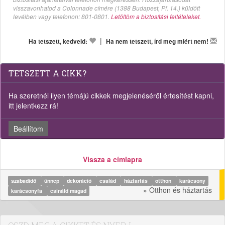
visszavonhatod a Colonnade címére (1388 Budapest, Pf. 14.) küldött
levélben vagy telefonon: 801-0801.
Letöltöm a biztosítási feltételeket.
|
Ha tetszett, kedveld:
Ha nem tetszett, írd meg miért nem!
TETSZETT A CIKK?
Ha szeretnél ilyen témájú cikkek megjelenéséről értesítést kapni,
itt jelentkezz rá!
Beállítom
Vissza a címlapra
szabadidő
ünnep
dekoráció
család
háztartás
otthon
karácsony
» Otthon és háztartás
karácsonyfa
csináld magad