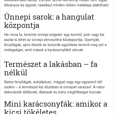
látványos és egyedi, ráadásul minden évben másképp alakítható.
Ünnepi sarok: a hangulat
központja
Ha nincs fa, teremts ünnepi szigetet: egy komód, polc vagy kis
asztal is lehet az ünnepi atmoszféra középpontja. Gyertyák,
fenyőágak, apró díszek és textúrák együttese teremti meg azt a
melegséget, amit mások a karácsonyfától várnak.
Természet a lakásban – fa
nélkül
Illatos fenyőágak, eukaliptusz, magyal vagy egy egyszerű téli
csokor – a természet kis dózisban is ünnepet varázsol. A natúr
dekorációk időtlenek, illatosak és extra meghittséget hoznak.
Mini karácsonyfák: amikor a
kicsi tökéletes