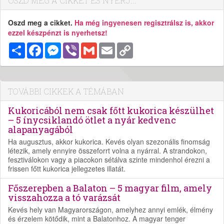
OSZD MEG A CIKKET ÉS NYERJ...
Oszd meg a cikket.
Ha még ingyenesen regisztrálsz is, akkor
ezzel készpénzt is nyerhetsz!
Megosztás
Facebook
Messenger
Viber
Gmail
Email
Copy
Link
TOVÁBBI CIKKEK A TÉMÁBAN
Kukoricából nem csak főtt kukorica készülhet
– 5 ínycsiklandó ötlet a nyár kedvenc
alapanyagából
Ha augusztus, akkor kukorica. Kevés olyan szezonális finomság
létezik, amely ennyire összeforrt volna a nyárral. A strandokon,
fesztiválokon vagy a piacokon sétálva szinte mindenhol érezni a
frissen főtt kukorica jellegzetes illatát.
Főszerepben a Balaton – 5 magyar film, amely
visszahozza a tó varázsát
Kevés hely van Magyarországon, amelyhez annyi emlék, élmény
és érzelem kötődik, mint a Balatonhoz. A magyar tenger