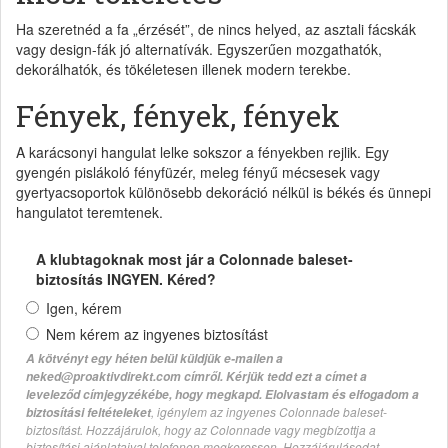
Ha szeretnéd a fa „érzését”, de nincs helyed, az asztali fácskák
vagy design-fák jó alternatívák. Egyszerűen mozgathatók,
dekorálhatók, és tökéletesen illenek modern terekbe.
Fények, fények, fények
A karácsonyi hangulat lelke sokszor a fényekben rejlik. Egy
gyengén pislákoló fényfüzér, meleg fényű mécsesek vagy
gyertyacsoportok különösebb dekoráció nélkül is békés és ünnepi
hangulatot teremtenek.
A klubtagoknak most jár a Colonnade baleset-
biztosítás INGYEN. Kéred?
Igen, kérem
Nem kérem az ingyenes biztosítást
A kötvényt egy héten belül küldjük e-mailen a
neked@proaktivdirekt.com címről. Kérjük tedd ezt a címet a
leveleződ címjegyzékébe, hogy megkapd. Elolvastam és elfogadom a
, igénylem az ingyenes Colonnade baleset-
biztosítási feltételeket
biztosítást. Hozzájárulok, hogy az Colonnade vagy megbízottja a
biztosítási ajánlataival telefonon megkeressen. Hozzájárulásodat