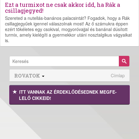
Ezt a turmixot ne csak akkor idd, ha Rák a
csillagjegyed!
Szereted a nutellás-banános palacsintát? Fogadok, hogy a Rák
csillagjegyűek igennel válaszolnak most! Az ő számukra éppen
ezért tökéletes egy csokival, mogyoróvajjal és banánal dúsított
turmix, amely kielégíti a gyermekkor utáni nosztalgikus vágyaikat
is.
ROVATOK
Címlap
ITT VANNAK AZ ÉRDEK­LŐDÉ­SEDNEK MEGFE­
LELŐ CIKKEID!