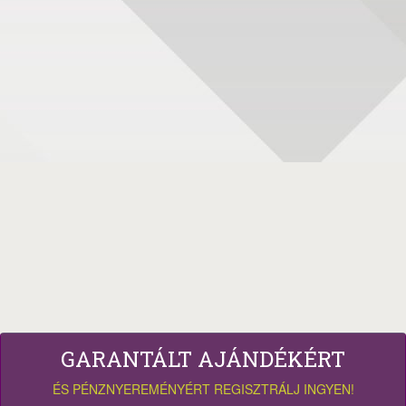
GARANTÁLT AJÁNDÉKÉRT
ÉS PÉNZNYEREMÉNYÉRT REGISZTRÁLJ INGYEN!