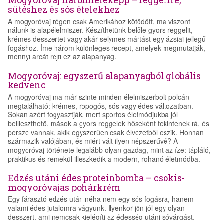
Mogyoróvaj háromféleképp – reggelire,
sütéshez és sós ételekhez
A mogyoróvaj régen csak Amerikához kötődött, ma viszont
nálunk is alapélelmiszer. Készíthetünk belőle gyors reggelit,
krémes desszertet vagy akár selymes mártást egy ázsiai jellegű
fogáshoz. Íme három különleges recept, amelyek megmutatják,
mennyi arcát rejti ez az alapanyag.
Mogyoróvaj: egyszerű alapanyagból globális
kedvenc
A mogyoróvaj ma már szinte minden élelmiszerbolt polcán
megtalálható: krémes, ropogós, sós vagy édes változatban.
Sokan azért fogyasztják, mert sportos életmódjukba jól
beilleszthető, mások a gyors reggelek hőseként tekintenek rá, és
persze vannak, akik egyszerűen csak élvezetből eszik. Honnan
származik valójában, és miért vált ilyen népszerűvé? A
mogyoróvaj története legalább olyan gazdag, mint az íze: tápláló,
praktikus és remekül illeszkedik a modern, rohanó életmódba.
Edzés utáni édes proteinbomba – csokis-
mogyoróvajas pohárkrém
Egy fárasztó edzés után néha nem egy sós fogásra, hanem
valami édes jutalomra vágyunk. Ilyenkor jön jól egy olyan
desszert, ami nemcsak kielégíti az édesség utáni sóvárgást,