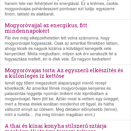
hanem tele van fehérjével és energiával. Ez a krémes, csokis-
mogyoróvajas pohárdesszert pontosan ezt tudja: egyszerre
finom, laktató és alakbarát.
Mogyoróvajjal az energikus, fitt
mindennapokért
Pár éve még elképzelhetetlen lett volna számomra, hogy
mogyoróvajat fogyasszak. Csak az amerikai filmekben láttam,
ahogy kicsik és nagyok kizárva a külvilágot kenegetik vele
kenyerüket. Mióta megtudtam, milyen sok érv sorakozik fel a
fogyasztása mellett, én is élek vele. És nagyon kedvelem!
Mogyoróvajas torta: Az egyszerű elkészítés és
a különleges íz kettőse
Ismét egy tőlem megszokott alapanyagot mentő recept
következik: Az amerikai filmek mogyoróvajas kenyeres és
palacsintás reggelije nyomán tiniként már kipróbáltam a
mogyoróvajat. Nem jött be. Aztán most is vettem egy üveggel,
mert a fitness ételek sorában mindenhol ott figyel, és hátha
változott ennyit az ízlésem. Meg diétakor előnyösebb (lenne),
mint a nutella… (ha meg bírnám magában enni.)
A thai és kínai konyha stílszerű sztárja