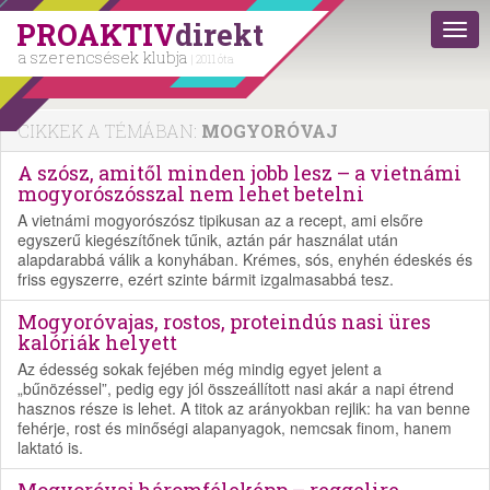
PROAKTIV
direkt
a szerencsések klubja
| 2011 óta
CIKKEK A TÉMÁBAN:
MOGYORÓVAJ
A szósz, amitől minden jobb lesz – a vietnámi
mogyorószósszal nem lehet betelni
A vietnámi mogyorószósz tipikusan az a recept, ami elsőre
egyszerű kiegészítőnek tűnik, aztán pár használat után
alapdarabbá válik a konyhában. Krémes, sós, enyhén édeskés és
friss egyszerre, ezért szinte bármit izgalmasabbá tesz.
Mogyoróvajas, rostos, proteindús nasi üres
kalóriák helyett
Az édesség sokak fejében még mindig egyet jelent a
„bűnözéssel”, pedig egy jól összeállított nasi akár a napi étrend
hasznos része is lehet. A titok az arányokban rejlik: ha van benne
fehérje, rost és minőségi alapanyagok, nemcsak finom, hanem
laktató is.