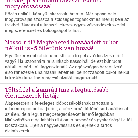
másképp: Vietnámi tavaszi tekercs
mogyorószósszal
Főzés nélküli, könnyű tekercsek, hmmm. Mártogasd bele
mogyoróvajas szószba a zöldséges fogásokat és merülj bele az
ízekbe! Ráadásul a tavaszi tekercs egyes vélekedések szerint
még szerencsét és boldogságot is hoz.
Nassolnál? Megteheted hozzáadott cukor
nélkül is - 5 ötletünk van hozzá!
Egy fűszeresebb ebéd után kit nem fog el az édes ízek utáni
vagy? Ha uzsonnára te is inkább nassolnál, de ezt bűntudat
nélkül tennéd, mit fogyasztanál? Az egészséges harapnivalók
első ránézésre unalmasak lehetnek, de hozzáadott cukor nélkül
is kreálhatunk finom rágcsálnivalót magunknak!
Töltsd fel a kamrát! Íme a legtartósabb
élelmiszerek listája
Alapesetben is felesleges időpocsékolásnak tartottam a
mindennapos boltba járást, a pénztárnál történő sorbanállással
az élen, de a légúti megbetegedéseket lehető legjobban
kiküszöbölve még inkább ritkítom a bevásárlás gyakoriságát a téli
időszakban. Éljen a nagybevásárlás és éljenek a tartós
élelmiszerek!