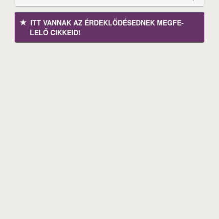
ITT VANNAK AZ ÉRDEK­LŐDÉ­SEDNEK MEGFE­
LELŐ CIKKEID!