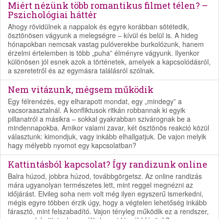
Miért nézünk több romantikus filmet télen? –
Pszichológiai háttér
Ahogy rövidülnek a nappalok és egyre korábban sötétedik,
ösztönösen vágyunk a melegségre – kívül és belül is. A hideg
hónapokban nemcsak vastag pulóverekbe burkolózunk, hanem
érzelmi értelemben is több „puha” élményre vágyunk. Ilyenkor
különösen jól esnek azok a történetek, amelyek a kapcsolódásról,
a szeretetről és az egymásra találásról szólnak.
Nem vitázunk, mégsem működik
Egy félrenézés, egy elharapott mondat, egy „mindegy” a
vacsoraasztalnál. A konfliktusok ritkán robbannak ki egyik
pillanatról a másikra – sokkal gyakrabban szivárognak be a
mindennapokba. Amikor valami zavar, két ösztönös reakció közül
választunk: kimondjuk, vagy inkább elhallgatjuk. De vajon melyik
hagy mélyebb nyomot egy kapcsolatban?
Kattintásból kapcsolat? Így randizunk online
Balra húzod, jobbra húzod, továbbgörgetsz. Az online randizás
mára ugyanolyan természetes lett, mint reggel megnézni az
időjárást. Elvileg soha nem volt még ilyen egyszerű ismerkedni,
mégis egyre többen érzik úgy, hogy a végtelen lehetőség inkább
fárasztó, mint felszabadító. Vajon tényleg működik ez a rendszer,