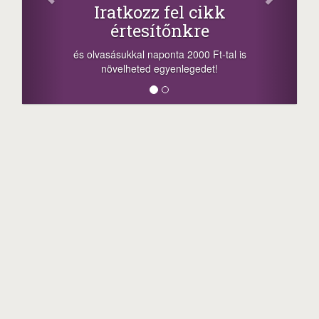
Iratkozz fel cikk
+1.0
értesítőnkre
-nyeremény növe
a sorsolás napjá
vasásukkal naponta 2000 Ft-tal is
megosztási lehető
növelheted egyenlegedet!