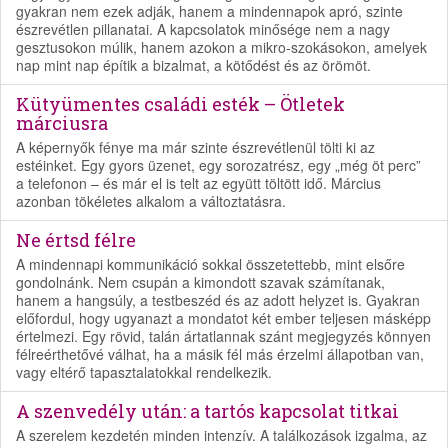
gyakran nem ezek adják, hanem a mindennapok apró, szinte
észrevétlen pillanatai. A kapcsolatok minősége nem a nagy
gesztusokon múlik, hanem azokon a mikro-szokásokon, amelyek
nap mint nap építik a bizalmat, a kötődést és az örömöt.
Kütyümentes családi esték – Ötletek
márciusra
A képernyők fénye ma már szinte észrevétlenül tölti ki az
estéinket. Egy gyors üzenet, egy sorozatrész, egy „még öt perc”
a telefonon – és már el is telt az együtt töltött idő. Március
azonban tökéletes alkalom a változtatásra.
Ne értsd félre
A mindennapi kommunikáció sokkal összetettebb, mint elsőre
gondolnánk. Nem csupán a kimondott szavak számítanak,
hanem a hangsúly, a testbeszéd és az adott helyzet is. Gyakran
előfordul, hogy ugyanazt a mondatot két ember teljesen másképp
értelmezi. Egy rövid, talán ártatlannak szánt megjegyzés könnyen
félreérthetővé válhat, ha a másik fél más érzelmi állapotban van,
vagy eltérő tapasztalatokkal rendelkezik.
A szenvedély után: a tartós kapcsolat titkai
A szerelem kezdetén minden intenzív. A találkozások izgalma, az