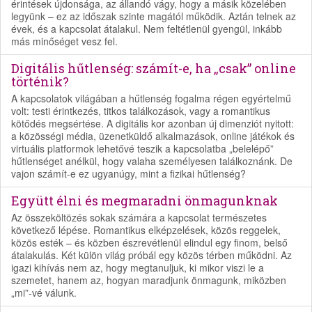
érintések újdonsága, az állandó vágy, hogy a másik közelében
legyünk – ez az időszak szinte magától működik. Aztán telnek az
évek, és a kapcsolat átalakul. Nem feltétlenül gyengül, inkább
más minőséget vesz fel.
Digitális hűtlenség: számít-e, ha „csak” online
történik?
A kapcsolatok világában a hűtlenség fogalma régen egyértelmű
volt: testi érintkezés, titkos találkozások, vagy a romantikus
kötődés megsértése. A digitális kor azonban új dimenziót nyitott:
a közösségi média, üzenetküldő alkalmazások, online játékok és
virtuális platformok lehetővé teszik a kapcsolatba „belelépő”
hűtlenséget anélkül, hogy valaha személyesen találkoznánk. De
vajon számít-e ez ugyanúgy, mint a fizikai hűtlenség?
Együtt élni és megmaradni önmagunknak
Az összeköltözés sokak számára a kapcsolat természetes
következő lépése. Romantikus elképzelések, közös reggelek,
közös esték – és közben észrevétlenül elindul egy finom, belső
átalakulás. Két külön világ próbál egy közös térben működni. Az
igazi kihívás nem az, hogy megtanuljuk, ki mikor viszi le a
szemetet, hanem az, hogyan maradjunk önmagunk, miközben
„mi”-vé válunk.