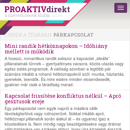
PROAKTIV
direkt
a szerencsések klubja
| 2011 óta
CIKKEK A TÉMÁBAN:
PÁRKAPCSOLAT
Mini randik hétköznapokon – Időhiány
mellett is működik
A hosszú, romantikus randik sokszor a kapcsolat „ideális”
pillanatainak tűnnek – gyertyafényes vacsora, közös utazás vagy
egész estés programok. A valóság azonban a legtöbb pár
számára inkább a rohanó hétköznapokról szól: munka, háztartás,
gyerekek, teendők. És mire estére minden elcsendesedik,
gyakran már csak a fáradtság marad.
Kapcsolat frissítése konfliktus nélkül – Apró
gesztusok ereje
Egy párkapcsolat nem egyik napról a másikra válik
távolságtartóvá vagy rutinszerűvé. Sokkal inkább apró,
hétköznapi pillanatok során alakul át – és ugyanez igaz a
közeledésre is. Nem mindig nagy beszélgetésekre vagy drámai
változtatásokra van szükség ahhoz, hogy újra közelebb érezzük