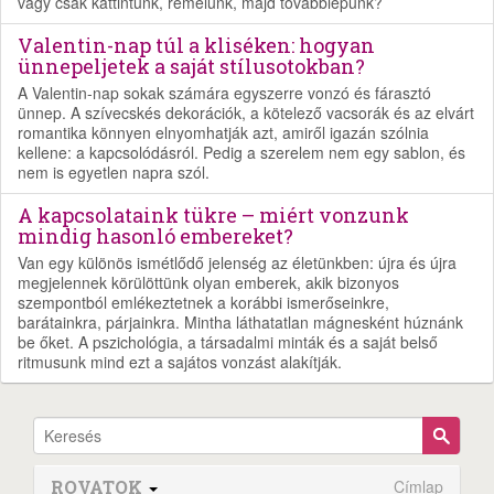
vagy csak kattintunk, remélünk, majd továbblépünk?
Valentin-nap túl a kliséken: hogyan
ünnepeljetek a saját stílusotokban?
A Valentin-nap sokak számára egyszerre vonzó és fárasztó
ünnep. A szívecskés dekorációk, a kötelező vacsorák és az elvárt
romantika könnyen elnyomhatják azt, amiről igazán szólnia
kellene: a kapcsolódásról. Pedig a szerelem nem egy sablon, és
nem is egyetlen napra szól.
A kapcsolataink tükre – miért vonzunk
mindig hasonló embereket?
Van egy különös ismétlődő jelenség az életünkben: újra és újra
megjelennek körülöttünk olyan emberek, akik bizonyos
szempontból emlékeztetnek a korábbi ismerőseinkre,
barátainkra, párjainkra. Mintha láthatatlan mágnesként húznánk
be őket. A pszichológia, a társadalmi minták és a saját belső
ritmusunk mind ezt a sajátos vonzást alakítják.
ROVATOK
Címlap