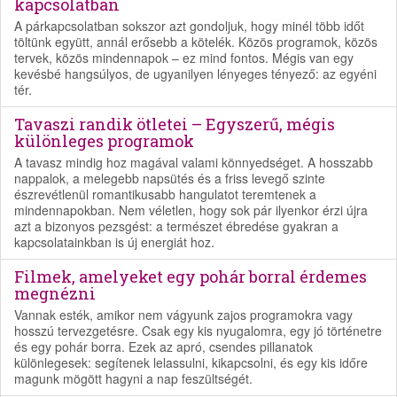
kapcsolatban
A párkapcsolatban sokszor azt gondoljuk, hogy minél több időt
töltünk együtt, annál erősebb a kötelék. Közös programok, közös
tervek, közös mindennapok – ez mind fontos. Mégis van egy
kevésbé hangsúlyos, de ugyanilyen lényeges tényező: az egyéni
tér.
Tavaszi randik ötletei – Egyszerű, mégis
különleges programok
A tavasz mindig hoz magával valami könnyedséget. A hosszabb
nappalok, a melegebb napsütés és a friss levegő szinte
észrevétlenül romantikusabb hangulatot teremtenek a
mindennapokban. Nem véletlen, hogy sok pár ilyenkor érzi újra
azt a bizonyos pezsgést: a természet ébredése gyakran a
kapcsolatainkban is új energiát hoz.
Filmek, amelyeket egy pohár borral érdemes
megnézni
Vannak esték, amikor nem vágyunk zajos programokra vagy
hosszú tervezgetésre. Csak egy kis nyugalomra, egy jó történetre
és egy pohár borra. Ezek az apró, csendes pillanatok
különlegesek: segítenek lelassulni, kikapcsolni, és egy kis időre
magunk mögött hagyni a nap feszültségét.