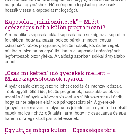
magunkat egymáshoz. Néha éppen a legkisebb gesztusok
hozzák vissza a kapcsolat melegségét.
Kapcsolati „mini szünetek” – Miért
egészséges néha külön programozni?
A romantikus kapcsolatokkal kapcsolatban sokáig az a kép élt a
fejünkben, hogy az igazán boldog párok „mindent együtt
csinálnak”. Közös programok, közös hobbik, közös hétvégék –
mintha a folyamatos együttlét lenne a kapcsolat erősségének
legfontosabb bizonyítéka. A valóság azonban sokkal árnyaltabb
ennél.
„Csak mi ketten” idő gyerekek mellett –
Mikro-kapcsolódások nyáron
A nyár családként egyszerre lehet csodás és intenzív időszak.
Több együtt töltött idő, közös programok, hosszabb esték és
spontán élmények – közben viszont a szülők sokszor azt érzik,
hogy szinte teljesen eltűnik a párkapcsolati tér. A gyerekek
igényei, a szervezés, a folyamatos jelenlét és a nyári rutin nélküli
napok mellett nehéz időt találni arra, hogy ne csak „anya és apa”,
hanem újra egy kicsit pár is lehessetek.
Együtt, de mégis külön – Egészséges tér a