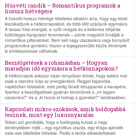
Húsvéti randik – Romantikus programok a
hosszú hétvégére
A húsvéti hosszú hétvége tökéletes alkalom arra, hogy egy kicsit
kiszakadjunk a hétköznapokból, és több időt szánjunk egymásra.
A tavasz friss energiái, a nyíló virágok és a kellemes időjárás
különleges hangulatot teremtenek – szinte maguktól kínálják a
romantikus pillanatokat. Nem kell nagy utazásokra vagy bonyolult
programokra gondolni, hiszen a legegyszerűbb közös élmények
is emlékezetessé válhatnak.
Beszélgetések a rohanásban – Hogyan
maradjon idő egymásra a hétköznapokon?
A hétköznapok sokszor olyan tempóban telnek, hogy estére már
csak a csendre futja az energiánkból. Reggel kapkodás,
napközben feladatok, este pedig fáradt lehuppanás a kanapéra.
Ilyenkor a beszélgetések gyakran kimerülnek a „mi legyen
vacsorára?” és a „ki hozza el holnap a gyereket?” kérdésekben.
Kapcsolati mikro-szokások, amik boldogabbá
tesznek, mint egy luxusnyaralás
Sokan azt gondolják, hogy a boldogság kulcsa a nagy
élményekben rejlik – egy egzotikus utazás, egy drága ajándék
vagy egy tökéletes hétvége. Pedig a tartós elégedettséget