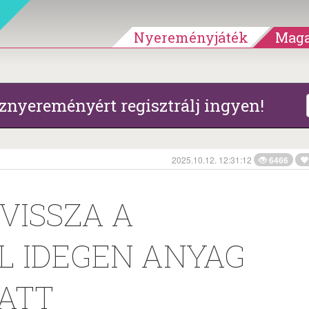
Nyereményjáték
Maga
znyereményért regisztrálj ingyen!
2025.10.12. 12:31:12
6466
 VISSZA A
 IDEGEN ANYAG
ATT