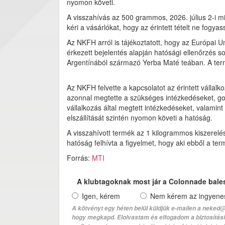
nyomon követi.
A visszahívás az 500 grammos, 2026. július 2-i 
kéri a vásárlókat, hogy az érintett tételt ne fogyas
Az NKFH arról is tájékoztatott, hogy az Európai 
érkezett bejelentés alapján hatósági ellenőrzés 
Argentínából származó Yerba Maté teában. A term
Az NKFH felvette a kapcsolatot az érintett vállal
azonnal megtette a szükséges intézkedéseket, gond
vállalkozás által megtett intézkedéseket, valamin
elszállítását szintén nyomon követi a hatóság.
A visszahívott termék az 1 kilogrammos kiszerel
hatóság felhívta a figyelmet, hogy aki ebből a ter
Forrás:
MTI
A klubtagoknak most jár a Colonnade bale
Igen, kérem
Nem kérem az ingyenes 
A kötvényt egy héten belül küldjük e-mailen a neked@
hogy megkapd. Elolvastam és elfogadom a biztosítási 