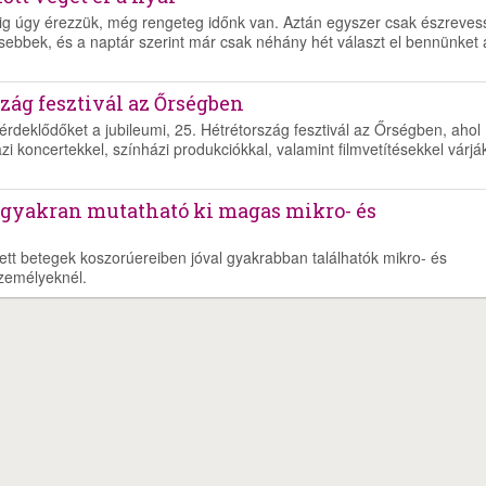
ig úgy érezzük, még rengeteg időnk van. Aztán egyszer csak észreves
sebbek, és a naptár szerint már csak néhány hét választ el bennünket 
zág fesztivál az Őrségben
rdeklődőket a jubileumi, 25. Hétrétország fesztivál az Őrségben, ahol
i koncertekkel, színházi produkciókkal, valamint filmvetítésekkel várjá
 gyakran mutatható ki magas mikro- és
esett betegek koszorúereiben jóval gyakrabban találhatók mikro- és
zemélyeknél.