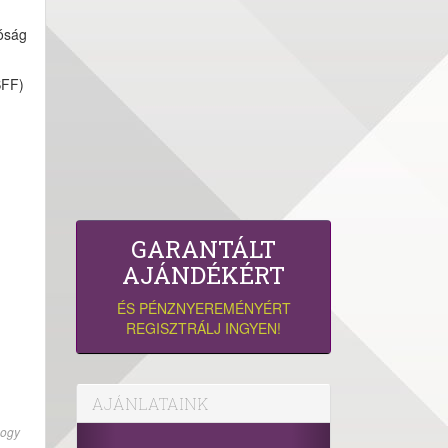
tóság
SFF)
GARANTÁLT
AJÁNDÉKÉRT
ÉS PÉNZNYEREMÉNYÉRT
REGISZTRÁLJ INGYEN!
AJÁNLATAINK
hogy