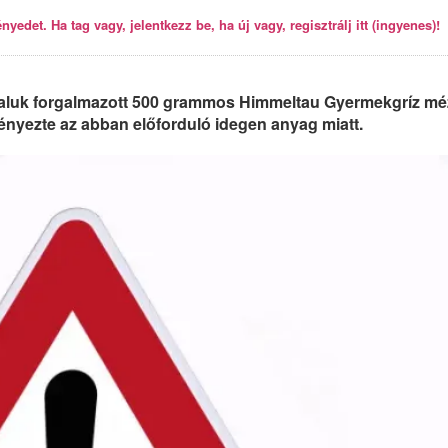
yedet. Ha tag vagy, jelentkezz be, ha új vagy, regisztrálj itt (ingyenes)!
ltaluk forgalmazott 500 grammos Himmeltau Gyermekgríz mé
nyezte az abban előforduló idegen anyag miatt.