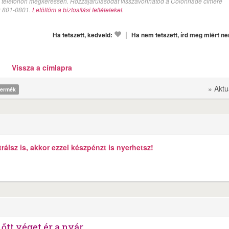
val telefonon megkeressen. Hozzájárulásodat visszavonhatod a Colonnade címére
n: 801-0801.
Letöltöm a biztosítási feltételeket.
|
Ha tetszett, kedveld:
Ha nem tetszett, írd meg miért n
Vissza a címlapra
» Aktu
termék
álsz is, akkor ezzel készpénzt is nyerhetsz!
őtt véget ér a nyár