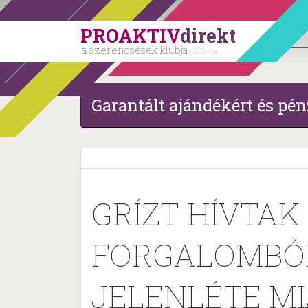
PROAKTIV
direkt
a szerencsések klubja
| 2011 óta
Garantált ajándékért és pén
GRÍZT HÍVTAK
FORGALOMBÓL
JELENLÉTE MI