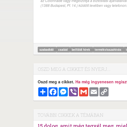
az Colonnade vagy megbízottja a biztosítási ajánlatai
(1388 Budapest, Pf. 14.) küldött levélben vagy telefono
szabadidő
család
belföldi hírek
termékvisszahívás
OSZD MEG A CIKKET ÉS NYERJ...
Oszd meg a cikket.
Ha még ingyenesen regisztr
Megosztás
Facebook
Messenger
Viber
Gmail
Email
Copy
Link
TOVÁBBI CIKKEK A TÉMÁBAN
15 dolog, amit még tegyél meg, miel