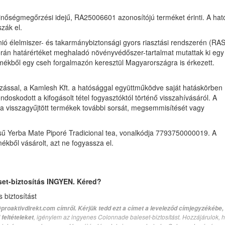
minőségmegőrzési idejű, RA25006601 azonosítójú terméket érinti. A ha
szák el.
Unió élelmiszer- és takarmánybiztonsági gyors riasztási rendszerén (RA
során határértéket meghaladó növényvédőszer-tartalmat mutattak ki egy
ékből egy cseh forgalmazón keresztül Magyarországra is érkezett.
kozással, a Kamlesh Kft. a hatósággal együttműködve saját hatáskörben
oskodott a kifogásolt tétel fogyasztóktól történő visszahívásáról. A
t a visszagyűjtött termékek további sorsát, megsemmisítését vagy
ésű Yerba Mate Piporé Tradicional tea, vonalkódja 7793750000019. A
mékből vásárolt, azt ne fogyassza el.
set-biztosítás INGYEN. Kéred?
biztosítást
proaktivdirekt.com címről. Kérjük tedd ezt a címet a leveleződ címjegyzékébe,
, igénylem az ingyenes Colonnade baleset-biztosítást. Hozzájárulok, 
feltételeket