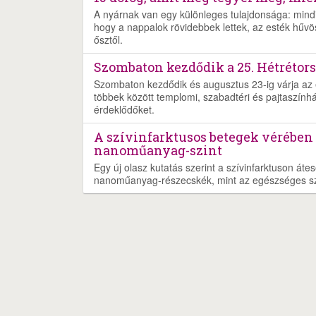
A nyárnak van egy különleges tulajdonsága: mind
hogy a nappalok rövidebbek lettek, az esték hűvö
ősztől.
Szombaton kezdődik a 25. Hétrétors
Szombaton kezdődik és augusztus 23-ig várja az é
többek között templomi, szabadtéri és pajtaszínház
érdeklődőket.
A szívinfarktusos betegek vérében
nanoműanyag-szint
Egy új olasz kutatás szerint a szívinfarktuson át
nanoműanyag-részecskék, mint az egészséges s