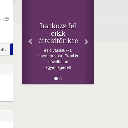
Fac
Osz
cikk
em!
+1.000.
Iratkozz fel
-nyeremény
cikk
a szere
értesítőnkre
sorsolás
cikkek al
ális
és olvasásukkal
mego
naponta 2000 Ft-tal is
lehetősége
növelheted
mi
egyenlegedet!