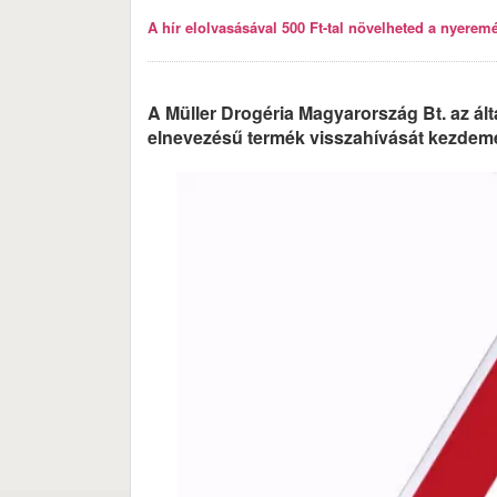
A hír elolvasásával 500 Ft-tal növelheted a nyeremén
A Müller Drogéria Magyarország Bt. az á
elnevezésű termék visszahívását kezdemé