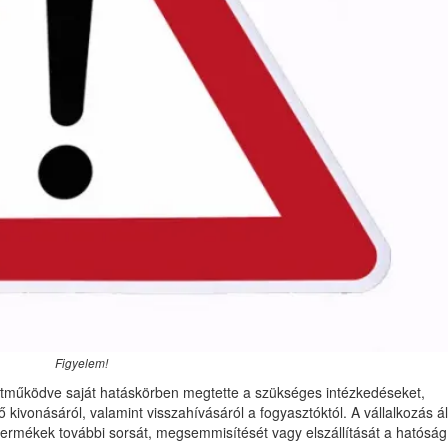
Figyelem!
üttműködve saját hatáskörben megtette a szükséges intézkedéseket,
 kivonásáról, valamint visszahívásáról a fogyasztóktól. A vállalkozás ál
 termékek további sorsát, megsemmisítését vagy elszállítását a hatóság