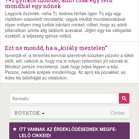
7+1 gyilkos mondat, amit csak egy férfi
mondhat egy nőnek
Legyünk őszinték: néha Ti, kedves férfiak (igen Ti) egy-egy
röptében odavetett mondattal, vagyis inkább mondatocskával
olyan mélyen meg tudtok bántani minket, nőket, hogy az adott
pillanatban szinte alig találunk szavakat. Jöjjön egy kis válogatás
ezekből, a teljesség igénye nélkül.
Ezt ne mondd, ha a „király meztelen”
Ismerjük el, a teremtés koronái szeretnek büszkén pózolni a tükör
előtt, sőt, nekünk is, hogy ma is milyen rettentően jól néznek ki.
Mindezt persze meztelenül, csak hogy teljes legyen a kép.
Persze, nekünk szépek mindenhogy. Az apró kis pocakkal, az
édes kis bébihájjal az oldalukon.
ROVATOK
Címlap
ITT VANNAK AZ ÉRDEK­LŐDÉ­SEDNEK MEGFE­
LELŐ CIKKEID!