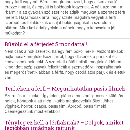
hogy férfi vagy nő. Bármit megtenne azért, hogy a kedvese jól
érezze magát, és együtt is boldogok legyenek. A nők azonban a
"bármi" alatt gyakran szó szerint feladják magukat a szeretett férfi
mellett. Hajlamosak arra, hogy szinte magukra vegyék a férfi
szerepét és feláldozzák a saját boldogságukat a szerelem
oltárán. Mire kell odafigyelnie a nőnek, hogy a kapcsolata jól
működjön?
Bűvöld el a férjedet 5 mondattal!
Nem csak a nők szeretik, ha egy férfi bókol nekik. Viszont inkább
hajlamosak megfeledkezni arról, hogy dicsérjék a párjukat és
kedveskedjenek neki. A szeretett nőtől hallott, megfelelő időben
kimondott szép szavak felkelthetik a szenvedélyt, inspirálhatnak
és megerősíthetik abban a férfit, hogy csodálatos párjuk és életük
van.
Terítéken a férfi – Megunhatatlan pasis filmek
Szeretjük a filmeket. Így télen, pláne a mostani igencsak különös
hetek, hónapok alatt még inkább megkedveltük őket. Jöhet
vígjáték, horror, csajos, pasis film. Apropó, pasis filmek!
Csemegézzünk most ezekből!
Tényleg ez kell a férfiaknak? – Dolgok, amiket
legjobban imádnak rajtunk