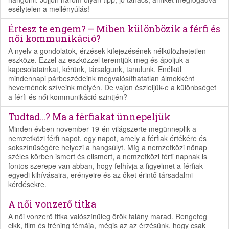
esélytelen a mellényúlás!
Értesz te engem? – Miben különbözik a férfi és
női kommunikáció?
A nyelv a gondolatok, érzések kifejezésének nélkülözhetetlen
eszköze. Ezzel az eszközzel teremtjük meg és ápoljuk a
kapcsolatainkat, kérünk, társalgunk, tanulunk. Enélkül
mindennapi párbeszédeink megvalósíthatatlan álmokként
hevernének szíveink mélyén. De vajon észleljük-e a különbséget
a férfi és női kommunikáció szintjén?
Tudtad…? Ma a férfiakat ünnepeljük
Minden évben november 19-én világszerte megünneplik a
nemzetközi férfi napot, egy napot, amely a férfiak értékére és
sokszínűségére helyezi a hangsúlyt. Míg a nemzetközi nőnap
széles körben ismert és elismert, a nemzetközi férfi napnak is
fontos szerepe van abban, hogy felhívja a figyelmet a férfiak
egyedi kihívásaira, erényeire és az őket érintő társadalmi
kérdésekre.
A női vonzerő titka
A női vonzerő titka valószínűleg örök talány marad. Rengeteg
cikk, film és tréning témája, mégis az az érzésünk, hogy csak