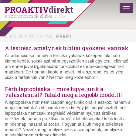
PROAKTIV
direkt
a szerencsések klubja
| 2011 óta
CIKKEK A TÉMÁBAN:
FÉRFI
A testrész, amelynek bibliai gyökerei vannak
Az ádámcsutka, amely a férfiak nyakának közepén található
kiemelkedés, sokak számára egyszerűen csak egy testi jellemző,
ám ennél jóval izgalmasabb funkciókat és érdekességeket rejt
magában. De honnan kapta a nevét, mi a szerepe, és tényleg
csak a férfiaknak van? Nézzük meg közelebbről!
Férfi laptoptáska – mire figyeljünk a
választásnál? Találd meg a legjobb modellt!
A laptoptáska már nem csupán egy funkcionális eszköz, hanem a
megjelenésünk és stílusunk része is. Egy jól megválasztott férfi
laptoptáska nemcsak megfelelő védelmet nyújt az értékes
eszköznek, hanem praktikus tárolási lehetőségeket is biztosít a
mindennapi használat során. Hogyan találjuk meg a tökéletes
modellt? Nézzük meg, melyek azok a szempontok, amelyekre
mindenképpen érdemes figyelni.