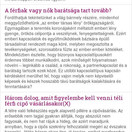
A férfiak vagy nők barátsága tart tovább?
Fordíthatjuk tekintetünket a világ bármely részére, mindenhol
meggyőződhetünk „az ember társas lény” örökigazságáról.
Egymagában a teremtés koronájaként méltatott emberi lény
gyenge, örökös célpontja a veszélynek, fenyegetettségnek. Ezért
emberi kapcsolatok és együttműködések bázisára épülő
társadalmat rendezett maga köré, melyben megosztotta a
tevékenységeket, szorosabbra fűzte az ember-ember köteléket.
Mindeközben észlelte, hogy bizonyos kapcsolattípusokért
érdemes többet munkálkodni, azok minőségét folyamatosan
növelni – leginkább a család, a rokonság, a partnerkapcsolat és a
barátság tartozik ezek közé. Ez utóbbi kapcsolattípus kapcsán
kérdésként merülhet fel, hogy vajon melyik nem képviselői
képesek és készek hosszabb távú barátságok kialakítására és
fenntartására?
Három dolog, amit figyelembe kell venni téli
férfi cipő vásárlásakor(X)
A télre való felkészülés egyik alapvető pillére a cipővásárlás. Az
erősebbik nem tagjai gyakran állítják, hogy abszolút nem
fagyosak, és nem hat rájuk a hideg, de azért maradjunk
annyiban, hogy a cipős szekrény felhozatalát megéri az évszakra
hangolni. Jöjjön három olyan tipp, jó tanács, amiket megfogadva