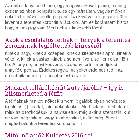
Az ember lánya azt hinné, egy magassarkúval, pláne, ha még
extrém színben pompázik is, és egy rafináltan, vagyis mélyen
dekoltált ruhával, esetleg egy miniszoknyával a legegyszerűbb
levenni a teremtés koronáit a lábukról. Ám ez korántsem biztos,
hogy mindig így van. Mert néha a kevesebb több!
Azok a csodálatos férfiak – Tények a teremtés
koronáinak legféltettebb kincséről
Kinek a nagy, kinek a közepes, kinek a kifejezetten apró, kinek a
vékony, kinek a vastag, kinek a se nem ilyen, se nem olyan jön
be. Ahány nő, annyi kedvenc, és ahány férfi – mondjuk ki –
annyiféle pénisz. Érdekességek, melyeket érdemes tudni az
erősebbik nem legnemesebb testrészéről.
Madarat tolláról, férfit kutyájáról…? – Így is
kiismerheted a férfit
A férfiaknak minket, nőket kiismerni legalább olyan nehéz (és
izgalmas:-)) feladat, mint nekünk őket. Mert sok mindent elárul
róluk az öltözködésük, a hajviseletük, még akár a szemszínük is,
de van még valami, vagy inkább valaki, akitől még többet
megtudhatunk a teremtés koronáiról.:-)
Mitől nő a nő? Küldetés 2016-ra!