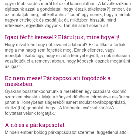
egyre több kérdés merül fel ezzel kapcsolatban. A következőkben
eljátszunk azzal a gondolattal, hogy létezik tökéletes(?) ember, és
azt mutatjuk meg, mit kell ahhoz “tudni” egy nőnek, hogy a férfiak
nagyra értékeljék és csodálják őt, miközben hisszük, mind
értékesek, egyediek vagyunk. Tanulni azért sosem árt!
Igazi férfit keresel? Eláruljuk, mire figyelj!
Hogy mivel lehet egy nőt levenni a lábáról? Ezt a titkot a férfiak
még a ma napig sem fejtették meg. Ennek ellenére, vagy
mondjuk inkább úgy, hogy ezzel a ténnyel együtt, a nők sohasem
veszítették el a reményt abban, hogy képesek lesznek megtalálni
az igazit.
Ez nem mese! Párkapcsolati fogódzók a
mesékben
Gyakran bosszankodhatunk a mesékben egy csapásra kibomló
szerelem olvastán. Majd a könyvet dühösen félredobva eszünkbe
juthat a Honeybeast slágeréből ismert indulat-továbbpaprikázó,
életízű(bb) gondolat, hogy: „A történetet csókkal zárják/A
folytatást velünk forgatják.”
A nő és a párkapcsolat
Minden ember boldog párkapcsolatot szeretne, függetlenül attól,