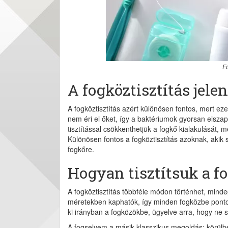
F
A fogköztisztítás jele
A fogköztisztítás azért különösen fontos, mert ez
nem éri el őket, így a baktériumok gyorsan elsza
tisztítással csökkenthetjük a fogkő kialakulását, 
Különösen fontos a fogköztisztítás azoknak, akik 
fogkőre.
Hogyan tisztítsuk a f
A fogköztisztítás többféle módon történhet, mind
méretekben kaphatók, így minden fogközbe ponto
ki irányban a fogközökbe, ügyelve arra, hogy ne s
A fogselyem a másik klasszikus megoldás: körülbe