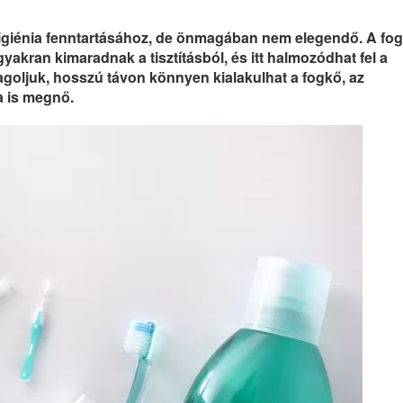
igiénia fenntartásához, de önmagában nem elegendő. A fo
yakran kimaradnak a tisztításból, és itt halmozódhat fel a
agoljuk, hosszú távon könnyen kialakulhat a fogkő, az
a is megnő.