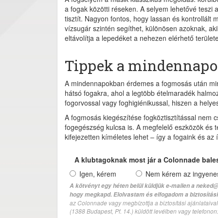
a fogak közötti réseken. A selyem lehetővé teszi a
tisztít. Nagyon fontos, hogy lassan és kontrollál
vízsugár szintén segíthet, különösen azoknak, ak
eltávolítja a lepedéket a nehezen elérhető területe
Tippek a mindennapo
A mindennapokban érdemes a fogmosás után mindig
hátsó fogakra, ahol a legtöbb ételmaradék halmoz
fogorvossal vagy foghigiénikussal, hiszen a helye
A fogmosás kiegészítése fogköztisztítással nem c
fogegészség kulcsa is. A megfelelő eszközök és 
kifejezetten kíméletes lehet – így a fogaink és a
A klubtagoknak most jár a Colonnade bale
Igen, kérem
Nem kérem az ingyenes 
A kötvényt egy héten belül küldjük e-mailen a neked@
hogy megkapd. Elolvastam és elfogadom a biztosítási 
az Colonnade vagy megbízottja a biztosítási ajánlatai
(1388 Budapest, Pf. 14.) küldött levélben vagy telefono