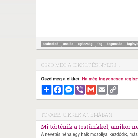
szabadidő
család
egészség
fog
fogmosás
fogíny
OSZD MEG A CIKKET ÉS NYERJ...
Oszd meg a cikket.
Ha még ingyenesen regisztr
Megosztás
Facebook
Messenger
Viber
Gmail
Email
Copy
Link
TOVÁBBI CIKKEK A TÉMÁBAN
Mi történik a testünkkel, amikor 
A nevetés néha egy halk mosollyal kezdődik, más