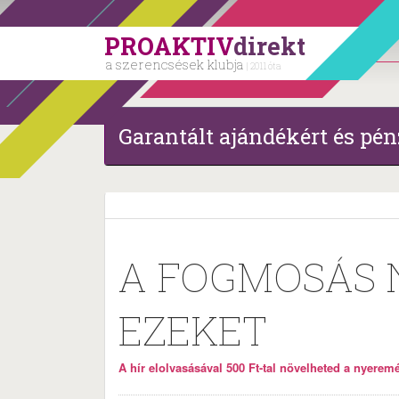
PROAKTIV
direkt
a szerencsések klubja
| 2011 óta
Garantált ajándékért és pén
A FOGMOSÁS N
EZEKET
A hír elolvasásával 500 Ft-tal növelheted a nyeremén