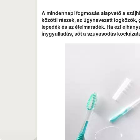
A mindennapi fogmosás alapvető a szájh
közötti részek, az úgynevezett fogközök, g
lepedék és az ételmaradék. Ha ezt elhany
ínygyulladás, sőt a szuvasodás kockázat