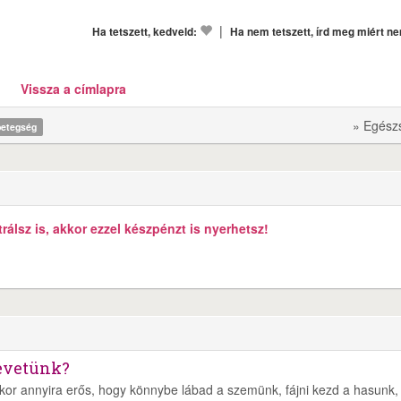
|
Ha tetszett, kedveld:
Ha nem tetszett, írd meg miért n
Vissza a címlapra
» Egész
betegség
álsz is, akkor ezzel készpénzt is nyerhetsz!
nevetünk?
kor annyira erős, hogy könnybe lábad a szemünk, fájni kezd a hasunk,