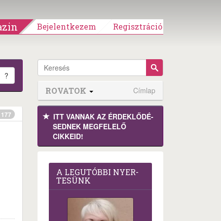
zin
Bejelentkezem
Regisztráció
?
ROVATOK
Címlap
177
ITT VANNAK AZ ÉRDEK­LŐDÉ­
SEDNEK MEGFE­LELŐ
CIKKEID!
A LEG­U­TÓB­BI NYER­
TE­SÜNK