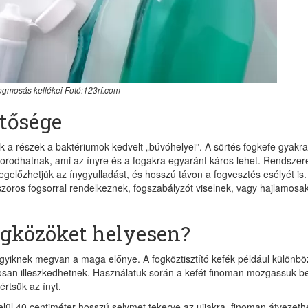
ogmosás kellékei Fotó:123rf.com
ntősége
ek a részek a baktériumok kedvelt „búvóhelyei”. A sörtés fogkefe gyakr
porodhatnak, ami az ínyre és a fogakra egyaránt káros lehet. Rendszer
megelőzhetjük az ínygyulladást, és hosszú távon a fogvesztés esélyét is.
szoros fogsorral rendelkeznek, fogszabályzót viselnek, vagy hajlamosa
ogközöket helyesen?
egyiknek megvan a maga előnye. A fogköztisztító kefék például különbö
san illeszkedhetnek. Használatuk során a kefét finoman mozgassuk be
értsük az ínyt.
lül 40 centiméter hosszú selymet tekerve az ujjakra, finoman átvezeth