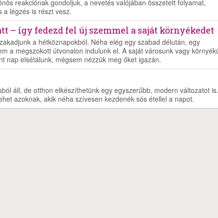
önös reakciónak gondoljuk, a nevetés valójában összetett folyamat,
a légzés is részt vesz.
t – így fedezd fel új szemmel a saját környékedet
szakadjunk a hétköznapokból. Néha elég egy szabad délután, egy
nem a megszokott útvonalon indulunk el. A saját városunk vagy környék
mint nap elsétálunk, mégsem nézzük meg őket igazán.
ól áll, de otthon elkészíthetünk egy egyszerűbb, modern változatot is
lehet azoknak, akik néha szívesen kezdenék sós étellel a napot.