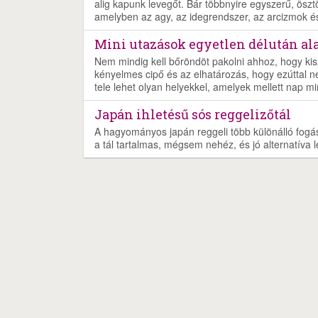
alig kapunk levegőt. Bár többnyire egyszerű, öszt
amelyben az agy, az idegrendszer, az arcizmok és 
Mini utazások egyetlen délután alat
Nem mindig kell bőröndöt pakolni ahhoz, hogy ki
kényelmes cipő és az elhatározás, hogy ezúttal 
tele lehet olyan helyekkel, amelyek mellett nap 
Japán ihletésű sós reggelizőtál
A hagyományos japán reggeli több különálló fogásb
a tál tartalmas, mégsem nehéz, és jó alternatíva 