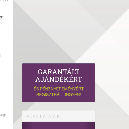
en
i
GARANTÁLT
AJÁNDÉKÉRT
ÉS PÉNZNYEREMÉNYÉRT
REGISZTRÁLJ INGYEN!
hogy
AJÁNLATAINK