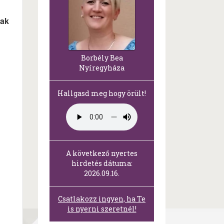
gak
Borbély Bea
Nyíregyháza
Hallgasd meg hogy örült!
A következő nyertes
hirdetés dátuma:
2026.09.16.
Csatlakozz ingyen, ha Te
is nyerni szeretnél!