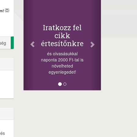
Fac
Osz
em!
cikk
+1.000
Iratkozz fel
-nyeremén
cikk
a szere
értesítőnkre
ség
sorsolá
cikkek a
és olvasásukkal
meg
naponta 2000 Ft-tal is
lehetősége
növelheted
mi
egyenlegedet!
 és