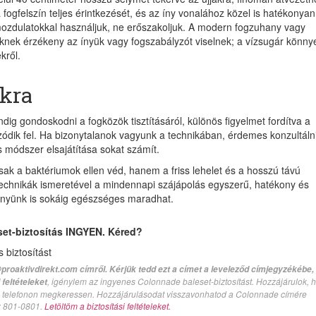
 fogfelszín teljes érintkezését, és az íny vonalához közel is hatékonyan
t mozdulatokkal használjuk, ne erőszakoljuk. A modern fogzuhany vagy
iknek érzékeny az ínyük vagy fogszabályzót viselnek; a vízsugár könny
kről.
kra
 gondoskodni a fogközök tisztításáról, különös figyelmet fordítva a
ódik fel. Ha bizonytalanok vagyunk a technikában, érdemes konzultáln
s módszer elsajátítása sokat számít.
sak a baktériumok ellen véd, hanem a friss lehelet és a hosszú távú
technikák ismeretével a mindennapi szájápolás egyszerű, hatékony és
z ínyünk is sokáig egészséges maradhat.
set-biztosítás INGYEN. Kéred?
biztosítást
proaktivdirekt.com címről. Kérjük tedd ezt a címet a leveleződ címjegyzékébe,
, igénylem az ingyenes Colonnade baleset-biztosítást. Hozzájárulok, 
feltételeket
val telefonon megkeressen. Hozzájárulásodat visszavonhatod a Colonnade címére
n: 801-0801.
Letöltöm a biztosítási feltételeket.