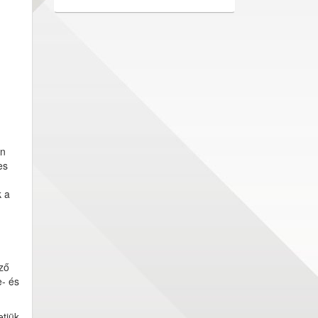
an
es
k a
ző
- és
etjük