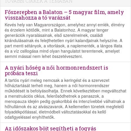
TOVÁBBI CIKKEK A TÉMÁBAN
Főszerepben a Balaton – 5 magyar film, amely
visszahozza a tó varázsát
Kevés hely van Magyarországon, amelyhez annyi emlék, élmény
és érzelem kötődik, mint a Balatonhoz. A magyar tenger
generációk nyaralásainak, első szerelmeinek, családi
kirándulásainak és felejthetetlen nyári kalandjainak helyszíne. A
part menti sétányok, a vitorlások, a naplementék, a lángos illata
és a víz csillogása mind olyan hangulatot teremtenek, amelyet
semmi mással nem lehet összetéveszteni.
A nyári hőség a női hormonrendszert is
próbára teszi
A tartós nyári meleg nemcsak a keringést és a szervezet
hőháztartását terheli meg, hanem a női hormonrendszer
működését is befolyásolhatja. Ennek következtében megváltozhat
a menstruációs ciklus, felerősödhetnek a panaszok, a
menopauza idején pedig gyakoribbá és intenzívebbé válhatnak a
hőhullámok és az alvászavarok. A kellemetlen tünetek megfelelő
folyadékpótlással, életmódbeli változtatásokkal és kellő
odafigyeléssel enyhíthetők.
Az időszakos böjt segítheti a fogyás