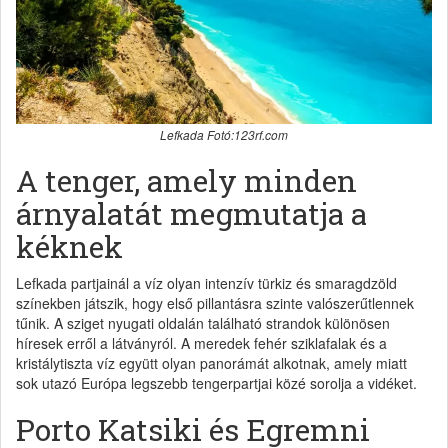
Lefkada Fotó:123rf.com
A tenger, amely minden
árnyalatát megmutatja a
kéknek
Lefkada partjainál a víz olyan intenzív türkiz és smaragdzöld
színekben játszik, hogy első pillantásra szinte valószerűtlennek
tűnik. A sziget nyugati oldalán található strandok különösen
híresek erről a látványról. A meredek fehér sziklafalak és a
kristálytiszta víz együtt olyan panorámát alkotnak, amely miatt
sok utazó Európa legszebb tengerpartjai közé sorolja a vidéket.
Porto Katsiki és Egremni