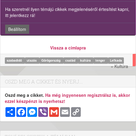
Ha szeretnél ilyen témájú cikkek megjelenéséről értesítést kapni,
itt jelentkezz rá!
Beállítom
Vissza a címlapra
szabadidő
utazás
Görögország
család
kultúra
tenger
Lefkada
» Kultúra
OSZD MEG A CIKKET ÉS NYERJ...
Oszd meg a cikket.
Ha még ingyenesen regisztrálsz is, akkor
ezzel készpénzt is nyerhetsz!
Megosztás
Facebook
Messenger
Viber
Gmail
Email
Copy
Link