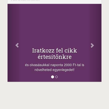
Face
Oszd meg c
tkozz fel cikk
+1.000.00
rtesítőnkre
-nyeremény növelés j
a sorsolás napján! A c
kkal naponta 2000 Ft-tal is
megosztási lehetőséget.
lheted egyenlegedet!