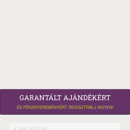
GARANTÁLT AJÁNDÉKÉRT
ÉS PÉNZNYEREMÉNYÉRT REGISZTRÁLJ INGYEN!
AJÁNLATAINK