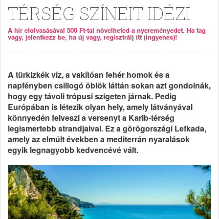
TÉRSÉG SZÍNEIT IDÉZI
A hír elolvasásával 500 Ft-tal növelheted a nyereményedet. Ha tag
vagy, jelentkezz be, ha új vagy, regisztrálj itt (ingyenes)!
A türkizkék víz, a vakítóan fehér homok és a
napfényben csillogó öblök láttán sokan azt gondolnák,
hogy egy távoli trópusi szigeten járnak. Pedig
Európában is létezik olyan hely, amely látványával
könnyedén felveszi a versenyt a Karib-térség
legismertebb strandjaival. Ez a görögországi Lefkada,
amely az elmúlt években a mediterrán nyaralások
egyik legnagyobb kedvencévé vált.