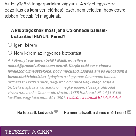
ha lenyűgöző tengerpartokra vágyunk. A sziget egyszerre
egzotikus és könnyen elérhető, ezért nem véletlen, hogy egyre
többen fedezik fel maguknak.
A klubtagoknak most jár a Colonnade baleset-
biztosítás INGYEN. Kéred?
Igen, kérem
Nem kérem az ingyenes biztosítást
A kötvényt egy héten belül küldjük e-mailen a
neked@proaktivdirekt.com címről. Kérjük tedd ezt a címet a
leveleződ címjegyzékébe, hogy megkapd. Elolvastam és elfogadom a
, igénylem az ingyenes Colonnade baleset-
biztosítási feltételeket
biztosítást. Hozzájárulok, hogy az Colonnade vagy megbízottja a
biztosítási ajánlataival telefonon megkeressen. Hozzájárulásodat
visszavonhatod a Colonnade címére (1388 Budapest, Pf. 14.) küldött
levélben vagy telefonon: 801-0801.
Letöltöm a biztosítási feltételeket.
|
Ha tetszett, kedveld:
Ha nem tetszett, írd meg miért nem!
TETSZETT A CIKK?