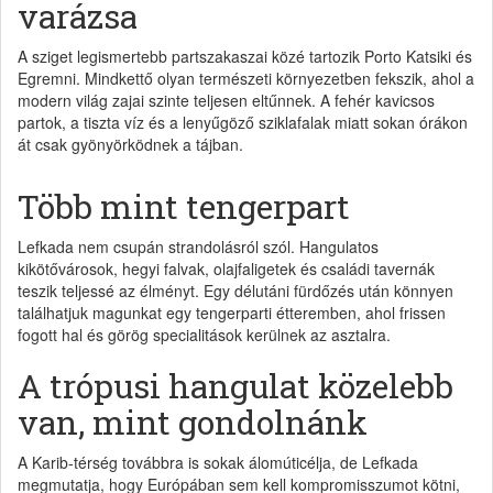
varázsa
A sziget legismertebb partszakaszai közé tartozik Porto Katsiki és
Egremni. Mindkettő olyan természeti környezetben fekszik, ahol a
modern világ zajai szinte teljesen eltűnnek. A fehér kavicsos
partok, a tiszta víz és a lenyűgöző sziklafalak miatt sokan órákon
át csak gyönyörködnek a tájban.
Több mint tengerpart
Lefkada nem csupán strandolásról szól. Hangulatos
kikötővárosok, hegyi falvak, olajfaligetek és családi tavernák
teszik teljessé az élményt. Egy délutáni fürdőzés után könnyen
találhatjuk magunkat egy tengerparti étteremben, ahol frissen
fogott hal és görög specialitások kerülnek az asztalra.
A trópusi hangulat közelebb
van, mint gondolnánk
A Karib-térség továbbra is sokak álomúticélja, de Lefkada
megmutatja, hogy Európában sem kell kompromisszumot kötni,