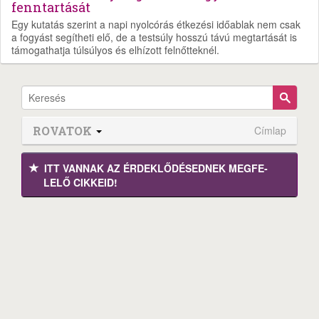
fenntartását
Egy kutatás szerint a napi nyolcórás étkezési időablak nem csak
a fogyást segítheti elő, de a testsúly hosszú távú megtartását is
támogathatja túlsúlyos és elhízott felnőtteknél.
ROVATOK
Címlap
ITT VANNAK AZ ÉRDEK­LŐDÉ­SEDNEK MEGFE­
LELŐ CIKKEID!