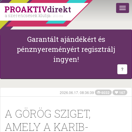
PROAKTIV
direkt
a szerencsések klubja
| 2011 óta
Garantált ajándékért és
pénznyereményért regisztrálj
ingyen!
?
2026.06.17. 08:36:39
6032
167
A GÖRÖG SZIGET,
AMELY A KARIB-