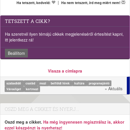
|
Ha tetszett, kedveld:
Ha nem tetszett, írd meg miért nem!
TETSZETT A CIKK?
Ha szeretnél ilyen témájú cikkek megjelenéséről értesítést kapni,
itt jelentkezz rá!
Beállítom
Vissza a címlapra
szabadidő
család
mozi
belföldi hírek
kultúra
programajánló
» Aktuális
Városliget
kertmozi
OSZD MEG A CIKKET ÉS NYERJ...
Oszd meg a cikket.
Ha még ingyenesen regisztrálsz is, akkor
ezzel készpénzt is nyerhetsz!