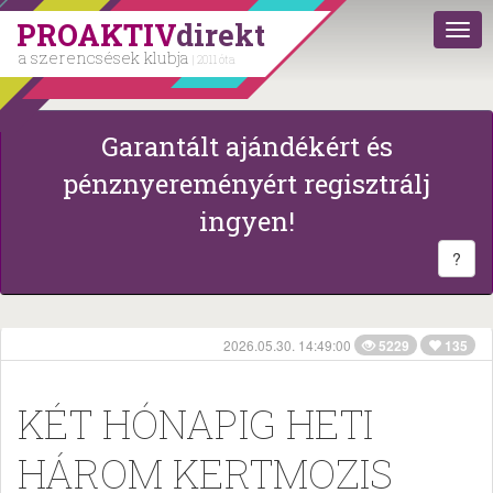
PROAKTIV
direkt
a szerencsések klubja
| 2011 óta
Garantált ajándékért és
pénznyereményért regisztrálj
ingyen!
?
2026.05.30. 14:49:00
5229
135
KÉT HÓNAPIG HETI
HÁROM KERTMOZIS