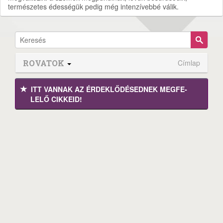
természetes édességük pedig még intenzívebbé válik.
ROVATOK
Címlap
ITT VANNAK AZ ÉRDEK­LŐDÉ­SEDNEK MEGFE­
LELŐ CIKKEID!