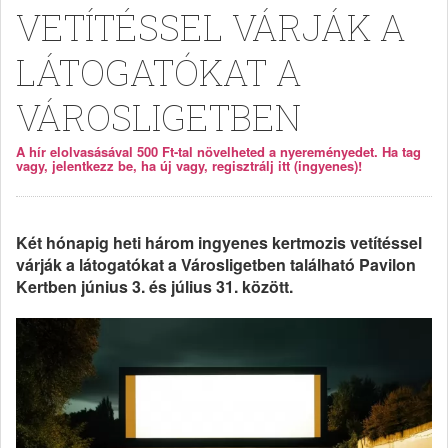
VETÍTÉSSEL VÁRJÁK A
LÁTOGATÓKAT A
VÁROSLIGETBEN
A hír elolvasásával 500 Ft-tal növelheted a nyereményedet. Ha tag
vagy, jelentkezz be, ha új vagy, regisztrálj itt (ingyenes)!
Két hónapig heti három ingyenes kertmozis vetítéssel
várják a látogatókat a Városligetben található Pavilon
Kertben június 3. és július 31. között.