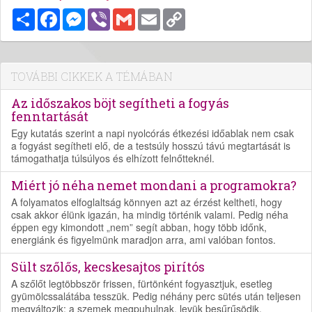
Megosztás
Facebook
Messenger
Viber
Gmail
Email
Copy
Link
TOVÁBBI CIKKEK A TÉMÁBAN
Az időszakos böjt segítheti a fogyás
fenntartását
Egy kutatás szerint a napi nyolcórás étkezési időablak nem csak
a fogyást segítheti elő, de a testsúly hosszú távú megtartását is
támogathatja túlsúlyos és elhízott felnőtteknél.
Miért jó néha nemet mondani a programokra?
A folyamatos elfoglaltság könnyen azt az érzést keltheti, hogy
csak akkor élünk igazán, ha mindig történik valami. Pedig néha
éppen egy kimondott „nem” segít abban, hogy több időnk,
energiánk és figyelmünk maradjon arra, ami valóban fontos.
Sült szőlős, kecskesajtos pirítós
A szőlőt legtöbbször frissen, fürtönként fogyasztjuk, esetleg
gyümölcssalátába tesszük. Pedig néhány perc sütés után teljesen
megváltozik: a szemek megpuhulnak, levük besűrűsödik,