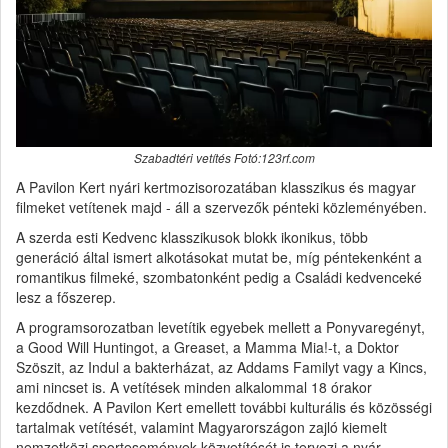
Szabadtéri vetítés Fotó:123rf.com
A Pavilon Kert nyári kertmozisorozatában klasszikus és magyar
filmeket vetítenek majd - áll a szervezők pénteki közleményében.
A szerda esti Kedvenc klasszikusok blokk ikonikus, több
generáció által ismert alkotásokat mutat be, míg péntekenként a
romantikus filmeké, szombatonként pedig a Családi kedvenceké
lesz a főszerep.
A programsorozatban levetítik egyebek mellett a Ponyvaregényt,
a Good Will Huntingot, a Greaset, a Mamma Mia!-t, a Doktor
Szöszit, az Indul a bakterházat, az Addams Familyt vagy a Kincs,
ami nincset is. A vetítések minden alkalommal 18 órakor
kezdődnek. A Pavilon Kert emellett további kulturális és közösségi
tartalmak vetítését, valamint Magyarországon zajló kiemelt
nemzetközi sportesemények közvetítését is tervezi a nyár