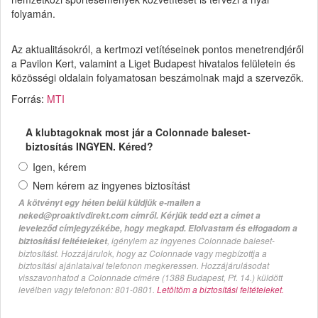
folyamán.
Az aktualitásokról, a kertmozi vetítéseinek pontos menetrendjéről
a Pavilon Kert, valamint a Liget Budapest hivatalos felületein és
közösségi oldalain folyamatosan beszámolnak majd a szervezők.
Forrás:
MTI
A klubtagoknak most jár a Colonnade baleset-
biztosítás INGYEN. Kéred?
Igen, kérem
Nem kérem az ingyenes biztosítást
A kötvényt egy héten belül küldjük e-mailen a
neked@proaktivdirekt.com címről. Kérjük tedd ezt a címet a
leveleződ címjegyzékébe, hogy megkapd. Elolvastam és elfogadom a
, igénylem az ingyenes Colonnade baleset-
biztosítási feltételeket
biztosítást. Hozzájárulok, hogy az Colonnade vagy megbízottja a
biztosítási ajánlataival telefonon megkeressen. Hozzájárulásodat
visszavonhatod a Colonnade címére (1388 Budapest, Pf. 14.) küldött
levélben vagy telefonon: 801-0801.
Letöltöm a biztosítási feltételeket.