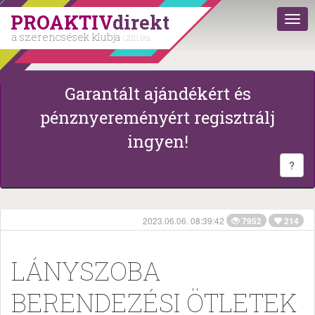
PROAKTIV
direkt
a szerencsések klubja
| 2011 óta
Garantált ajándékért és
pénznyereményért regisztrálj
ingyen!
?
2023.06.06. 08:39:42
7952
214
LÁNYSZOBA
BERENDEZÉSI ÖTLETEK