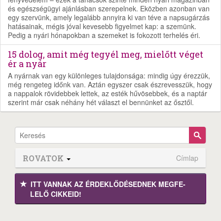
és egészségügyi ajánlásban szerepelnek. Eközben azonban van
egy szervünk, amely legalább annyira ki van téve a napsugárzás
hatásainak, mégis jóval kevesebb figyelmet kap: a szemünk.
Pedig a nyári hónapokban a szemeket is fokozott terhelés éri.
15 dolog, amit még tegyél meg, mielőtt véget
ér a nyár
A nyárnak van egy különleges tulajdonsága: mindig úgy érezzük,
még rengeteg időnk van. Aztán egyszer csak észrevesszük, hogy
a nappalok rövidebbek lettek, az esték hűvösebbek, és a naptár
szerint már csak néhány hét választ el bennünket az ősztől.
ROVATOK
Címlap
ITT VANNAK AZ ÉRDEK­LŐDÉ­SEDNEK MEGFE­
LELŐ CIKKEID!