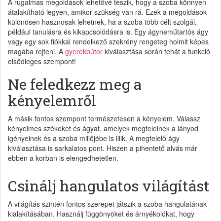
A rugalmas megoldások lehetővé teszik, hogy a szoba könnyen
átalakítható legyen, amikor szükség van rá. Ezek a megoldások
különösen hasznosak lehetnek, ha a szoba több célt szolgál,
például tanulásra és kikapcsolódásra is. Egy ágyneműtartós ágy
vagy egy sok fiókkal rendelkező szekrény rengeteg holmit képes
magába rejteni. A
gyerekbútor
kiválasztása során tehát a funkció
elsődleges szempont!
Ne feledkezz meg a
kényelemről
A másik fontos szempont természetesen a kényelem. Válassz
kényelmes székeket és ágyat, amelyek megfelelnek a lányod
igényeinek és a szoba miliőjébe is illik. A megfelelő ágy
kiválasztása is sarkalatos pont. Hiszen a pihentető alvás már
ebben a korban is elengedhetetlen.
Csinálj hangulatos világítást
A világítás szintén fontos szerepet játszik a szoba hangulatának
kialakításában. Használj függönyöket és árnyékolókat, hogy