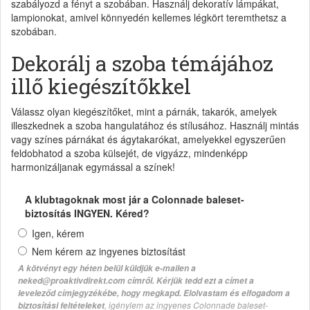
szabályozd a fényt a szobában. Használj dekoratív lámpákat,
lampionokat, amivel könnyedén kellemes légkört teremthetsz a
szobában.
Dekorálj a szoba témájához
illő kiegészítőkkel
Válassz olyan kiegészítőket, mint a párnák, takarók, amelyek
illeszkednek a szoba hangulatához és stílusához. Használj mintás
vagy színes párnákat és ágytakarókat, amelyekkel egyszerűen
feldobhatod a szoba külsejét, de vigyázz, mindenképp
harmonizáljanak egymással a színek!
A klubtagoknak most jár a Colonnade baleset-
biztosítás INGYEN. Kéred?
Igen, kérem
Nem kérem az ingyenes biztosítást
A kötvényt egy héten belül küldjük e-mailen a
neked@proaktivdirekt.com címről. Kérjük tedd ezt a címet a
leveleződ címjegyzékébe, hogy megkapd. Elolvastam és elfogadom a
, igénylem az ingyenes Colonnade baleset-
biztosítási feltételeket