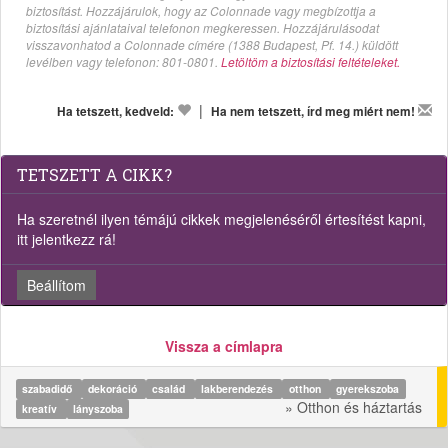
biztosítást. Hozzájárulok, hogy az Colonnade vagy megbízottja a
biztosítási ajánlataival telefonon megkeressen. Hozzájárulásodat
visszavonhatod a Colonnade címére (1388 Budapest, Pf. 14.) küldött
levélben vagy telefonon: 801-0801.
Letöltöm a biztosítási feltételeket.
|
Ha tetszett, kedveld:
Ha nem tetszett, írd meg miért nem!
TETSZETT A CIKK?
Ha szeretnél ilyen témájú cikkek megjelenéséről értesítést kapni,
itt jelentkezz rá!
Beállítom
Vissza a címlapra
szabadidő
dekoráció
család
lakberendezés
otthon
gyerekszoba
» Otthon és háztartás
kreatív
lányszoba