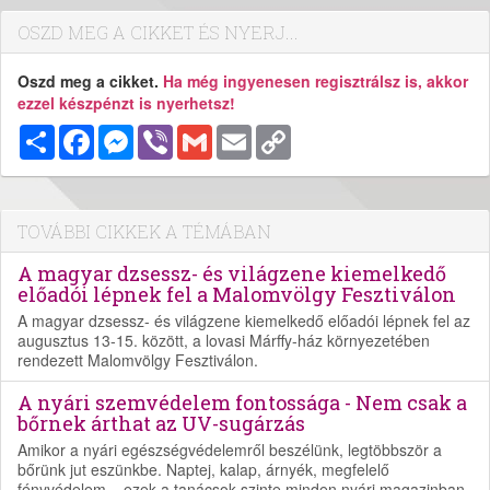
OSZD MEG A CIKKET ÉS NYERJ...
Oszd meg a cikket.
Ha még ingyenesen regisztrálsz is, akkor
ezzel készpénzt is nyerhetsz!
Megosztás
Facebook
Messenger
Viber
Gmail
Email
Copy
Link
TOVÁBBI CIKKEK A TÉMÁBAN
A magyar dzsessz- és világzene kiemelkedő
előadói lépnek fel a Malomvölgy Fesztiválon
A magyar dzsessz- és világzene kiemelkedő előadói lépnek fel az
augusztus 13-15. között, a lovasi Márffy-ház környezetében
rendezett Malomvölgy Fesztiválon.
A nyári szemvédelem fontossága - Nem csak a
bőrnek árthat az UV-sugárzás
Amikor a nyári egészségvédelemről beszélünk, legtöbbször a
bőrünk jut eszünkbe. Naptej, kalap, árnyék, megfelelő
fényvédelem – ezek a tanácsok szinte minden nyári magazinban