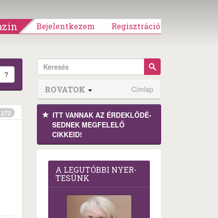
zin
Bejelentkezem
Regisztráció
?
ROVATOK
Címlap
272
ITT VANNAK AZ ÉRDEK­LŐDÉ­
SEDNEK MEGFE­LELŐ
CIKKEID!
A LEG­U­TÓB­BI NYER­
TE­SÜNK