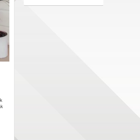
ak
ák