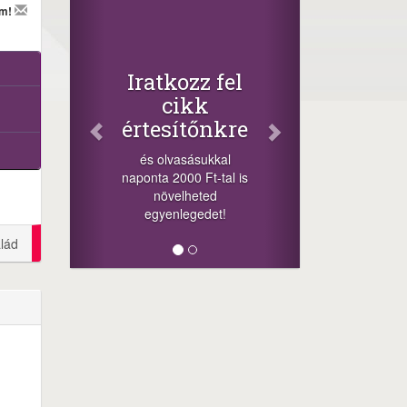
Faceb
em!
Oszd m
cikkein
+1.000.000 
Iratkozz fel
-nyeremény növ
cikk
a szerencsé
értesítőnkre
sorsolás nap
cikkek alján t
és olvasásukkal
megosztá
naponta 2000 Ft-tal is
lehetőséget. Lá
növelheted
minket!
egyenlegedet!
lád