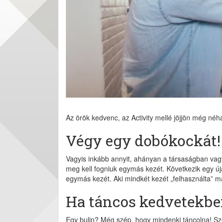
Az örök kedvenc, az Activity mellé jöjjön még néhá
Végy egy dobókockát!
Vagyis inkább annyit, ahányan a társaságban vag
meg kell fogniuk egymás kezét. Következik egy 
egymás kezét. Aki mindkét kezét „felhasználta” má
Ha táncos kedvetekbe
Egy bulin? Még szép, hogy mindenki táncolna! Sz