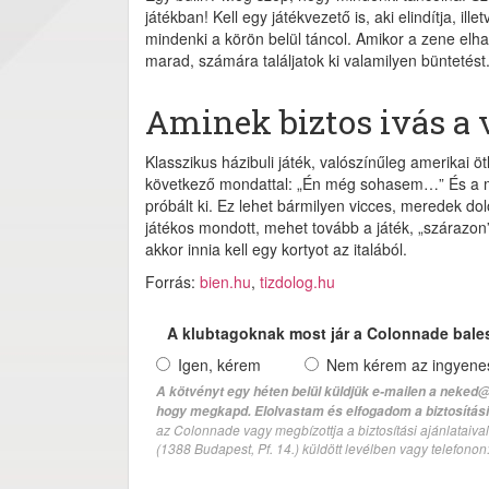
játékban! Kell egy játékvezető is, aki elindítja, ill
mindenki a körön belül táncol. Amikor a zene elh
marad, számára találjatok ki valamilyen büntetést.
Aminek biztos ivás a 
Klasszikus házibuli játék, valószínűleg amerikai ötl
következő mondattal: „Én még sohasem…” És a mon
próbált ki. Ez lehet bármilyen vicces, meredek do
játékos mondott, mehet tovább a játék, „szárazon”.
akkor innia kell egy kortyot az italából.
Forrás:
bien.hu
,
tizdolog.hu
A klubtagoknak most jár a Colonnade bale
Igen, kérem
Nem kérem az ingyenes 
A kötvényt egy héten belül küldjük e-mailen a neked@
hogy megkapd. Elolvastam és elfogadom a biztosítási 
az Colonnade vagy megbízottja a biztosítási ajánlatai
(1388 Budapest, Pf. 14.) küldött levélben vagy telefono