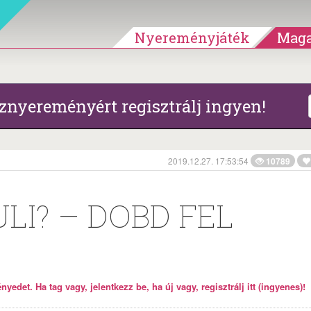
Nyereményjáték
Maga
znyereményért regisztrálj ingyen!
2019.12.27. 17:53:54
10789
LI? – DOBD FEL
yedet. Ha tag vagy, jelentkezz be, ha új vagy, regisztrálj itt (ingyenes)!