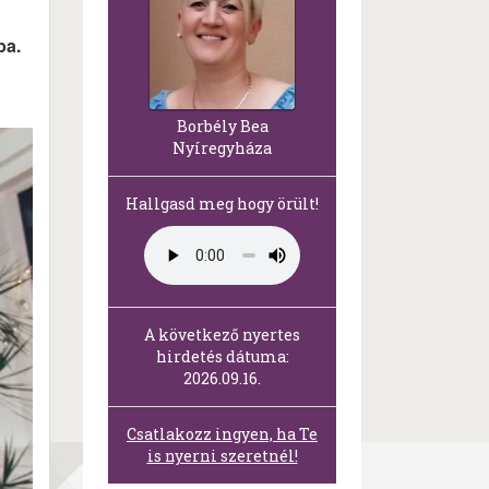
ba.
Borbély Bea
Nyíregyháza
Hallgasd meg hogy örült!
A következő nyertes
hirdetés dátuma:
2026.09.16.
Csatlakozz ingyen, ha Te
is nyerni szeretnél!