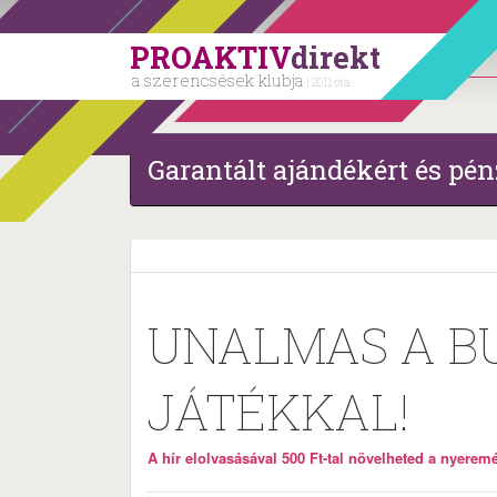
PROAKTIV
direkt
a szerencsések klubja
| 2011 óta
Garantált ajándékért és pén
UNALMAS A BU
JÁTÉKKAL!
A hír elolvasásával 500 Ft-tal növelheted a nyeremén