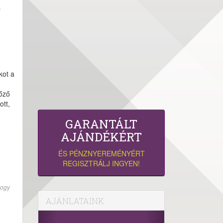
s
kot a
lőző
ott,
GARANTÁLT
AJÁNDÉKÉRT
ÉS PÉNZNYEREMÉNYÉRT
REGISZTRÁLJ INGYEN!
hogy
AJÁNLATAINK