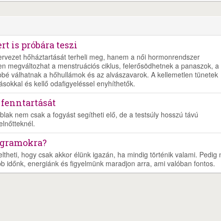
t is próbára teszi
zervezet hőháztartását terheli meg, hanem a női hormonrendszer
en megváltozhat a menstruációs ciklus, felerősödhetnek a panaszok, a
bé válhatnak a hőhullámok és az alvászavarok. A kellemetlen tünetek
ásokkal és kellő odafigyeléssel enyhíthetők.
 fenntartását
blak nem csak a fogyást segítheti elő, de a testsúly hosszú távú
elnőtteknél.
ogramokra?
eltheti, hogy csak akkor élünk igazán, ha mindig történik valami. Pedig
b időnk, energiánk és figyelmünk maradjon arra, ami valóban fontos.