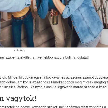
Házibuli
ny szuper játékötlet, amivel feldobhatod a buli hangulatát!
ytok. Mindenki dobjon egyet a kockával, és az azonos számot dobókn
újabb dobás, amikor is az azonos számokat dobók megint csak megfogj
r, kiesik a játékból! Az nyer, akinek a legtovább marad szabad a keze!
n vagytok!
erezzetek be eggyel kevesebb széket, mint ahányan részt vennétek a