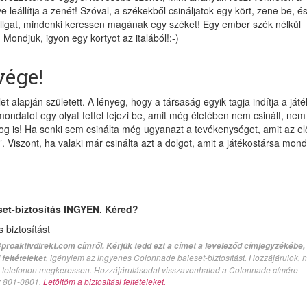
etve leállítja a zenét! Szóval, a székekből csináljatok egy kört, zene be, é
allgat, mindenki keressen magának egy széket! Egy ember szék nélkül
 Mondjuk, igyon egy kortyot az italából!:-)
vége!
et alapján született. A lényeg, hogy a társaság egyik tagja indítja a játé
datot egy olyat tettel fejezi be, amit még életében nem csinált, nem
log is! Ha senki sem csinálta még ugyanazt a tevékenységet, amit az e
 Viszont, ha valaki már csinálta azt a dolgot, amit a játékostársa mond
set-biztosítás INGYEN. Kéred?
biztosítást
proaktivdirekt.com címről. Kérjük tedd ezt a címet a leveleződ címjegyzékébe,
, igénylem az ingyenes Colonnade baleset-biztosítást. Hozzájárulok, 
feltételeket
val telefonon megkeressen. Hozzájárulásodat visszavonhatod a Colonnade címére
n: 801-0801.
Letöltöm a biztosítási feltételeket.