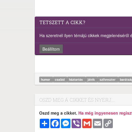
TETSZETT A CIKK?
Ha szeretnél ilyen témájú cikkek megjelenéséről ért
Beállítom
humor
család
háztartás
játék
szilveszter
baráts
OSZD MEG A CIKKET ÉS NYERJ...
Oszd meg a cikket.
Ha még ingyenesen regisztr
Megosztás
Facebook
Messenger
Viber
Gmail
Email
Copy
Link