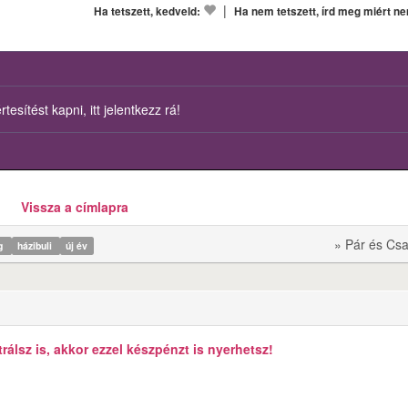
|
Ha tetszett, kedveld:
Ha nem tetszett, írd meg miért n
esítést kapni, itt jelentkezz rá!
Vissza a címlapra
» Pár és Csa
ág
házibuli
új év
álsz is, akkor ezzel készpénzt is nyerhetsz!