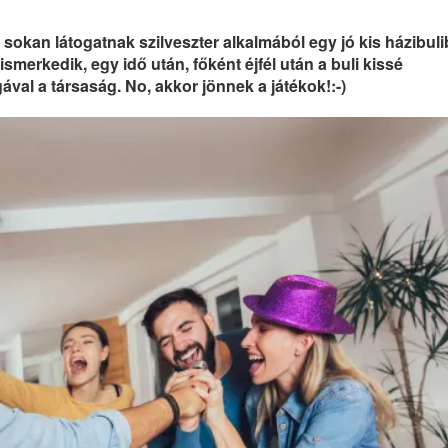
okan látogatnak szilveszter alkalmából egy jó kis házibuli
merkedik, egy idő után, főként éjfél után a buli kissé
val a társaság. No, akkor jönnek a játékok!:-)