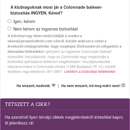
A klubtagoknak most jár a Colonnade baleset-
biztosítás INGYEN. Kéred?
Igen, kérem
Nem kérem az ingyenes biztosítást
A kötvényt egy héten belül küldjük e-mailen a
neked@proaktivdirekt.com címről. Kérjük tedd ezt a címet a
leveleződ címjegyzékébe, hogy megkapd. Elolvastam és elfogadom a
, igénylem az ingyenes Colonnade baleset-
biztosítási feltételeket
biztosítást. Hozzájárulok, hogy az Colonnade vagy megbízottja a
biztosítási ajánlataival telefonon megkeressen. Hozzájárulásodat
visszavonhatod a Colonnade címére (1388 Budapest, Pf. 14.) küldött
levélben vagy telefonon: 801-0801.
Letöltöm a biztosítási feltételeket.
|
Ha tetszett, kedveld:
Ha nem tetszett, írd meg miért nem!
TETSZETT A CIKK?
Ha szeretnél ilyen témájú cikkek megjelenéséről értesítést kapni,
itt jelentkezz rá!