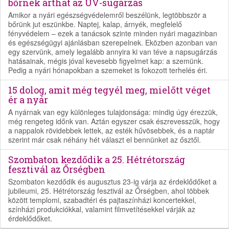
bőrnek árthat az UV-sugárzás
Amikor a nyári egészségvédelemről beszélünk, legtöbbször a
bőrünk jut eszünkbe. Naptej, kalap, árnyék, megfelelő
fényvédelem – ezek a tanácsok szinte minden nyári magazinban
és egészségügyi ajánlásban szerepelnek. Eközben azonban van
egy szervünk, amely legalább annyira ki van téve a napsugárzás
hatásainak, mégis jóval kevesebb figyelmet kap: a szemünk.
Pedig a nyári hónapokban a szemeket is fokozott terhelés éri.
15 dolog, amit még tegyél meg, mielőtt véget
ér a nyár
A nyárnak van egy különleges tulajdonsága: mindig úgy érezzük,
még rengeteg időnk van. Aztán egyszer csak észrevesszük, hogy
a nappalok rövidebbek lettek, az esték hűvösebbek, és a naptár
szerint már csak néhány hét választ el bennünket az ősztől.
Szombaton kezdődik a 25. Hétrétország
fesztivál az Őrségben
Szombaton kezdődik és augusztus 23-ig várja az érdeklődőket a
jubileumi, 25. Hétrétország fesztivál az Őrségben, ahol többek
között templomi, szabadtéri és pajtaszínházi koncertekkel,
színházi produkciókkal, valamint filmvetítésekkel várják az
érdeklődőket.