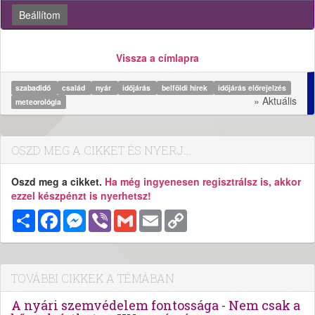
Beállítom
Vissza a címlapra
szabadidő
család
nyár
időjárás
belföldi hírek
időjárás előrejelzés
» Aktuális
meteorológia
OSZD MEG A CIKKET ÉS NYERJ...
Oszd meg a cikket.
Ha még ingyenesen regisztrálsz is, akkor
ezzel készpénzt is nyerhetsz!
Megosztás
Facebook
Messenger
Viber
Gmail
Email
Copy
Link
TOVÁBBI CIKKEK A TÉMÁBAN
A nyári szemvédelem fontossága - Nem csak a