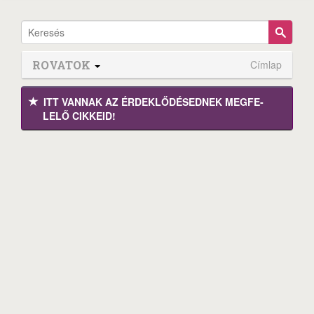
ROVATOK
Címlap
ITT VANNAK AZ ÉRDEK­LŐDÉ­SEDNEK MEGFE­
LELŐ CIKKEID!