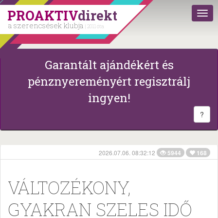
PROAKTIV
direkt
a szerencsések klubja
| 2011 óta
Garantált ajándékért és
pénznyereményért regisztrálj
ingyen!
?
2026.07.06. 08:32:12
5944
168
VÁLTOZÉKONY,
GYAKRAN SZELES IDŐ