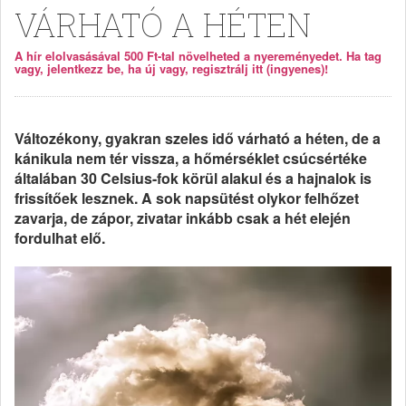
VÁRHATÓ A HÉTEN
A hír elolvasásával 500 Ft-tal növelheted a nyereményedet. Ha tag
vagy, jelentkezz be, ha új vagy, regisztrálj itt (ingyenes)!
Változékony, gyakran szeles idő várható a héten, de a
kánikula nem tér vissza, a hőmérséklet csúcsértéke
általában 30 Celsius-fok körül alakul és a hajnalok is
frissítőek lesznek. A sok napsütést olykor felhőzet
zavarja, de zápor, zivatar inkább csak a hét elején
fordulhat elő.