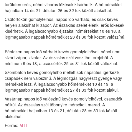
területen erős, néhol viharos lökések kísérhetik. A hőmérséklet
hajnalban 14 és 21, délután 26 és 32 fok között alakulhat.
Csütörtökön gomolyfelhős, napos idő várható, és csak kevés
helyen alakulhat ki zápor. Az északias szelet élénk, erős lökések
kísérhetik. A legalacsonyabb éjszakai hőmérséklet 10 és 18, a
legmagasabb nappali hőmérséklet 23 és 30 fok között valószínű.
Pénteken napos idő várható kevés gomolyfelhővel, néhol nem
kizárt zápor, zivatar. Az északias szél veszíthet erejéből. A
minimum 9 és 18, a csúcsérték 25 és 31 fok között változhat.
Szombaton kevés gomolyfelhő mellett sok napsütés ígérkezik,
csapadék nem valószínű. A légmozgás nagyrészt gyenge vagy
mérsékelt lesz. A legalacsonyabb hőmérséklet 10 és 19, a
legmagasabb nappali hőmérséklet 27 és 33 fok között alakul.
Vasárnap napos idő valószínű kevés gomolyfelhővel, csapadék
nélkül. Az északias szél többnyire mérsékelt marad. A
hőmérséklet hajnalban 13 és 21, délután 28 és 33 fok között
alakulhat.
Forrás:
MTI