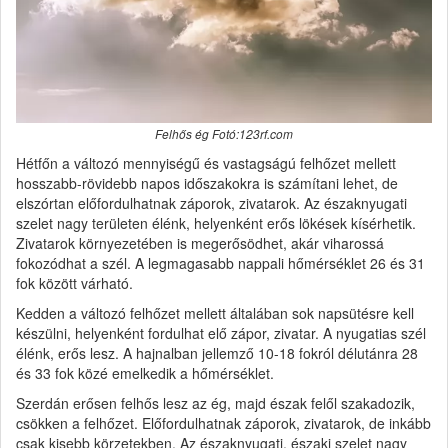
Felhős ég Fotó:123rf.com
Hétfőn a változó mennyiségű és vastagságú felhőzet mellett
hosszabb-rövidebb napos időszakokra is számítani lehet, de
elszórtan előfordulhatnak záporok, zivatarok. Az északnyugati
szelet nagy területen élénk, helyenként erős lökések kísérhetik.
Zivatarok környezetében is megerősödhet, akár viharossá
fokozódhat a szél. A legmagasabb nappali hőmérséklet 26 és 31
fok között várható.
Kedden a változó felhőzet mellett általában sok napsütésre kell
készülni, helyenként fordulhat elő zápor, zivatar. A nyugatias szél
élénk, erős lesz. A hajnalban jellemző 10-18 fokról délutánra 28
és 33 fok közé emelkedik a hőmérséklet.
Szerdán erősen felhős lesz az ég, majd észak felől szakadozik,
csökken a felhőzet. Előfordulhatnak záporok, zivatarok, de inkább
csak kisebb körzetekben. Az északnyugati, északi szelet nagy