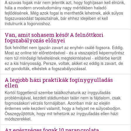
A szuvas fogak már nem jelentik azt, hogy foghíjasan kell élnünk,
hála a modern orvostudomány nagy mértékben haladó
fejlődésének. Még azok fogai is menthetők lehetnek, akik súlyos
fogszuvasodást tapasztalnak, bár ehhez idejében el kell
indulnunk a fogorvoshoz.
Van, amit sohasem késő! A felnőttkori
fogszabályozás előnyei
Sok felnőttet nem igazán zavart az enyhén csálé fogsora. Eddig.
Most az online tér előretörésével - és a visszajelző képernyőrész
nem túl minőségi felvételének megtekintésével - előtérbe került
ez a kis hiányosság. Persze, voltak, akiket ez eddig is zavart, de
azt gondolták, elkéstek a fogszabályozással.
A legjobb házi praktikák fogínygyulladás
ellen
Kortól függetlenül szembe találkozhatunk az ínygyulladás
problémájával, kezdeti stádiumban talán nem is fájdalom, csak
fogmosáskori vérzés formájában. Azonban már az elején
érdemes vele kezdeni valamit, hogy a helyzet ne súlyosbodjon.
Összegyűjtöttük, hogy mit tehetünk az ínygyulladás ellen házi
módszerekkel.
Az egészséges fogak 10 parancsolata