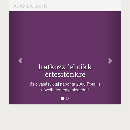
AJÁNLATAINK
Fac
Oszd meg
atkozz fel cikk
+1.000.
értesítőnkre
-nyeremény növelés
a sorsolás napján! 
ásukkal naponta 2000 Ft-tal is
megosztási lehetőség
velheted egyenlegedet!