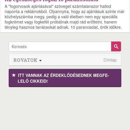
A "fogorvosok ajánlásával" szöveget számtalanszor hallod
naponta a reklámokból. Olyannyira, hogy az ajánlásuk szinte már
közhelyszámba megy, pedig a való életben nem egy speciális
fogkrémet vagy fogkefét próbálnak majd rád erőltetni, hanem
tényleg hasznos tanácsokat adnak. 10 parancsolat, örök időkre.
ROVATOK
Címlap
ITT VANNAK AZ ÉRDEK­LŐDÉ­SEDNEK MEGFE­
LELŐ CIKKEID!