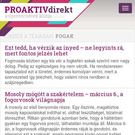
PROAKTIV
direkt
a szerencsések klubja
| 2011 óta
CIKKEK A TÉMÁBAN:
FOGAK
Ezt tedd, ha vérzik az ínyed – ne legyints rá,
mert fontos jelzés lehet
Fogmosás közben egy kis vér a fogkefén sokak szerint nem nagy
dolog. Pedig az egészséges íny nem vérzik. Ha rendszeresen
tapasztalod ezt a tünetet, érdemes komolyan venni, mert a
szervezeted így jelezheti, hogy valami nincs rendben a
szájüregedben.
Mosoly mögött a szakértelem – március 6., a
fogorvosok világnapja
A mosoly az első benyomás része. Egy őszinte, magabiztos
mosoly kapcsolatokat indíthat el, oldhat feszültséget, bizalmat
ébreszthet. Ritkán gondolunk azonban bele, hogy a háttérben
gyakran egy fogorvos precíz, láthatatlan munkája áll. Március 6-
án, a fogorvosok világnapján érdemes rájuk is gondolni, és
elismerni azt a szakmát, amely egyszerre kíván orvosi tudást,