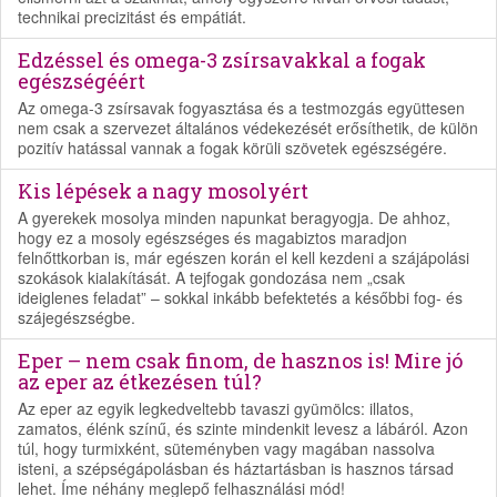
technikai precizitást és empátiát.
Edzéssel és omega-3 zsírsavakkal a fogak
egészségéért
Az omega-3 zsírsavak fogyasztása és a testmozgás együttesen
nem csak a szervezet általános védekezését erősíthetik, de külön
pozitív hatással vannak a fogak körüli szövetek egészségére.
Kis lépések a nagy mosolyért
A gyerekek mosolya minden napunkat beragyogja. De ahhoz,
hogy ez a mosoly egészséges és magabiztos maradjon
felnőttkorban is, már egészen korán el kell kezdeni a szájápolási
szokások kialakítását. A tejfogak gondozása nem „csak
ideiglenes feladat” – sokkal inkább befektetés a későbbi fog- és
szájegészségbe.
Eper – nem csak finom, de hasznos is! Mire jó
az eper az étkezésen túl?
Az eper az egyik legkedveltebb tavaszi gyümölcs: illatos,
zamatos, élénk színű, és szinte mindenkit levesz a lábáról. Azon
túl, hogy turmixként, süteményben vagy magában nassolva
isteni, a szépségápolásban és háztartásban is hasznos társad
lehet. Íme néhány meglepő felhasználási mód!