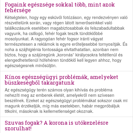
Fogaink egészsége sokkal több, mint azok
fehérsége
Kétségtelen, hogy egy esküvői fotózáson, egy rendezvényen való
részvételünk során, vagy régen látott ismerőseinkkel való
találkozásunk esetében magabiztosabbak és felszabadultabbak
vagyunk, ha csillogó, fehér fogak teszik tündöklőbbé
mosolyunkat. A ragyogóan fehér fogsor iránti vágyat
természetesen a reklámok is egyre erőteljesebbé tornyosítják. És
noha a szájhigiénia fontossága elvitathatatlan, azonban nem
biztos, hogy a szájüregünk „koronás” királycsokra feltétlenül és
elengedhetetlenül hófehéren tündöklő kell legyen ahhoz, hogy
egészségesnek minősüljön.
Kínos egészségügyi problémák, amelyeket
büszkeségből takargatunk
Az egészségügy terén számos olyan kihívás és probléma
nehezíti meg az emberek életét, amelyekről nem szívesen
beszélnek. Ezeket az egészségügyi problémákat sokszor csak mi
magunk érzékeljük, míg más esetekben, habár megpróbáljuk
titkolni, másoknak is kellemetlenséget okoznak.
Szuvas fogak? A korona is utókezelésre
szorulhat!