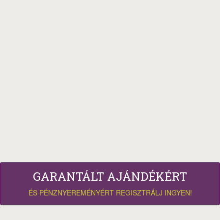
GARANTÁLT AJÁNDÉKÉRT
ÉS PÉNZNYEREMÉNYÉRT REGISZTRÁLJ INGYEN!