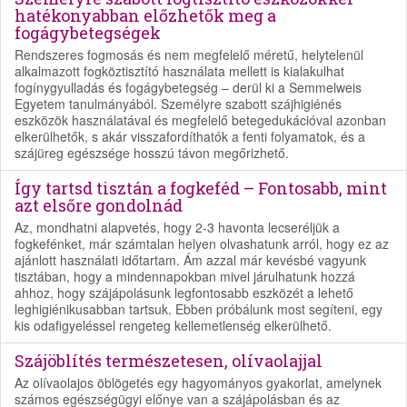
hatékonyabban előzhetők meg a
fogágybetegségek
Rendszeres fogmosás és nem megfelelő méretű, helytelenül
alkalmazott fogköztisztító használata mellett is kialakulhat
fogínygyulladás és fogágybetegség – derül ki a Semmelweis
Egyetem tanulmányából. Személyre szabott szájhigiénés
eszközök használatával és megfelelő betegedukációval azonban
elkerülhetők, s akár visszafordíthatók a fenti folyamatok, és a
szájüreg egészsége hosszú távon megőrizhető.
Így tartsd tisztán a fogkeféd – Fontosabb, mint
azt elsőre gondolnád
Az, mondhatni alapvetés, hogy 2-3 havonta lecseréljük a
fogkefénket, már számtalan helyen olvashatunk arról, hogy ez az
ajánlott használati időtartam. Ám azzal már kevésbé vagyunk
tisztában, hogy a mindennapokban mivel járulhatunk hozzá
ahhoz, hogy szájápolásunk legfontosabb eszközét a lehető
leghigiénikusabban tartsuk. Ebben próbálunk most segíteni, egy
kis odafigyeléssel rengeteg kellemetlenség elkerülhető.
Szájöblítés természetesen, olívaolajjal
Az olívaolajos öblögetés egy hagyományos gyakorlat, amelynek
számos egészségügyi előnye van a szájápolásban és az