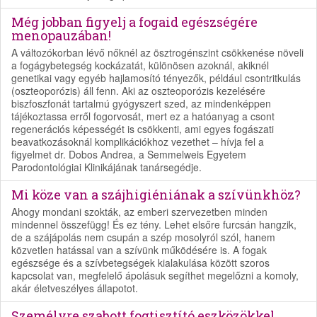
Még jobban figyelj a fogaid egészségére
menopauzában!
A változókorban lévő nőknél az ösztrogénszint csökkenése növeli
a fogágybetegség kockázatát, különösen azoknál, akiknél
genetikai vagy egyéb hajlamosító tényezők, például csontritkulás
(oszteoporózis) áll fenn. Aki az oszteoporózis kezelésére
biszfoszfonát tartalmú gyógyszert szed, az mindenképpen
tájékoztassa erről fogorvosát, mert ez a hatóanyag a csont
regenerációs képességét is csökkenti, ami egyes fogászati
beavatkozásoknál komplikációkhoz vezethet – hívja fel a
figyelmet dr. Dobos Andrea, a Semmelweis Egyetem
Parodontológiai Klinikájának tanársegédje.
Mi köze van a szájhigiéniának a szívünkhöz?
Ahogy mondani szokták, az emberi szervezetben minden
mindennel összefügg! És ez tény. Lehet elsőre furcsán hangzik,
de a szájápolás nem csupán a szép mosolyról szól, hanem
közvetlen hatással van a szívünk működésére is. A fogak
egészsége és a szívbetegségek kialakulása között szoros
kapcsolat van, megfelelő ápolásuk segíthet megelőzni a komoly,
akár életveszélyes állapotot.
Személyre szabott fogtisztító eszközökkel