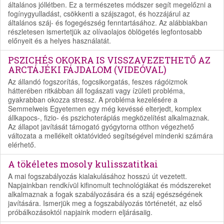
általános jóllétben. Ez a természetes módszer segít megelőzni a
fogínygyulladást, csökkenti a szájszagot, és hozzájárul az
általános száj- és fogegészség fenntartásához. Az alábbiakban
részletesen ismertetjük az olívaolajos öblögetés legfontosabb
előnyeit és a helyes használatát.
PSZICHÉS OKOKRA IS VISSZAVEZETHETŐ AZ
ARCTÁJÉKI FÁJDALOM (VIDEÓVAL)
Az állandó fogszorítás, fogcsikorgatás, feszes rágóizmok
hátterében ritkábban áll fogászati vagy ízületi probléma,
gyakrabban okozza stressz. A probléma kezelésére a
Semmelweis Egyetemen egy még kevéssé elterjedt, komplex
állkapocs-, fizio- és pszichoterápiás megközelítést alkalmaznak.
Az állapot javítását támogató gyógytorna otthon végezhető
változata a mellékelt oktatóvideó segítségével mindenki számára
elérhető.
A tökéletes mosoly kulisszatitkai
A mai fogszabályozás kialakulásához hosszú út vezetett.
Napjainkban rendkívül kifinomult technológiákat és módszereket
alkalmaznak a fogak szabályozására és a száj egészségének
javítására. Ismerjük meg a fogszabályozás történetét, az első
próbálkozásoktól napjaink modern eljárásaiig.