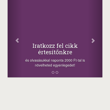
Facebook
Oszd meg cikkeinket
+1.000.000 Ft...
-nyeremény növelés jár a szerencsésnek
a sorsolás napján! A cikkek alján találsz
megosztási lehetőséget. Lájkolj is minket!