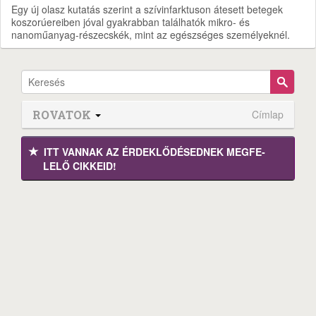
Egy új olasz kutatás szerint a szívinfarktuson átesett betegek
koszorúereiben jóval gyakrabban találhatók mikro- és
nanoműanyag-részecskék, mint az egészséges személyeknél.
ROVATOK
Címlap
ITT VANNAK AZ ÉRDEK­LŐDÉ­SEDNEK MEGFE­
LELŐ CIKKEID!