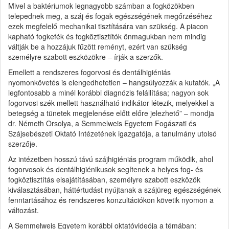
Mivel a baktériumok legnagyobb számban a fogközökben
telepednek meg, a száj és fogak egészségének megőrzéséhez
ezek megfelelő mechanikai tisztítására van szükség. A piacon
kapható fogkefék és fogköztisztítók önmagukban nem mindig
váltják be a hozzájuk fűzött reményt, ezért van szükség
személyre szabott eszközökre – írják a szerzők.
Emellett a rendszeres fogorvosi és dentálhigiéniás
nyomonkövetés is elengedhetetlen – hangsúlyozzák a kutatók. „A
legfontosabb a minél korábbi diagnózis felállítása; nagyon sok
fogorvosi szék mellett használható indikátor létezik, melyekkel a
betegség a tünetek megjelenése előtt előre jelezhető” – mondja
dr. Németh Orsolya, a Semmelweis Egyetem Fogászati és
Szájsebészeti Oktató Intézetének igazgatója, a tanulmány utolsó
szerzője.
Az intézetben hosszú távú szájhigiéniás program működik, ahol
fogorvosok és dentálhigiénikusok segítenek a helyes fog- és
fogköztisztítás elsajátításában, személyre szabott eszközök
kiválasztásában, háttértudást nyújtanak a szájüreg egészségének
fenntartásához és rendszeres konzultációkon követik nyomon a
változást.
A Semmelweis Egyetem korábbi oktatóvideója a témában: