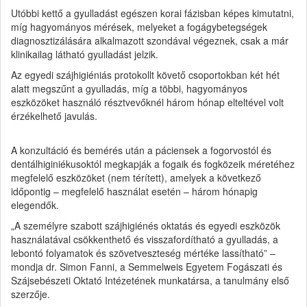
Utóbbi kettő a gyulladást egészen korai fázisban képes kimutatni,
míg hagyományos mérések, melyeket a fogágybetegségek
diagnosztizálására alkalmazott szondával végeznek, csak a már
klinikailag látható gyulladást jelzik.
Az egyedi szájhigiéniás protokollt követő csoportokban két hét
alatt megszűnt a gyulladás, míg a többi, hagyományos
eszközöket használó résztvevőknél három hónap elteltével volt
érzékelhető javulás.
A konzultáció és bemérés után a páciensek a fogorvostól és
dentálhiginiékusoktól megkapják a fogaik és fogközeik méretéhez
megfelelő eszközöket (nem térített), amelyek a következő
időpontig – megfelelő használat esetén – három hónapig
elegendők.
„A személyre szabott szájhigiénés oktatás és egyedi eszközök
használatával csökkenthető és visszafordítható a gyulladás, a
lebontó folyamatok és szövetveszteség mértéke lassítható” –
mondja dr. Simon Fanni, a Semmelweis Egyetem Fogászati és
Szájsebészeti Oktató Intézetének munkatársa, a tanulmány első
szerzője.