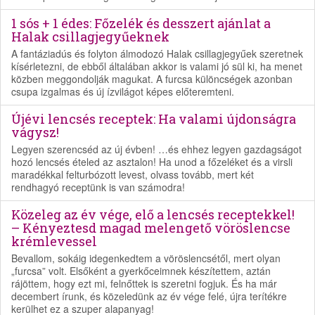
1 sós + 1 édes: Főzelék és desszert ajánlat a
Halak csillagjegyűeknek
A fantáziadús és folyton álmodozó Halak csillagjegyűek szeretnek
kísérletezni, de ebből általában akkor is valami jó sül ki, ha menet
közben meggondolják magukat. A furcsa különcségek azonban
csupa izgalmas és új ízvilágot képes előteremteni.
Újévi lencsés receptek: Ha valami újdonságra
vágysz!
Legyen szerencséd az új évben! …és ehhez legyen gazdagságot
hozó lencsés ételed az asztalon! Ha unod a főzeléket és a virsli
maradékkal felturbózott levest, olvass tovább, mert két
rendhagyó receptünk is van számodra!
Közeleg az év vége, elő a lencsés receptekkel!
– Kényeztesd magad melengető vöröslencse
krémlevessel
Bevallom, sokáig idegenkedtem a vöröslencsétől, mert olyan
„furcsa” volt. Elsőként a gyerkőceimnek készítettem, aztán
rájöttem, hogy ezt mi, felnőttek is szeretni fogjuk. És ha már
decembert írunk, és közeledünk az év vége felé, újra terítékre
kerülhet ez a szuper alapanyag!