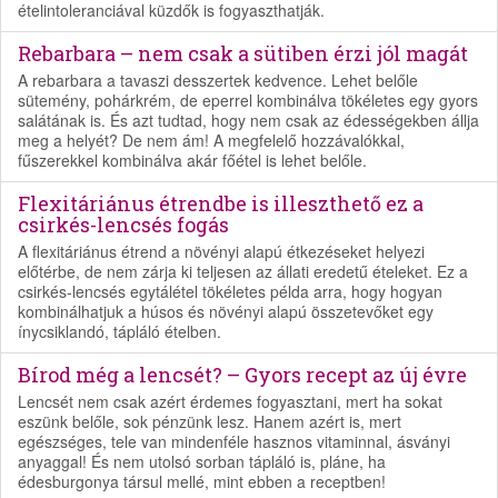
ételintoleranciával küzdők is fogyaszthatják.
Rebarbara – nem csak a sütiben érzi jól magát
A rebarbara a tavaszi desszertek kedvence. Lehet belőle
sütemény, pohárkrém, de eperrel kombinálva tökéletes egy gyors
salátának is. És azt tudtad, hogy nem csak az édességekben állja
meg a helyét? De nem ám! A megfelelő hozzávalókkal,
fűszerekkel kombinálva akár főétel is lehet belőle.
Flexitáriánus étrendbe is illeszthető ez a
csirkés-lencsés fogás
A flexitáriánus étrend a növényi alapú étkezéseket helyezi
előtérbe, de nem zárja ki teljesen az állati eredetű ételeket. Ez a
csirkés-lencsés egytálétel tökéletes példa arra, hogy hogyan
kombinálhatjuk a húsos és növényi alapú összetevőket egy
ínycsiklandó, tápláló ételben.
Bírod még a lencsét? – Gyors recept az új évre
Lencsét nem csak azért érdemes fogyasztani, mert ha sokat
eszünk belőle, sok pénzünk lesz. Hanem azért is, mert
egészséges, tele van mindenféle hasznos vitaminnal, ásványi
anyaggal! És nem utolsó sorban tápláló is, pláne, ha
édesburgonya társul mellé, mint ebben a receptben!