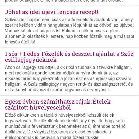
Jöhet az idei újévi lencsés recept!
Szilveszter napján nem csak az a felemelő feladatunk van, amely
szerint kellően vidám hangulatban lépjünk át az óévből az újévbe!
Vannak kötelezettségeink is! Például a nők ne csak a piros
alsóneműt készítsék ki estére, nap közben főzzék meg a másnapi
lencsés ételt is!
1 sós + 1 édes: Főzelék és desszert ajánlat a Szűz
csillagjegyűeknek
Azon csillagjegy szülöttjei, akik ritkán tudnak a szívükre hallgatni,
mert racionális gondolkodásmódjuk annyira domináns, az
étkezés terén is igyekeznek a józan ész és az egészség szavára
hallgatni. A Szűz csillagjegy nagyon rend- és tisztaságszerető, és
ezt a konyhaművészet szerén ugyancsak érvényesíti.
Egész évben számíthatsz rájuk: Ételek
szárított hüvelyesekből
Előző cikkünkben a tápláló hüvelyesekből készült ételek
fogyasztására ösztökéltünk mindenkit, így úgy illik, hogy kellő
munícióval is felvértezzünk benneteket az új étrendbe történő
átálláshoz. De vigyázz! Ezeknek az olcsó és sokoldalú
ételcsoportnak is megvan a maga főzési trükkje!