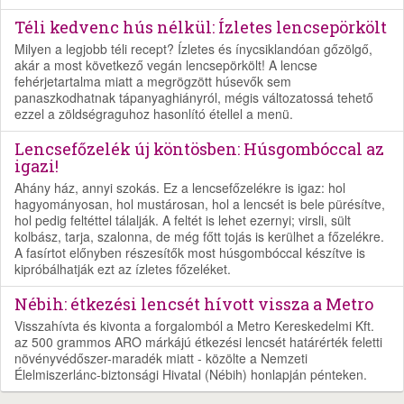
Téli kedvenc hús nélkül: Ízletes lencsepörkölt
Milyen a legjobb téli recept? Ízletes és ínycsiklandóan gőzölgő,
akár a most következő vegán lencsepörkölt! A lencse
fehérjetartalma miatt a megrögzött húsevők sem
panaszkodhatnak tápanyaghiányról, mégis változatossá tehető
ezzel a zöldségraguhoz hasonlító étellel a menü.
Lencsefőzelék új köntösben: Húsgombóccal az
igazi!
Ahány ház, annyi szokás. Ez a lencsefőzelékre is igaz: hol
hagyományosan, hol mustárosan, hol a lencsét is bele pürésítve,
hol pedig feltéttel tálalják. A feltét is lehet ezernyi; virsli, sült
kolbász, tarja, szalonna, de még főtt tojás is kerülhet a főzelékre.
A fasírtot előnyben részesítők most húsgombóccal készítve is
kipróbálhatják ezt az ízletes főzeléket.
Nébih: étkezési lencsét hívott vissza a Metro
Visszahívta és kivonta a forgalomból a Metro Kereskedelmi Kft.
az 500 grammos ARO márkájú étkezési lencsét határérték feletti
növényvédőszer-maradék miatt - közölte a Nemzeti
Élelmiszerlánc-biztonsági Hivatal (Nébih) honlapján pénteken.