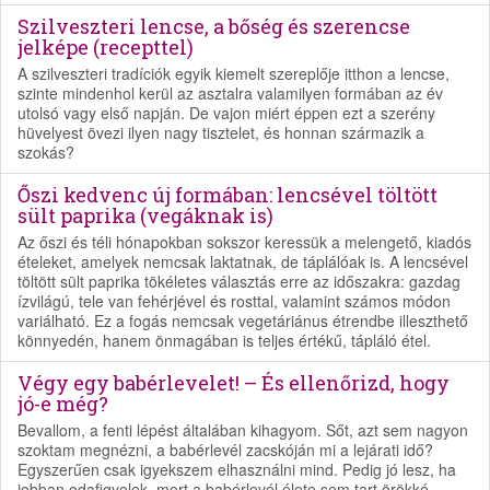
Szilveszteri lencse, a bőség és szerencse
jelképe (recepttel)
A szilveszteri tradíciók egyik kiemelt szereplője itthon a lencse,
szinte mindenhol kerül az asztalra valamilyen formában az év
utolsó vagy első napján. De vajon miért éppen ezt a szerény
hüvelyest övezi ilyen nagy tisztelet, és honnan származik a
szokás?
Őszi kedvenc új formában: lencsével töltött
sült paprika (vegáknak is)
Az őszi és téli hónapokban sokszor keressük a melengető, kiadós
ételeket, amelyek nemcsak laktatnak, de táplálóak is. A lencsével
töltött sült paprika tökéletes választás erre az időszakra: gazdag
ízvilágú, tele van fehérjével és rosttal, valamint számos módon
variálható. Ez a fogás nemcsak vegetáriánus étrendbe illeszthető
könnyedén, hanem önmagában is teljes értékű, tápláló étel.
Végy egy babérlevelet! – És ellenőrizd, hogy
jó-e még?
Bevallom, a fenti lépést általában kihagyom. Sőt, azt sem nagyon
szoktam megnézni, a babérlevél zacskóján mi a lejárati idő?
Egyszerűen csak igyekszem elhasználni mind. Pedig jó lesz, ha
jobban odafigyelek, mert a babérlevél élete sem tart örökké.