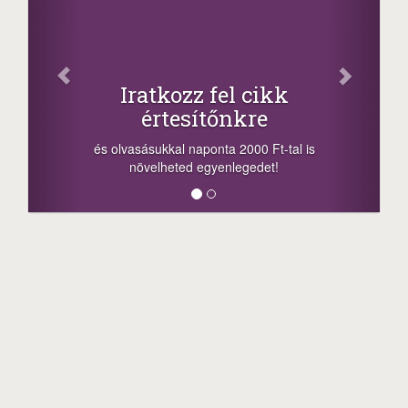
Osz
Iratkozz fel cikk
értesítőnkre
-nyeremény
a sorsolás 
és olvasásukkal naponta 2000 Ft-tal is
megosztási 
növelheted egyenlegedet!