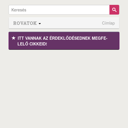
ROVATOK
Címlap
ITT VANNAK AZ ÉRDEK­LŐDÉ­SEDNEK MEGFE­
LELŐ CIKKEID!