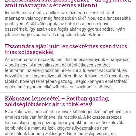
amit másnapra is érdemes eltenni
Ismerős az az érzés, amikor az előző nap elkészített étel
másnapra valahogy még finomabbá válik? Nos, ez a lencsesaláta
pont ilyen. A sült zöldségek, az öntet és a lencse idővel
összeérnek, így aztán ez a fogás akár egy gyors ebédre, nyári
piknikre vagy uzsonnára is megfelelő táplálék lehet.
Uzsonnára ajánljuk: lencsekrémes szendvics
friss zöldségekkel
Az uzsonna az a napszak, amit hajlamosak vagyunk elhanyagolni
– pedig egy jól megválasztott délutáni étkezés segíthet
fenntartani az energiaszintet, elkerülni a túlevést vacsoránál, és
hozzájárul a kiegyensúlyozott étrendhez. A következő recept egy
tápláló, növényi fehérjében gazdag, mégis könnyen emészthető
opció, amit gyorsan elkészíthetsz és szállítani is könnyű.
Kókuszos lencseétel – Rostban gazdag,
zöldségfóbiásoknak is tökéletes!
Ez a kókuszos lencseétel nemcsak különleges ízélményt nyújt, de
emellett tele van fehérjével és rostokkal. A kókuszos szószos
lencse alapú fogás gazdag tápanyagokban, de az összetevők
kombinációja miatt az ízek kiegyensúlyozottak és nem
dominálnak benne a zöldségek. Nem mellesleg vegán, és