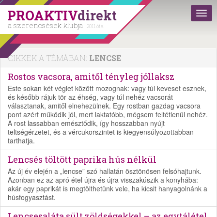
PROAKTIV
direkt
a szerencsések klubja
| 2011 óta
CIKKEK A TÉMÁBAN:
LENCSE
Rostos vacsora, amitől tényleg jóllaksz
Este sokan két véglet között mozognak: vagy túl keveset esznek,
és később rájuk tör az éhség, vagy túl nehéz vacsorát
választanak, amitől elnehezülnek. Egy rostban gazdag vacsora
pont azért működik jól, mert laktatóbb, mégsem feltétlenül nehéz.
A rost lassabban emésztődik, így hosszabban nyújt
teltségérzetet, és a vércukorszintet is kiegyensúlyozottabban
tarthatja.
Lencsés töltött paprika hús nélkül
Az új év elején a „lencse” szó hallatán ösztönösen felsóhajtunk.
Azonban ez az apró étel újra és újra visszakúszik a konyhába:
akár egy paprikát is megtölthetünk vele, ha kicsit hanyagolnánk a
húsfogyasztást.
Lencsesaláta sült zöldségekkel – az egytálétel,