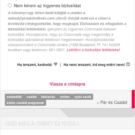
Nem kérem az ingyenes biztosítást
A kötvényt egy héten belül küldjük e-mailen a
neked@proaktivdirekt.com címről. Kérjük tedd ezt a címet a
leveleződ címjegyzékébe, hogy megkapd. Elolvastam és elfogadom a
, igénylem az ingyenes Colonnade baleset-
biztosítási feltételeket
biztosítást. Hozzájárulok, hogy az Colonnade vagy megbízottja a
biztosítási ajánlataival telefonon megkeressen. Hozzájárulásodat
visszavonhatod a Colonnade címére (1388 Budapest, Pf. 14.) küldött
levélben vagy telefonon: 801-0801.
Letöltöm a biztosítási feltételeket.
|
Ha tetszett, kedveld:
Ha nem tetszett, írd meg miért nem!
Vissza a címlapra
szabadidő
család
háztartás
otthon
nyári esték
» Pár és Család
közös családi programok
OSZD MEG A CIKKET ÉS NYERJ...