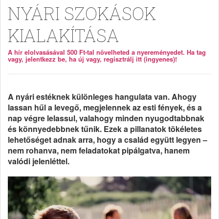
NYÁRI SZOKÁSOK
KIALAKÍTÁSA
A hír elolvasásával 500 Ft-tal növelheted a nyereményedet. Ha tag
vagy, jelentkezz be, ha új vagy, regisztrálj itt (ingyenes)!
A nyári estéknek különleges hangulata van. Ahogy
lassan hűl a levegő, megjelennek az esti fények, és a
nap végre lelassul, valahogy minden nyugodtabbnak
és könnyedebbnek tűnik. Ezek a pillanatok tökéletes
lehetőséget adnak arra, hogy a család együtt legyen –
nem rohanva, nem feladatokat pipálgatva, hanem
valódi jelenléttel.