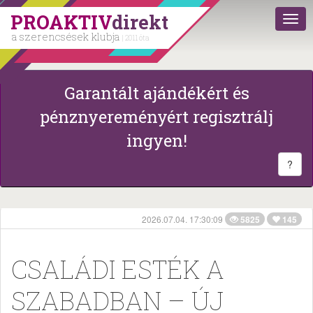
PROAKTIV
direkt
a szerencsések klubja
| 2011 óta
Garantált ajándékért és
pénznyereményért regisztrálj
ingyen!
?
2026.07.04. 17:30:09
5825
145
CSALÁDI ESTÉK A
SZABADBAN – ÚJ