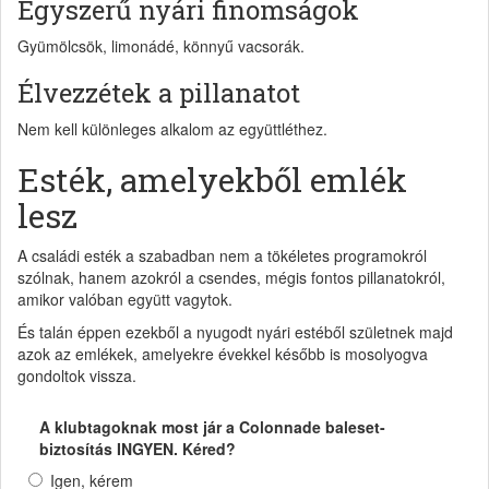
Egyszerű nyári finomságok
Gyümölcsök, limonádé, könnyű vacsorák.
Élvezzétek a pillanatot
Nem kell különleges alkalom az együttléthez.
Esték, amelyekből emlék
lesz
A családi esték a szabadban nem a tökéletes programokról
szólnak, hanem azokról a csendes, mégis fontos pillanatokról,
amikor valóban együtt vagytok.
És talán éppen ezekből a nyugodt nyári estéből születnek majd
azok az emlékek, amelyekre évekkel később is mosolyogva
gondoltok vissza.
A klubtagoknak most jár a Colonnade baleset-
biztosítás INGYEN. Kéred?
Igen, kérem