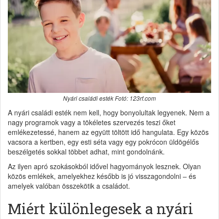
Nyári családi esték Fotó: 123rf.com
A nyári családi esték nem kell, hogy bonyolultak legyenek. Nem a
nagy programok vagy a tökéletes szervezés teszi őket
emlékezetessé, hanem az együtt töltött idő hangulata. Egy közös
vacsora a kertben, egy esti séta vagy egy pokrócon üldögélős
beszélgetés sokkal többet adhat, mint gondolnánk.
Az ilyen apró szokásokból idővel hagyományok lesznek. Olyan
közös emlékek, amelyekhez később is jó visszagondolni – és
amelyek valóban összekötik a családot.
Miért különlegesek a nyári