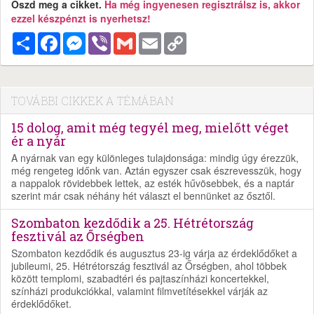
Oszd meg a cikket.
Ha még ingyenesen regisztrálsz is, akkor
ezzel készpénzt is nyerhetsz!
Megosztás
Facebook
Messenger
Viber
Gmail
Email
Copy
Link
TOVÁBBI CIKKEK A TÉMÁBAN
15 dolog, amit még tegyél meg, mielőtt véget
ér a nyár
A nyárnak van egy különleges tulajdonsága: mindig úgy érezzük,
még rengeteg időnk van. Aztán egyszer csak észrevesszük, hogy
a nappalok rövidebbek lettek, az esték hűvösebbek, és a naptár
szerint már csak néhány hét választ el bennünket az ősztől.
Szombaton kezdődik a 25. Hétrétország
fesztivál az Őrségben
Szombaton kezdődik és augusztus 23-ig várja az érdeklődőket a
jubileumi, 25. Hétrétország fesztivál az Őrségben, ahol többek
között templomi, szabadtéri és pajtaszínházi koncertekkel,
színházi produkciókkal, valamint filmvetítésekkel várják az
érdeklődőket.