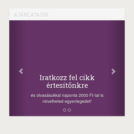
AJÁNLATAINK
Facebook
Oszd meg cikkeinket
+1.000.000 Ft...
-nyeremény növelés jár a szerencsésnek
a sorsolás napján! A cikkek alján találsz
megosztási lehetőséget. Lájkolj is minket!