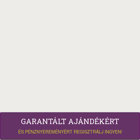
GARANTÁLT AJÁNDÉKÉRT
ÉS PÉNZNYEREMÉNYÉRT REGISZTRÁLJ INGYEN!