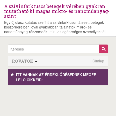
A szívinfarktusos betegek vérében gyakran
mutatható ki magas mikro- és nanoműanyag-
szint
Egy új olasz kutatás szerint a szívinfarktuson átesett betegek
koszorúereiben jóval gyakrabban találhatók mikro- és
nanoműanyag-részecskék, mint az egészséges személyeknél.
ROVATOK
Címlap
ITT VANNAK AZ ÉRDEK­LŐDÉ­SEDNEK MEGFE­
LELŐ CIKKEID!