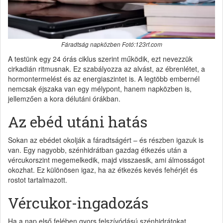
Fáradtság napközben Fotó:123rf.com
A testünk egy 24 órás ciklus szerint működik, ezt nevezzük
cirkadián ritmusnak. Ez szabályozza az alvást, az ébrenlétet, a
hormontermelést és az energiaszintet is. A legtöbb embernél
nemcsak éjszaka van egy mélypont, hanem napközben is,
jellemzően a kora délutáni órákban.
Az ebéd utáni hatás
Sokan az ebédet okolják a fáradtságért – és részben igazuk is
van. Egy nagyobb, szénhidrátban gazdag étkezés után a
vércukorszint megemelkedik, majd visszaesik, ami álmosságot
okozhat. Ez különösen igaz, ha az étkezés kevés fehérjét és
rostot tartalmazott.
Vércukor-ingadozás
Ha a nap első felében gyors felszívódású szénhidrátokat