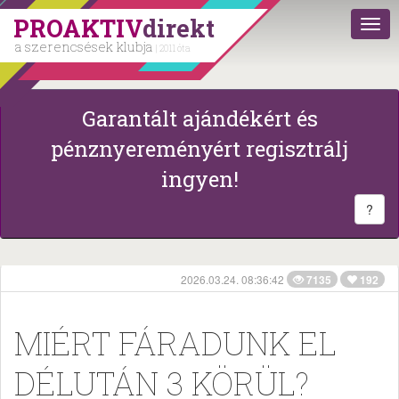
PROAKTIV
direkt
a szerencsések klubja
| 2011 óta
Garantált ajándékért és
pénznyereményért regisztrálj
ingyen!
?
2026.03.24. 08:36:42
7135
192
MIÉRT FÁRADUNK EL
DÉLUTÁN 3 KÖRÜL?