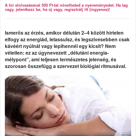
A hír elolvasásával 500 Ft-tal növelheted a nyereményedet. Ha tag
vagy, jelentkezz be, ha új vagy, regisztrálj itt (ingyenes)!
Ismerős az érzés, amikor délután 2–4 között hirtelen
elfogy az energiád, lelassulsz, és legszívesebben csak
kávéért nyúlnál vagy lepihennél egy kicsit? Nem
véletlen: ez az úgynevezett „délutáni energia-
mélypont”, ami teljesen természetes jelenség, és
szorosan összefügg a szervezet biológiai ritmusával.