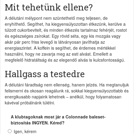
Mit tehetünk ellene?
A délutáni mélypont nem szüntethető meg teljesen, de
enyhíthető. Segíthet, ha kiegyensúlyozottan étkezünk, kerülve a
túlzott cukorbevitelt, és minden étkezés tartalmaz fehérjét, rostot
és egészséges zsírokat. Egy rövid séta, egy kis mozgás vagy
akár pár perc friss levegő is látványosan javíthatja az
energiaszintet. A koffein is segíthet, de érdemes mértékkel
használni, hogy ne zavarja meg az esti alvást. Emellett a
megfelelő hidratáltság és az elegendő alvás is kulcsfontosságú.
Hallgass a testedre
A délutáni fáradtság nem ellenség, hanem jelzés. Ha megtanuljuk
felismerni és okosan reagálunk rá, sokkal kiegyensúlyozottabb és
energikusabb napjaink lehetnek – anélkül, hogy folyamatosan
kávéval próbálnánk túlélni.
A klubtagoknak most jár a Colonnade baleset-
biztosítás INGYEN. Kéred?
Igen, kérem