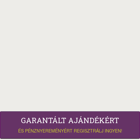
GARANTÁLT AJÁNDÉKÉRT
ÉS PÉNZNYEREMÉNYÉRT REGISZTRÁLJ INGYEN!