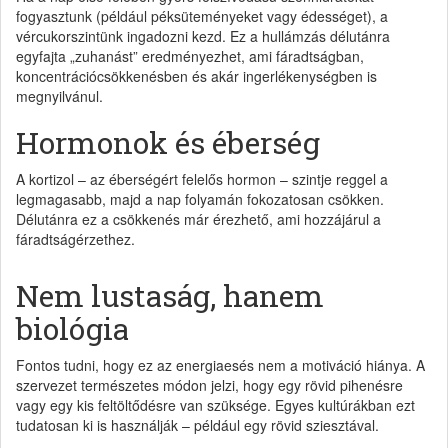
fogyasztunk (például péksüteményeket vagy édességet), a
vércukorszintünk ingadozni kezd. Ez a hullámzás délutánra
egyfajta „zuhanást” eredményezhet, ami fáradtságban,
koncentrációcsökkenésben és akár ingerlékenységben is
megnyilvánul.
Hormonok és éberség
A kortizol – az éberségért felelős hormon – szintje reggel a
legmagasabb, majd a nap folyamán fokozatosan csökken.
Délutánra ez a csökkenés már érezhető, ami hozzájárul a
fáradtságérzethez.
Nem lustaság, hanem
biológia
Fontos tudni, hogy ez az energiaesés nem a motiváció hiánya. A
szervezet természetes módon jelzi, hogy egy rövid pihenésre
vagy egy kis feltöltődésre van szüksége. Egyes kultúrákban ezt
tudatosan ki is használják – például egy rövid sziesztával.