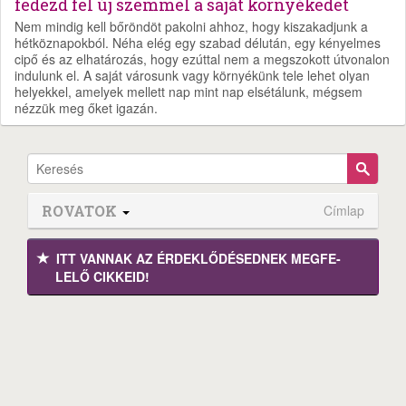
fedezd fel új szemmel a saját környékedet
Nem mindig kell bőröndöt pakolni ahhoz, hogy kiszakadjunk a
hétköznapokból. Néha elég egy szabad délután, egy kényelmes
cipő és az elhatározás, hogy ezúttal nem a megszokott útvonalon
indulunk el. A saját városunk vagy környékünk tele lehet olyan
helyekkel, amelyek mellett nap mint nap elsétálunk, mégsem
nézzük meg őket igazán.
ROVATOK
Címlap
ITT VANNAK AZ ÉRDEK­LŐDÉ­SEDNEK MEGFE­
LELŐ CIKKEID!