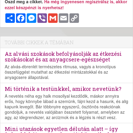
Oszd meg a cikket.
Ha még ingyenesen regisztrálsz is, akkor
ezzel készpénzt is nyerhetsz!
Megosztás
Facebook
Messenger
Viber
Gmail
Email
Copy
Link
TOVÁBBI CIKKEK A TÉMÁBAN
Az alvási szokások befolyásolják az étkezési
szokásokat és az anyagcsere-egészséget
Az alvás-ébrenlét természetes ritmusa, vagyis a kronotípus
összefüggést mutathat az étkezési mintázatokkal és az
anyagcsere állapotával.
Mi történik a testünkkel, amikor nevetünk?
A nevetés néha egy halk mosollyal kezdődik, máskor annyira
erős, hogy könnybe lábad a szemünk, fájni kezd a hasunk, és alig
kapunk levegőt. Bár többnyire egyszerű, ösztönös reakciónak
gondoljuk, a nevetés valójában összetett folyamat, amelyben az
agy, az idegrendszer, az arcizmok és a légzés is részt vesz.
Mini utazások egyetlen délután alatt – így