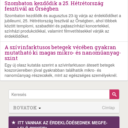
Szombaton kezdődik a 25. Hétrétország
fesztivál az Őrségben
Szombaton kezdődik és augusztus 23-ig várja az érdeklődőket a
jubileumi, 25. Hétrétország fesztivál az Őrségben, ahol többek
között templomi, szabadtéri és pajtaszínházi koncertekkel,
színházi produkciókkal, valamint filmvetítésekkel várják az
érdeklődőket.
A szívinfarktusos betegek vérében gyakran
mutatható ki magas mikro- és nanoműanyag-
szint
Egy új olasz kutatás szerint a szívinfarktuson átesett betegek
koszorúereiben jóval gyakrabban találhatók mikro- és
nanoműanyag-részecskék, mint az egészséges személyeknél.
ROVATOK
Címlap
ITT VANNAK AZ ÉRDEK­LŐDÉ­SEDNEK MEGFE­