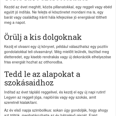
Kezdd az évet meghitt, közös pillanatokkal, egy reggeli vagy ebéd
együtt jó indítás. Ne felejts el köszönetet mondani ma is, egy
barát vagy családtag iránti hála kifejezése jó energiával töltheti
meg a napot.
Örülj a kis dolgoknak
Kezdj el olvasni egy új könyvet, például választhatsz egy pozitív
gondolatokkal teli olvasmányt. Még mielőtt leülnék, tisztítsd meg
életteredet, egy kisebb rendrakás vagy új dekorációk elhelyezése
friss energiát hozhat az otthonodba.
Tedd le az alapokat a
szokásaidhoz
Indítsd az évet tápláló reggelivel, és kezdj el egy új napi rutint!
Legyen az reggeli jóga, naplóírás vagy egy szokás, amit
szeretnél kialakítani.
Az év első napja szimbolikus: sokan úgy gondolják, hogy ahogy
azt töltjük, meghatározhatja az év hátralévő részét. Ezért