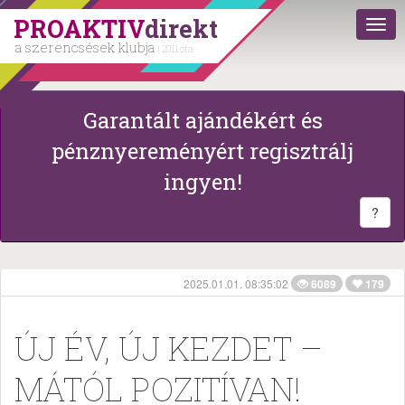
PROAKTIV
direkt
a szerencsések klubja
| 2011 óta
Garantált ajándékért és
pénznyereményért regisztrálj
ingyen!
?
2025.01.01. 08:35:02
6089
179
ÚJ ÉV, ÚJ KEZDET –
MÁTÓL POZITÍVAN!