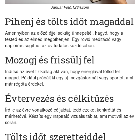
Január Fotó:123rf.com
Pihenj és tölts időt magaddal
Amennyiben az előző éjjel sokáig ünnepeltél, hagyd, hogy a
tested és az elméd megpihenjen. Egy rövid meditáció vagy
naplóírás segíthet az év tudatos kezdésében.
Mozogj és frissülj fel
Indítsd az évet fizikailag aktívan, hogy energiával töltsd fel
magad. Például próbálj ki egy új mozgásformát vagy sportot, ami
már régóta érdekel.
Évtervezés és célkitűzés
Írd le az évre vonatkozó céljaidat, tedd ezeket konkréttá és
mérhetővé. Készíts egy inspiráló vizuális táblát, ami motivál az év
során.
Tölts időt szeretteiddel