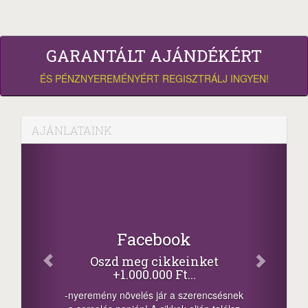
GARANTÁLT AJÁNDÉKÉRT
ÉS PÉNZNYEREMÉNYÉRT REGISZTRÁLJ INGYEN!
AJÁNLATAINK
Facebook
Oszd meg cikkeinket
+1.000.000 Ft...
-nyeremény növelés jár a szerencsésnek