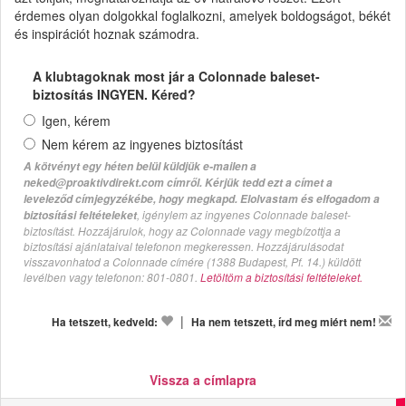
érdemes olyan dolgokkal foglalkozni, amelyek boldogságot, békét
és inspirációt hoznak számodra.
A klubtagoknak most jár a Colonnade baleset-
biztosítás INGYEN. Kéred?
Igen, kérem
Nem kérem az ingyenes biztosítást
A kötvényt egy héten belül küldjük e-mailen a
neked@proaktivdirekt.com címről. Kérjük tedd ezt a címet a
leveleződ címjegyzékébe, hogy megkapd. Elolvastam és elfogadom a
, igénylem az ingyenes Colonnade baleset-
biztosítási feltételeket
biztosítást. Hozzájárulok, hogy az Colonnade vagy megbízottja a
biztosítási ajánlataival telefonon megkeressen. Hozzájárulásodat
visszavonhatod a Colonnade címére (1388 Budapest, Pf. 14.) küldött
levélben vagy telefonon: 801-0801.
Letöltöm a biztosítási feltételeket.
|
Ha tetszett, kedveld:
Ha nem tetszett, írd meg miért nem!
Vissza a címlapra