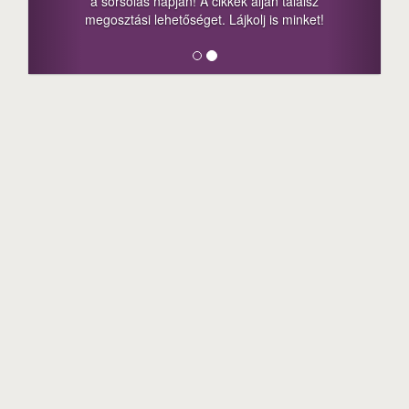
a sorsolás napján! A cikkek alján találsz
megosztási lehetőséget. Lájkolj is minket!