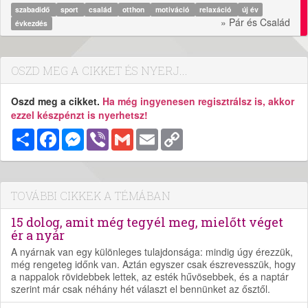
szabadidő
sport
család
otthon
motiváció
relaxáció
új év
» Pár és Család
évkezdés
OSZD MEG A CIKKET ÉS NYERJ...
Oszd meg a cikket.
Ha még ingyenesen regisztrálsz is, akkor
ezzel készpénzt is nyerhetsz!
Megosztás
Facebook
Messenger
Viber
Gmail
Email
Copy
Link
TOVÁBBI CIKKEK A TÉMÁBAN
15 dolog, amit még tegyél meg, mielőtt véget
ér a nyár
A nyárnak van egy különleges tulajdonsága: mindig úgy érezzük,
még rengeteg időnk van. Aztán egyszer csak észrevesszük, hogy
a nappalok rövidebbek lettek, az esték hűvösebbek, és a naptár
szerint már csak néhány hét választ el bennünket az ősztől.