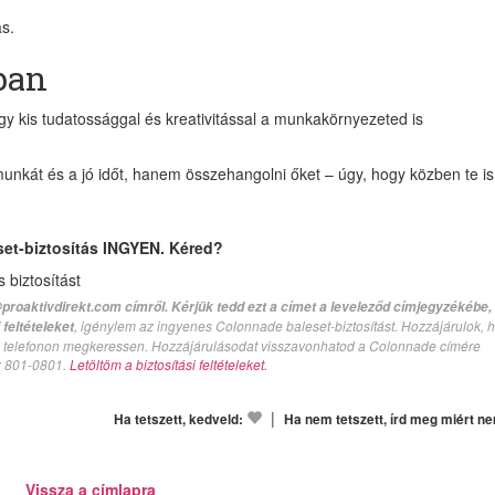
ás.
ban
y kis tudatossággal és kreativitással a munkakörnyezeted is
munkát és a jó időt, hanem összehangolni őket – úgy, hogy közben te is
set-biztosítás INGYEN. Kéred?
biztosítást
proaktivdirekt.com címről. Kérjük tedd ezt a címet a leveleződ címjegyzékébe,
, igénylem az ingyenes Colonnade baleset-biztosítást. Hozzájárulok, 
feltételeket
val telefonon megkeressen. Hozzájárulásodat visszavonhatod a Colonnade címére
n: 801-0801.
Letöltöm a biztosítási feltételeket.
|
Ha tetszett, kedveld:
Ha nem tetszett, írd meg miért n
Vissza a címlapra