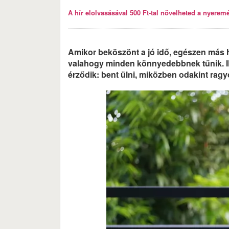
A hír elolvasásával 500 Ft-tal növelheted a nyeremén
Amikor beköszönt a jó idő, egészen más h
valahogy minden könnyedebbnek tűnik. I
érződik: bent ülni, miközben odakint rag