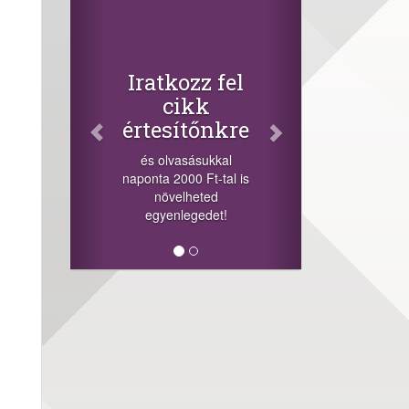
Facebook
Oszd meg
cikkeinket
+1.000.000 Ft...
z fel
-nyeremény növelés jár
k
a szerencsésnek a
őnkre
sorsolás napján! A
cikkek alján találsz
ukkal
megosztási
Ft-tal is
lehetőséget. Lájkolj is
ted
minket!
edet!