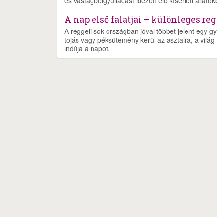
és vastagbélgyulladást idézett elő kísérleti állatok
A nap első falatjai – különleges re
A reggeli sok országban jóval többet jelent egy gy
tojás vagy péksütemény kerül az asztalra, a világ 
indítja a napot.