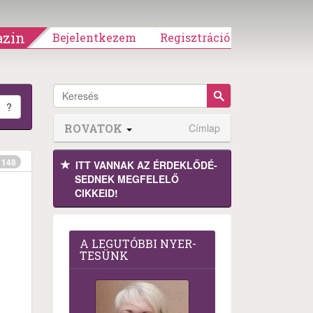
zin
Bejelentkezem
Regisztráció
?
ROVATOK
Címlap
148
ITT VANNAK AZ ÉRDEK­LŐDÉ­
SEDNEK MEGFE­LELŐ
CIKKEID!
A LEG­U­TÓB­BI NYER­
TE­SÜNK