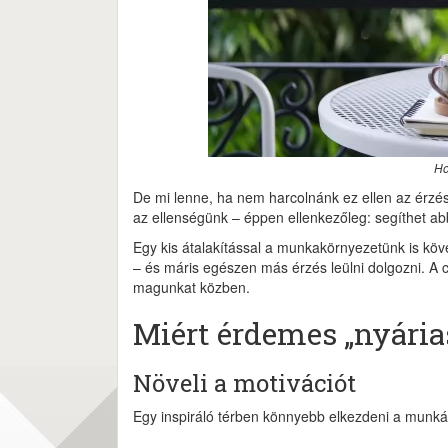
Ho
De mi lenne, ha nem harcolnánk ez ellen az érz
az ellenségünk – éppen ellenkezőleg: segíthet a
Egy kis átalakítással a munkakörnyezetünk is köv
– és máris egészen más érzés leülni dolgozni. 
magunkat közben.
Miért érdemes „nyárias
Növeli a motivációt
Egy inspiráló térben könnyebb elkezdeni a munká