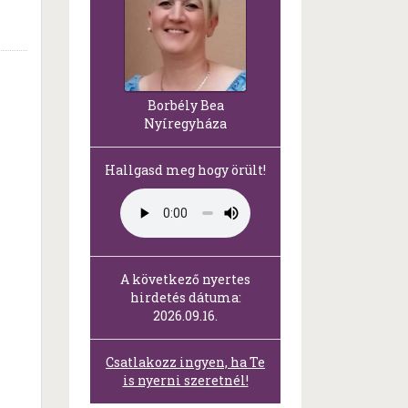
Borbély Bea
Nyíregyháza
Hallgasd meg hogy örült!
A következő nyertes
hirdetés dátuma:
2026.09.16.
Csatlakozz ingyen, ha Te
is nyerni szeretnél!