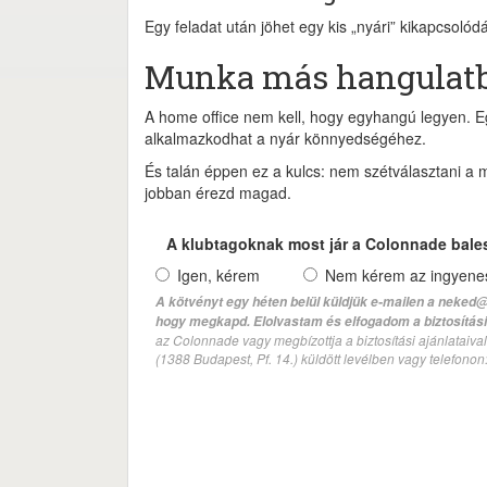
Egy feladat után jöhet egy kis „nyári” kikapcsolód
Munka más hangulat
A home office nem kell, hogy egyhangú legyen. Eg
alkalmazkodhat a nyár könnyedségéhez.
És talán éppen ez a kulcs: nem szétválasztani a 
jobban érezd magad.
A klubtagoknak most jár a Colonnade bale
Igen, kérem
Nem kérem az ingyenes 
A kötvényt egy héten belül küldjük e-mailen a neked@
hogy megkapd. Elolvastam és elfogadom a biztosítási 
az Colonnade vagy megbízottja a biztosítási ajánlatai
(1388 Budapest, Pf. 14.) küldött levélben vagy telefono