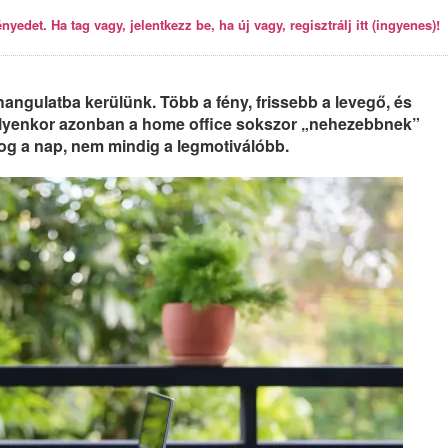
yedet. Ha tag vagy, jelentkezz be, ha új vagy, regisztrálj itt (ingyenes)!
angulatba kerülünk. Több a fény, frissebb a levegő, és
lyenkor azonban a home office sokszor „nehezebbnek”
yog a nap, nem mindig a legmotiválóbb.