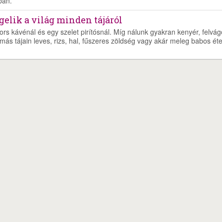
ban.
ggelik a világ minden tájáról
ors kávénál és egy szelet pirítósnál. Míg nálunk gyakran kenyér, felvágo
más tájain leves, rizs, hal, fűszeres zöldség vagy akár meleg babos éte