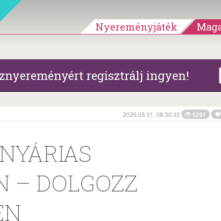
Nyereményjáték
Maga
znyereményért regisztrálj ingyen!
2026.05.31. 08:30:32
5291
 NYÁRIAS
 – DOLGOZZ
EN