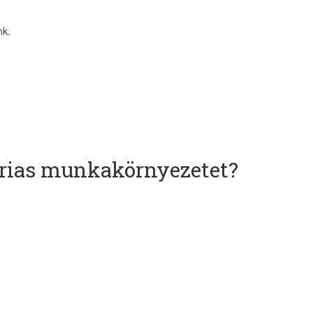
nk.
árias munkakörnyezetet?