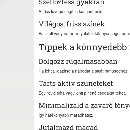
Szellőztess gyakran
A friss levegő segíti a koncentrációt.
Világos, friss színek
Pasztell vagy natúr árnyalatok könnyedséget adn
Tippek a könnyedeb
Dolgozz rugalmasabban
Ha lehet, igazítsd a napodat a saját ritmusodhoz.
Tarts aktív szüneteket
Egy rövid séta vagy kinti pihenő csodákat tehet.
Minimalizáld a zavaró tény
Így hatékonyabb maradhatsz.
Jutalmazd magad