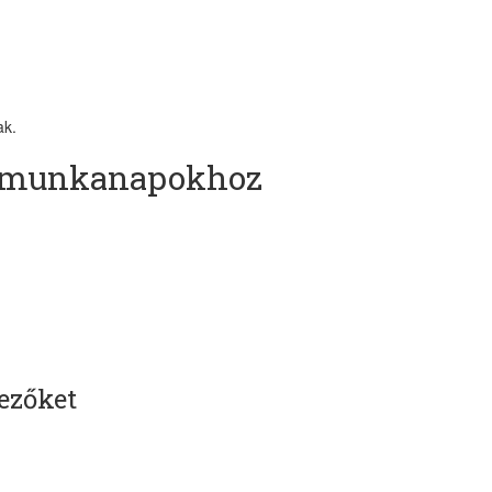
Iratkoz
cik
ak.
értesít
b munkanapokhoz
és olvasás
naponta 2000 
növelhe
egyenleg
ezőket