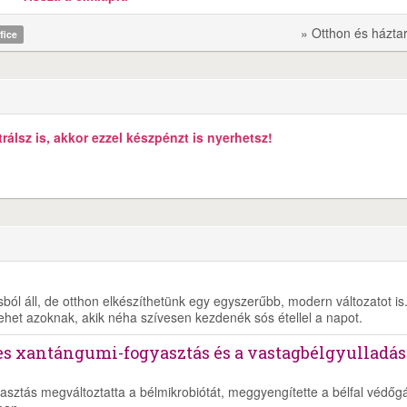
» Otthon és házta
fice
álsz is, akkor ezzel készpénzt is nyerhetsz!
ól áll, de otthon elkészíthetünk egy egyszerűbb, modern változatot is
lehet azoknak, akik néha szívesen kezdenék sós étellel a napot.
es xantángumi-fogyasztás és a vastagbélgyulladás
asztás megváltoztatta a bélmikrobiótát, meggyengítette a bélfal védőgá