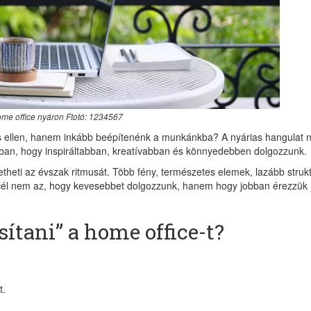
me office nyáron Ftotó: 1234567
és ellen, hanem inkább beépítenénk a munkánkba? A nyárias hangulat
bban, hogy inspiráltabban, kreatívabban és könnyedebben dolgozzunk.
etheti az évszak ritmusát. Több fény, természetes elemek, lazább struk
A cél nem az, hogy kevesebbet dolgozzunk, hanem hogy jobban érezzük
ítani” a home office-t?
t.