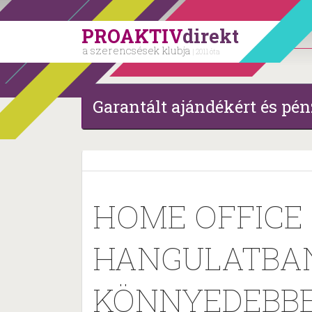
PROAKTIV
direkt
a szerencsések klubja
| 2011 óta
Garantált ajándékért és pén
HOME OFFICE
HANGULATBAN
KÖNNYEDEBB