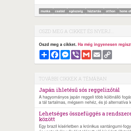
munka
család
egészség
háztartás
otthon
home of
OSZD MEG A CIKKET ÉS NYERJ...
Oszd meg a cikket.
Ha még ingyenesen regisztr
Megosztás
Facebook
Messenger
Viber
Gmail
Email
Copy
Link
TOVÁBBI CIKKEK A TÉMÁBAN
Japán ihletésű sós reggelizőtál
A hagyományos japán reggeli több különálló fogásb
a tál tartalmas, mégsem nehéz, és jó alternatíva 
Lehetséges összefüggés a rendszer
között
Egy brazil kísérletben a krónikus xantángumi-fogy