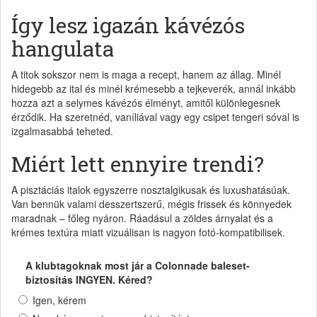
Így lesz igazán kávézós
hangulata
A titok sokszor nem is maga a recept, hanem az állag. Minél
hidegebb az ital és minél krémesebb a tejkeverék, annál inkább
hozza azt a selymes kávézós élményt, amitől különlegesnek
érződik. Ha szeretnéd, vaníliával vagy egy csipet tengeri sóval is
izgalmasabbá teheted.
Miért lett ennyire trendi?
A pisztáciás italok egyszerre nosztalgikusak és luxushatásúak.
Van bennük valami desszertszerű, mégis frissek és könnyedek
maradnak – főleg nyáron. Ráadásul a zöldes árnyalat és a
krémes textúra miatt vizuálisan is nagyon fotó-kompatibilisek.
A klubtagoknak most jár a Colonnade baleset-
biztosítás INGYEN. Kéred?
Igen, kérem