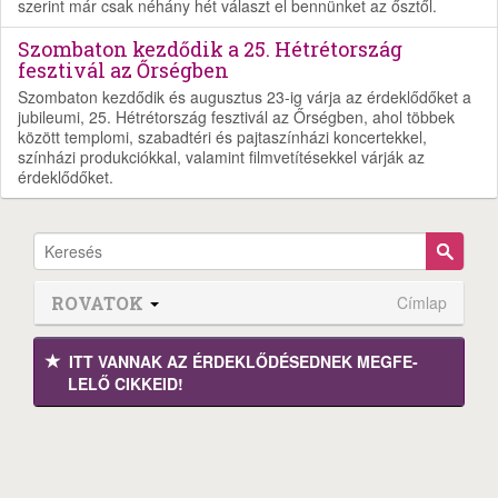
szerint már csak néhány hét választ el bennünket az ősztől.
Szombaton kezdődik a 25. Hétrétország
fesztivál az Őrségben
Szombaton kezdődik és augusztus 23-ig várja az érdeklődőket a
jubileumi, 25. Hétrétország fesztivál az Őrségben, ahol többek
között templomi, szabadtéri és pajtaszínházi koncertekkel,
színházi produkciókkal, valamint filmvetítésekkel várják az
érdeklődőket.
ROVATOK
Címlap
ITT VANNAK AZ ÉRDEK­LŐDÉ­SEDNEK MEGFE­
LELŐ CIKKEID!