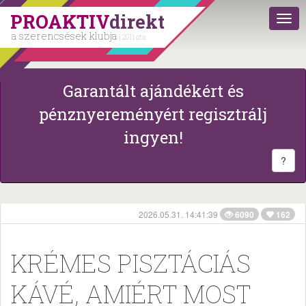
PROAKTIV
direkt
a szerencsések klubja
| 2011 óta
Garantált ajándékért és
pénznyereményért regisztrálj
ingyen!
?
2026.05.31. 14:41:39
6090
162
KRÉMES PISZTÁCIÁS
KÁVÉ, AMIÉRT MOST