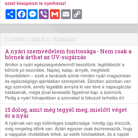
ezzel készpénzt is nyerhetsz!
Megosztás
Facebook
Messenger
Viber
Gmail
Email
Copy
Link
TOVÁBBI CIKKEK A TÉMÁBAN
A nyári szemvédelem fontossága - Nem csak a
bőrnek árthat az UV-sugárzás
Amikor a nyári egészségvédelemről beszélünk, legtöbbször a
bőrünk jut eszünkbe. Naptej, kalap, árnyék, megfelelő
fényvédelem – ezek a tanácsok szinte minden nyári magazinban
és egészségügyi ajánlásban szerepelnek. Eközben azonban van
egy szervünk, amely legalább annyira ki van téve a napsugárzás
hatásainak, mégis jóval kevesebb figyelmet kap: a szemünk.
Pedig a nyári hónapokban a szemeket is fokozott terhelés éri.
15 dolog, amit még tegyél meg, mielőtt véget
ér a nyár
A nyárnak van egy különleges tulajdonsága: mindig úgy érezzük,
még rengeteg időnk van. Aztán egyszer csak észrevesszük, hogy
a nappalok rövidebbek lettek, az esték hűvösebbek, és a naptár