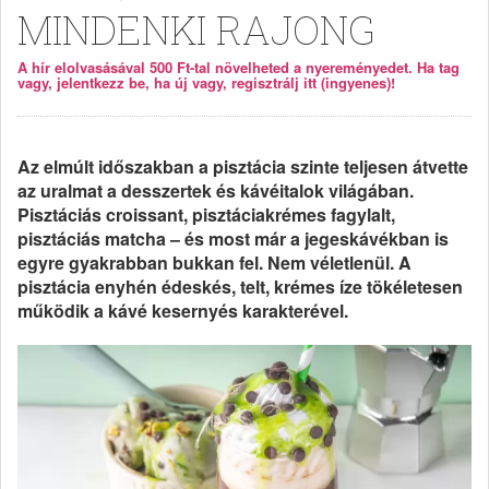
MINDENKI RAJONG
A hír elolvasásával 500 Ft-tal növelheted a nyereményedet. Ha tag
vagy, jelentkezz be, ha új vagy, regisztrálj itt (ingyenes)!
Az elmúlt időszakban a pisztácia szinte teljesen átvette
az uralmat a desszertek és kávéitalok világában.
Pisztáciás croissant, pisztáciakrémes fagylalt,
pisztáciás matcha – és most már a jegeskávékban is
egyre gyakrabban bukkan fel. Nem véletlenül. A
pisztácia enyhén édeskés, telt, krémes íze tökéletesen
működik a kávé kesernyés karakterével.