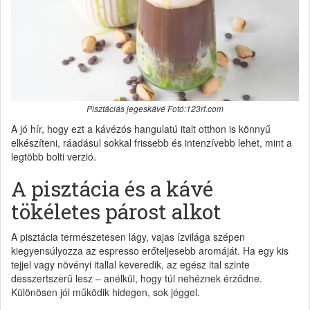
Pisztáciás jegeskávé Fotó:123rf.com
A jó hír, hogy ezt a kávézós hangulatú italt otthon is könnyű
elkészíteni, ráadásul sokkal frissebb és intenzívebb lehet, mint a
legtöbb bolti verzió.
A pisztácia és a kávé
tökéletes párost alkot
A pisztácia természetesen lágy, vajas ízvilága szépen
kiegyensúlyozza az espresso erőteljesebb aromáját. Ha egy kis
tejjel vagy növényi itallal keveredik, az egész ital szinte
desszertszerű lesz – anélkül, hogy túl nehéznek érződne.
Különösen jól működik hidegen, sok jéggel.