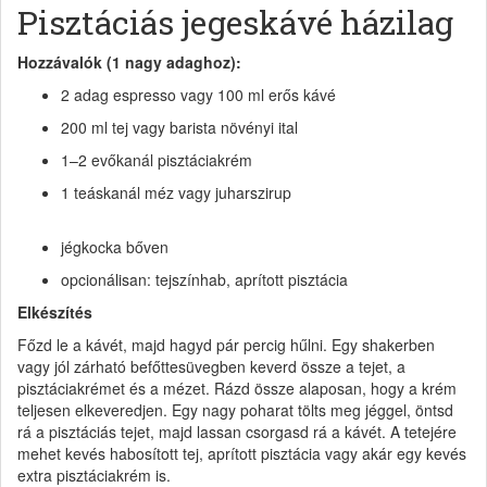
Pisztáciás jegeskávé házilag
Hozzávalók (1 nagy adaghoz):
2 adag espresso vagy 100 ml erős kávé
200 ml tej vagy barista növényi ital
1–2 evőkanál pisztáciakrém
1 teáskanál méz vagy juharszirup
jégkocka bőven
opcionálisan: tejszínhab, aprított pisztácia
Elkészítés
Főzd le a kávét, majd hagyd pár percig hűlni. Egy shakerben
vagy jól zárható befőttesüvegben keverd össze a tejet, a
pisztáciakrémet és a mézet. Rázd össze alaposan, hogy a krém
teljesen elkeveredjen. Egy nagy poharat tölts meg jéggel, öntsd
rá a pisztáciás tejet, majd lassan csorgasd rá a kávét. A tetejére
mehet kevés habosított tej, aprított pisztácia vagy akár egy kevés
extra pisztáciakrém is.