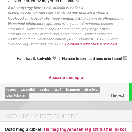
Nem kérem az ingyenes biztosítást
A kötvényt egy héten belül küldjük e-mailen a
neked@proaktivdirekt.com címről. Kérjük tedd ezt a címet a
leveleződ címjegyzékébe, hogy megkapd. Elolvastam és elfogadom a
, igénylem az ingyenes Colonnade baleset-
biztosítási feltételeket
biztosítást. Hozzájárulok, hogy az Colonnade vagy megbízottja a
biztosítási ajánlataival telefonon megkeressen. Hozzájárulásodat
visszavonhatod a Colonnade címére (1388 Budapest, Pf. 14.) küldött
levélben vagy telefonon: 801-0801.
Letöltöm a biztosítási feltételeket.
|
Ha tetszett, kedveld:
Ha nem tetszett, írd meg miért nem!
Vissza a címlapra
recept
szabadidő
család
kávé
háztartás
pisztácia
» Recept
pisztáciakrém
OSZD MEG A CIKKET ÉS NYERJ...
Oszd meg a cikket.
Ha még ingyenesen regisztrálsz is, akkor