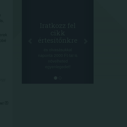
Face
Oszd
n
cikke
is,
+1.000.0
Iratkozz fel
-nyeremény 
cikk
erek
a szeren
értesítőnkre
öbbé
sorsolás 
cikkek alj
és olvasásukkal
megos
naponta 2000 Ft-tal is
lehetőséget
növelheted
min
egyenlegedet!
hogy
em!