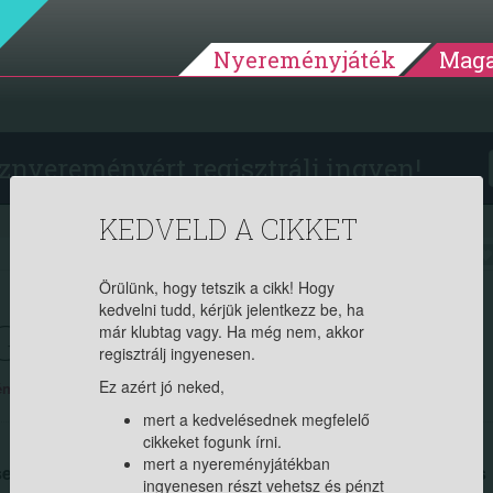
Nyereményjáték
Maga
znyereményért regisztrálj ingyen!
KEDVELD A CIKKET
2025.11.12. 08:33:48
7435
Örülünk, hogy tetszik a cikk! Hogy
kedvelni tudd, kérjük jelentkezz be, ha
EGYSZEREK NÉLKÜL
már klubtag vagy. Ha még nem, akkor
regisztrálj ingyenesen.
Ez azért jó neked,
yedet. Ha tag vagy, jelentkezz be, ha új vagy, regisztrálj itt (ingyenes)!
mert a kedvelésednek megfelelő
cikkeket fogunk írni.
mert a nyereményjátékban
frissesség és a rendezettség szimbóluma. Ám a hagyományos
ingyenesen részt vehetsz és pénzt