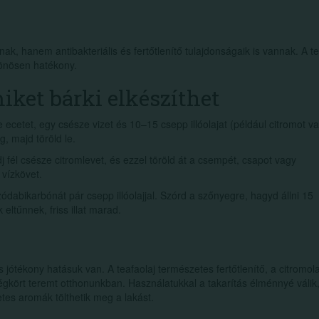
anak, hanem antibakteriális és fertőtlenítő tulajdonságaik is vannak. A te
lönösen hatékony.
miket bárki elkészíthet
ecetet, egy csésze vizet és 10–15 csepp illóolajat (például citromot v
g, majd töröld le.
 fél csésze citromlevet, és ezzel töröld át a csempét, csapot vagy
 vízkövet.
dabikarbónát pár csepp illóolajjal. Szórd a szőnyegre, hagyd állni 15
eltűnnek, friss illat marad.
 jótékony hatásuk van. A teafaolaj természetes fertőtlenítő, a citromola
 légkört teremt otthonunkban. Használatukkal a takarítás élménnyé válik
tes aromák tölthetik meg a lakást.