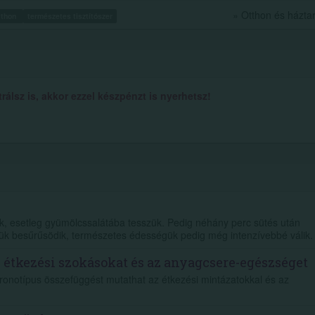
» Otthon és házta
tthon
természetes tisztítószer
álsz is, akkor ezzel készpénzt is nyerhetsz!
juk, esetleg gyümölcssalátába tesszük. Pedig néhány perc sütés után
ük besűrűsödik, természetes édességük pedig még intenzívebbé válik.
z étkezési szokásokat és az anyagcsere-egészséget
kronotípus összefüggést mutathat az étkezési mintázatokkal és az