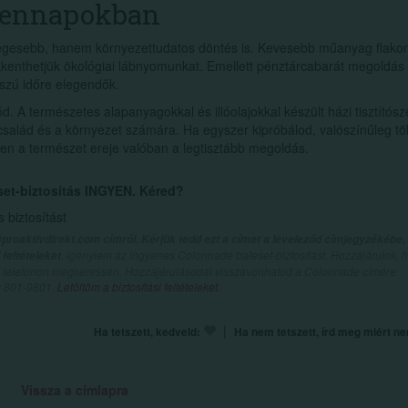
ndennapokban
ségesebb, hanem környezettudatos döntés is. Kevesebb műanyag flako
kenthetjük ökológiai lábnyomunkat. Emellett pénztárcabarát megoldás 
sszú időre elegendők.
. A természetes alapanyagokkal és illóolajokkal készült házi tisztítósz
salád és a környezet számára. Ha egyszer kipróbálod, valószínűleg t
en a természet ereje valóban a legtisztább megoldás.
set-biztosítás INGYEN. Kéred?
biztosítást
proaktivdirekt.com címről. Kérjük tedd ezt a címet a leveleződ címjegyzékébe,
, igénylem az ingyenes Colonnade baleset-biztosítást. Hozzájárulok, 
feltételeket
val telefonon megkeressen. Hozzájárulásodat visszavonhatod a Colonnade címére
n: 801-0801.
Letöltöm a biztosítási feltételeket.
|
Ha tetszett, kedveld:
Ha nem tetszett, írd meg miért n
Vissza a címlapra