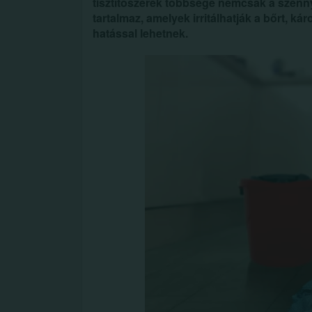
tisztítószerek többsége nemcsak a szenny
tartalmaz, amelyek irritálhatják a bőrt, ká
hatással lehetnek.