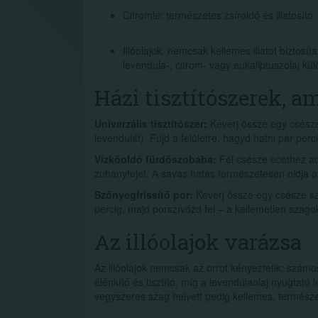
Citromlé: természetes zsíroldó és illatosító.
Illóolajok: nemcsak kellemes illatot biztosít
levendula-, citrom- vagy eukaliptuszolaj kü
Házi tisztítószerek, a
Univerzális tisztítószer:
Keverj össze egy csésze 
levendulát). Fújd a felületre, hagyd hatni pár perci
Vízkőoldó fürdőszobába:
Fél csésze ecethez adj
zuhanyfejet. A savas hatás természetesen oldja a
Szőnyegfrissítő por:
Keverj össze egy csésze szó
percig, majd porszívózd fel – a kellemetlen szagok 
Az illóolajok varázsa
Az illóolajok nemcsak az orrot kényeztetik: számos
élénkítő és tisztító, míg a levendulaolaj nyugtató
vegyszeres szag helyett pedig kellemes, természe