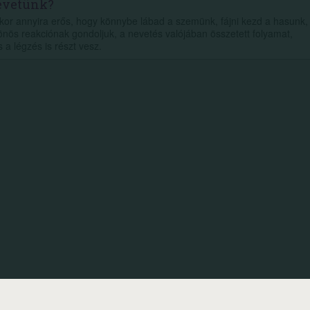
nevetünk?
kor annyira erős, hogy könnybe lábad a szemünk, fájni kezd a hasunk,
önös reakciónak gondoljuk, a nevetés valójában összetett folyamat,
a légzés is részt vesz.