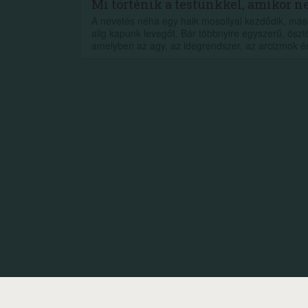
Mi történik a testünkkel, amikor 
A nevetés néha egy halk mosollyal kezdődik, más
alig kapunk levegőt. Bár többnyire egyszerű, öszt
amelyben az agy, az idegrendszer, az arcizmok és 