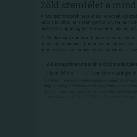
Zöld szemlélet a mi
A házi tisztítószerek használata nemcsak egész
kerül a kukába, nem szennyezzük a vizet, és csök
hiszen az alapanyagok fillérekbe kerülnek, és ho
A zöld tisztaság nem trend, hanem tudatos életmód
nemcsak hatékonyak, hanem biztonságosak is a c
nem térsz vissza a vegyszeres flakonokhoz – hisz
A klubtagoknak most jár a Colonnade bale
Igen, kérem
Nem kérem az ingyenes 
A kötvényt egy héten belül küldjük e-mailen a neked@
hogy megkapd. Elolvastam és elfogadom a biztosítási 
az Colonnade vagy megbízottja a biztosítási ajánlatai
(1388 Budapest, Pf. 14.) küldött levélben vagy telefono