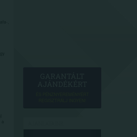
afa-,
agy
GARANTÁLT
AJÁNDÉKÉRT
ÉS PÉNZNYEREMÉNYÉRT
REGISZTRÁLJ INGYEN!
j
, a
AJÁNLATAINK