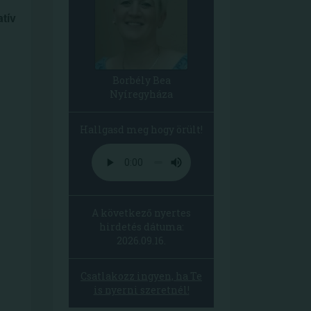
atív
Borbély Bea
Nyíregyháza
Hallgasd meg hogy örült!
A következő nyertes
hirdetés dátuma:
2026.09.16.
Csatlakozz ingyen, ha Te
is nyerni szeretnél!