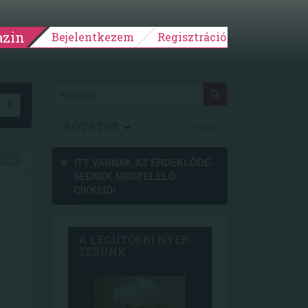
zin
Bejelentkezem
Regisztráció
?
ROVATOK
Címlap
188
ITT VANNAK AZ ÉRDEK­LŐDÉ­
SEDNEK MEGFE­LELŐ
CIKKEID!
A LEG­U­TÓB­BI NYER­
TE­SÜNK