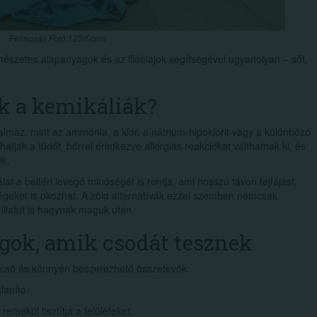
Felmosás Fotó:123rf.com
mészetes alapanyagok és az illóolajok segítségével ugyanolyan – sőt,
k a kemikáliák?
rtalmaz, mint az ammónia, a klór, a nátrium-hipoklorit vagy a különböző
atják a tüdőt, bőrrel érintkezve allergiás reakciókat válthatnak ki, és
ik.
t a beltéri levegő minőségét is rontja, ami hosszú távon fejfájást,
geket is okozhat. A zöld alternatívák ezzel szemben nemcsak
llatot is hagynak maguk után.
gok, amik csodát tesznek
 olcsó és könnyen beszerezhető összetevők.
lanító.
emekül tisztítja a felületeket.