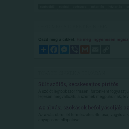
szabadidő
család
egészség
takarítás
háztartás
o
OSZD MEG A CIKKET ÉS NYERJ...
Oszd meg a cikket.
Ha még ingyenesen regisztr
Megosztás
Facebook
Messenger
Viber
Gmail
Email
Copy
Link
TOVÁBBI CIKKEK A TÉMÁBAN
Sült szőlős, kecskesajtos pirítós
A szőlőt legtöbbször frissen, fürtönként fogyaszt
teljesen megváltozik: a szemek megpuhulnak, lev
Az alvási szokások befolyásolják a
Az alvás-ébrenlét természetes ritmusa, vagyis a 
anyagcsere állapotával.