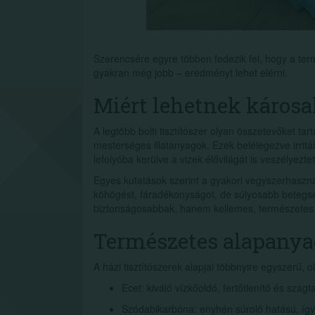
Szerencsére egyre többen fedezik fel, hogy a ter
gyakran még jobb – eredményt lehet elérni.
Miért lehetnek károsa
A legtöbb bolti tisztítószer olyan összetevőket ta
mesterséges illatanyagok. Ezek belélegezve irritálh
lefolyóba kerülve a vizek élővilágát is veszélyeztet
Egyes kutatások szerint a gyakori vegyszerhasznála
köhögést, fáradékonyságot, de súlyosabb betegsé
biztonságosabbak, hanem kellemes, természetes i
Természetes alapanya
A házi tisztítószerek alapjai többnyire egyszerű,
Ecet: kiváló vízkőoldó, fertőtlenítő és szagta
Szódabikarbóna: enyhén súroló hatású, így r