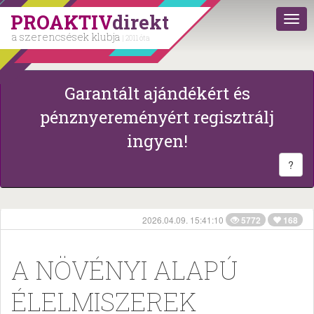
PROAKTIV
direkt
a szerencsések klubja
| 2011 óta
Garantált ajándékért és
pénznyereményért regisztrálj
ingyen!
?
2026.04.09. 15:41:10
5772
168
A NÖVÉNYI ALAPÚ
ÉLELMISZEREK