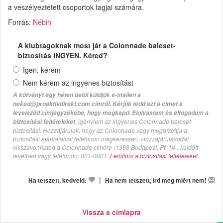
a veszélyeztetett csoportok tagjai számára.
Forrás:
Nébih
A klubtagoknak most jár a Colonnade baleset-
biztosítás INGYEN. Kéred?
Igen, kérem
Nem kérem az ingyenes biztosítást
A kötvényt egy héten belül küldjük e-mailen a
neked@proaktivdirekt.com címről. Kérjük tedd ezt a címet a
leveleződ címjegyzékébe, hogy megkapd. Elolvastam és elfogadom a
, igénylem az ingyenes Colonnade baleset-
biztosítási feltételeket
biztosítást. Hozzájárulok, hogy az Colonnade vagy megbízottja a
biztosítási ajánlataival telefonon megkeressen. Hozzájárulásodat
visszavonhatod a Colonnade címére (1388 Budapest, Pf. 14.) küldött
levélben vagy telefonon: 801-0801.
Letöltöm a biztosítási feltételeket.
|
Ha tetszett, kedveld:
Ha nem tetszett, írd meg miért nem!
Vissza a címlapra