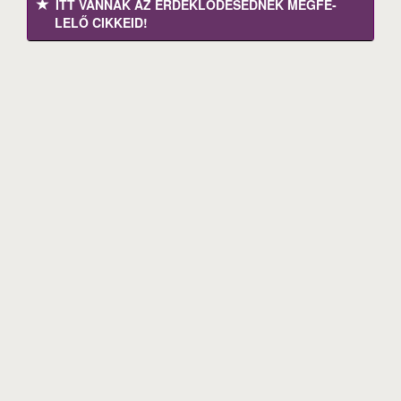
ITT VANNAK AZ ÉRDEK­LŐDÉ­SEDNEK MEGFE­
LELŐ CIKKEID!