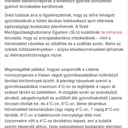
maradék baktériumspórák a következő gyártási sorozatban
gyártott termékekbe kerülhetnek.
Svéd tudósok arra is figyelmeztetnek, hogy az előre felvágott
gyümölcsöknél a hűtési láncban bekövetkező apró eltérések
egészségügyi kockázatot jelenthetnek. A Svéd
Mezőgazdaságtudományi Egyetem (SLU) kutatóinak
tanulmánya
kimutatta, hogy az energiatakarékos intézkedések – mint a
hőmérséklet növelése az előállítás és a szállítás során, illetve az
üzletek hűtőszekrényeiben – súlyos következményekkel járhatnak
az élelmiszerbiztonságra nézve.
Megvizsgálták például, hogyan szaporodik a Listeria
monocytogenes a frissen vágott gyümölcssalátában különböző
tárolási körülmények között. A jelenlegi irányelvek szerint a
gyümölcssalátákat maximum 4°C-on és legfeljebb 4 napon át
szabad tárolni az üzletekben. A vizsgálat során az ananászból,
almából, sárgadinnyéből és szőlőből álló gyümölcskoktélt Listeria
törzzsel oltották be, és 4°C-on, 8°C-on, illetve dinamikus
hőmérsékleti tartományban (egy napig 4°C-on, 7 napig 8°C-on)
tárolták. 8°C-on a baktériumok mennyisége több mint
tízszeresére nőtt a 4°C-os tároláshoz képest, ami a kutatók
szerint elegendő ahhoz, hogy egészségügyi kockázatot jelentsen