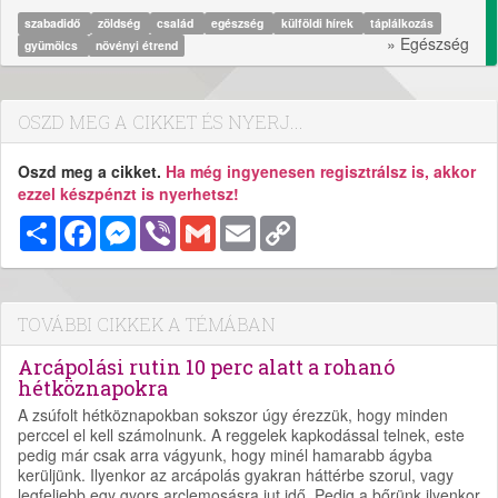
szabadidő
zöldség
család
egészség
külföldi hírek
táplálkozás
» Egészség
gyümölcs
növényi étrend
OSZD MEG A CIKKET ÉS NYERJ...
Oszd meg a cikket.
Ha még ingyenesen regisztrálsz is, akkor
ezzel készpénzt is nyerhetsz!
Megosztás
Facebook
Messenger
Viber
Gmail
Email
Copy
Link
TOVÁBBI CIKKEK A TÉMÁBAN
Arcápolási rutin 10 perc alatt a rohanó
hétköznapokra
A zsúfolt hétköznapokban sokszor úgy érezzük, hogy minden
perccel el kell számolnunk. A reggelek kapkodással telnek, este
pedig már csak arra vágyunk, hogy minél hamarabb ágyba
kerüljünk. Ilyenkor az arcápolás gyakran háttérbe szorul, vagy
legfeljebb egy gyors arclemosásra jut idő. Pedig a bőrünk ilyenkor