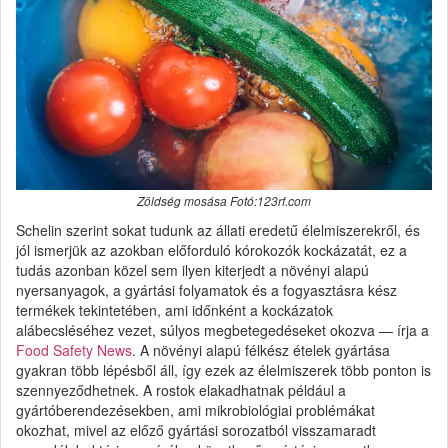
Zöldség mosása Fotó:123rf.com
Schelin szerint sokat tudunk az állati eredetű élelmiszerekről, és
jól ismerjük az azokban előforduló kórokozók kockázatát, ez a
tudás azonban közel sem ilyen kiterjedt a növényi alapú
nyersanyagok, a gyártási folyamatok és a fogyasztásra kész
termékek tekintetében, ami időnként a kockázatok
alábecsléséhez vezet, súlyos megbetegedéseket okozva — írja a
Food Safety News
. A növényi alapú félkész ételek gyártása
gyakran több lépésből áll, így ezek az élelmiszerek több ponton is
szennyeződhetnek. A rostok elakadhatnak például a
gyártóberendezésekben, ami mikrobiológiai problémákat
okozhat, mivel az előző gyártási sorozatból visszamaradt