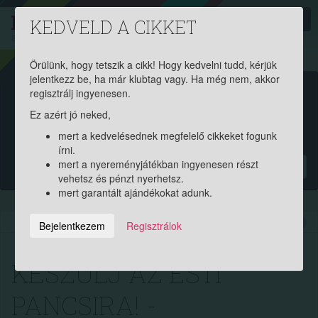
PROAKTIV
direkt
KEDVELD A CIKKET
a szerencsések klubja
| 2011 óta
Örülünk, hogy tetszik a cikk! Hogy kedvelni tudd, kérjük
jelentkezz be, ha már klubtag vagy. Ha még nem, akkor
Garantált ajándékért és
regisztrálj ingyenesen.
Ez azért jó neked,
pénznyereményért regisztrálj
mert a kedvelésednek megfelelő cikkeket fogunk
ingyen!
írni.
mert a nyereményjátékban ingyenesen részt
?
vehetsz és pénzt nyerhetsz.
mert garantált ajándékokat adunk.
2023.12.04. 12:30:34
8330
253
Bejelentkezem
Regisztrálok
KÉSZÜLJ AZ ESTI
PANCSIRA! -