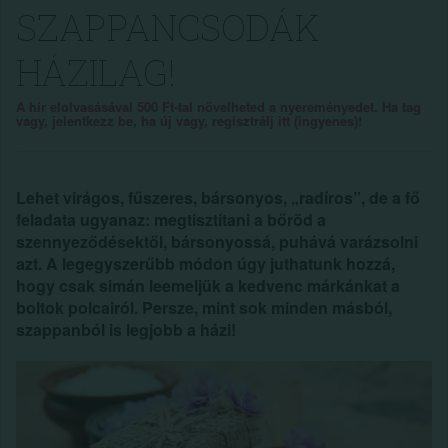
SZAPPANCSODÁK
HÁZILAG!
A hír elolvasásával 500 Ft-tal növelheted a nyereményedet. Ha tag
vagy, jelentkezz be, ha új vagy, regisztrálj itt (ingyenes)!
Lehet virágos, fűszeres, bársonyos, „radíros”, de a fő
feladata ugyanaz: megtisztítani a bőröd a
szennyeződésektől, bársonyossá, puhává varázsolni
azt. A legegyszerűbb módon úgy juthatunk hozzá,
hogy csak simán leemeljük a kedvenc márkánkat a
boltok polcairól. Persze, mint sok minden másból,
szappanból is legjobb a házi!