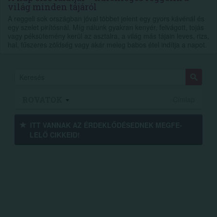
világ minden tájáról
A reggeli sok országban jóval többet jelent egy gyors kávénál és
egy szelet pirítósnál. Míg nálunk gyakran kenyér, felvágott, tojás
vagy péksütemény kerül az asztalra, a világ más tájain leves, rizs,
hal, fűszeres zöldség vagy akár meleg babos étel indítja a napot.
ROVATOK
Címlap
ITT VANNAK AZ ÉRDEK­LŐDÉ­SEDNEK MEGFE­
LELŐ CIKKEID!