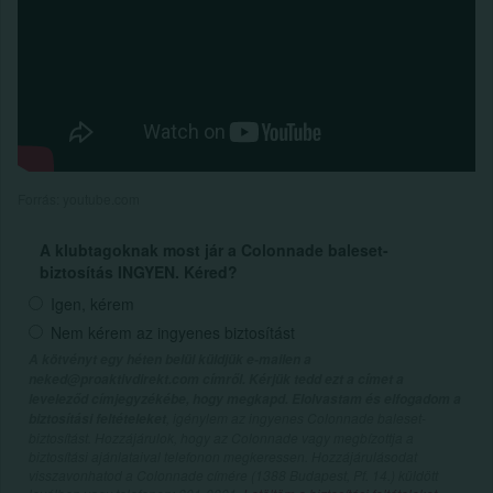
Forrás: youtube.com
A klubtagoknak most jár a Colonnade baleset-
biztosítás INGYEN. Kéred?
Igen, kérem
Nem kérem az ingyenes biztosítást
A kötvényt egy héten belül küldjük e-mailen a
neked@proaktivdirekt.com címről. Kérjük tedd ezt a címet a
leveleződ címjegyzékébe, hogy megkapd. Elolvastam és elfogadom a
, igénylem az ingyenes Colonnade baleset-
biztosítási feltételeket
biztosítást. Hozzájárulok, hogy az Colonnade vagy megbízottja a
biztosítási ajánlataival telefonon megkeressen. Hozzájárulásodat
visszavonhatod a Colonnade címére (1388 Budapest, Pf. 14.) küldött