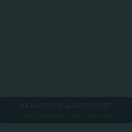
GARANTÁLT AJÁNDÉKÉRT
ÉS PÉNZNYEREMÉNYÉRT REGISZTRÁLJ INGYEN!