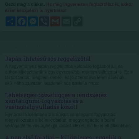
Oszd meg a cikket.
Ha még ingyenesen regisztrálsz is, akkor
ezzel készpénzt is nyerhetsz!
Megosztás
Facebook
Messenger
Viber
Gmail
Email
Copy
Link
TOVÁBBI CIKKEK A TÉMÁBAN
Japán ihletésű sós reggelizőtál
A hagyományos japán reggeli több különálló fogásból áll, de
otthon elkészíthetünk egy egyszerűbb, modern változatot is. Ez a
tál tartalmas, mégsem nehéz, és jó alternatíva lehet azoknak,
akik néha szívesen kezdenék sós étellel a napot.
Lehetséges összefüggés a rendszeres
xantángumi-fogyasztás és a
vastagbélgyulladás között
Egy brazil kísérletben a krónikus xantángumi-fogyasztás
megváltoztatta a bélmikrobiótát, meggyengítette a bélfal
védőgátját és vastagbélgyulladást idézett elő kísérleti állatokban.
A nap első falatjai – különleges reggelik a