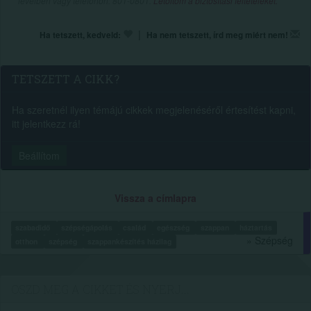
levélben vagy telefonon: 801-0801.
Letöltöm a biztosítási feltételeket.
|
Ha tetszett, kedveld:
Ha nem tetszett, írd meg miért nem!
TETSZETT A CIKK?
Ha szeretnél ilyen témájú cikkek megjelenéséről értesítést kapni,
itt jelentkezz rá!
Beállítom
Vissza a címlapra
szabadidő
szépségápolás
család
egészség
szappan
háztartás
» Szépség
otthon
szépség
szappankészítés házilag
OSZD MEG A CIKKET ÉS NYERJ...