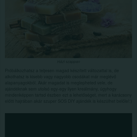
Házi szappan
Próbálkozhatsz a teljesen magad készített változattal is, de
alkothatsz is kisebb vagy nagyobb csodákat már meglévő
alapanyagokból. Akár magadat is meglepheted vele, de
ajándéknak sem utolsó egy-egy ilyen kreálmány, úgyhogy
mindenképpen tartsd észben ezt a lehetőséget, mert a karácsony
előtti hajrában akár szuper SOS DIY ajándék is készülhet belőle!:)