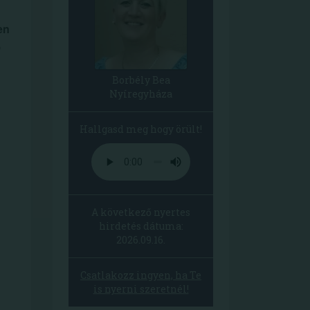
en
,
Borbély Bea
Nyíregyháza
Hallgasd meg hogy örült!
A következő nyertes
hirdetés dátuma:
2026.09.16.
Csatlakozz ingyen, ha Te
is nyerni szeretnél!