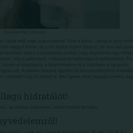
Zsíros bőr Fotó: 123rf.com
ást, hátha ettől majd „szárazabbnak” tűnik a bőrük – pedig ez pont fordí
g több faggyút termel, és a kör ördögi módon bezárul. De nem kell páni
egít kordában tartani a zsírosodást anélkül, hogy kiszárítaná vagy irritál
kumot, még a pattanások, mitesszerek kialakulása is csökkenthető. Fon
, hanem a hidratálásra, a fényvédelemre és a frissítésre is hangsúlyt
z egyensúly. A cikkben hasznos tippeket és könnyen követhető trükköke
 a bőrödet még 35 fokban is. Mert igenis, lehet ragyogni anélkül, ho
llagú hidratálót!
yáron, de válassz olajmentes, mattító hatású terméket.
nyvédelemről!
őrre készült – ezek nem hagynak fényes réteget, és nem tömítik el a