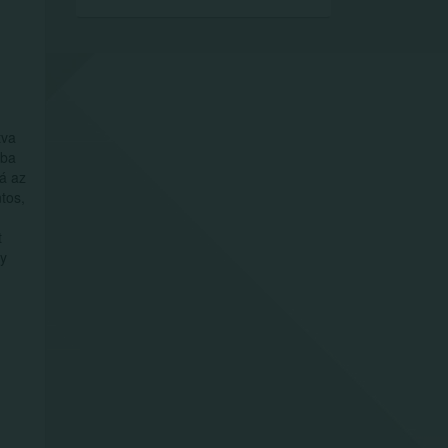
tva
kba
ná az
tos,
t
gy