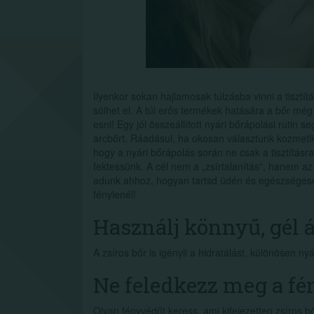
Ilyenkor sokan hajlamosak túlzásba vinni a tisztít
sülhet el. A túl erős termékek hatására a bőr mé
esni! Egy jól összeállított nyári bőrápolási rutin s
arcbőrt. Ráadásul, ha okosan választunk kozmeti
hogy a nyári bőrápolás során ne csak a tisztításra
fektessünk. A cél nem a „zsírtalanítás”, hanem a
adunk ahhoz, hogyan tartsd üdén és egészségesen
fénylenél!
Használj könnyű, gél á
A zsíros bőr is igényli a hidratálást, különösen n
Ne feledkezz meg a fé
Olyan fényvédőt keress, ami kifejezetten zsíros b