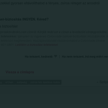
zekkel gyorsan eltávolíthatod a fényes, zsíros réteget az arcodról
set-biztosítás INGYEN. Kéred?
biztosítást
proaktivdirekt.com címről. Kérjük tedd ezt a címet a leveleződ címjegyzékébe,
, igénylem az ingyenes Colonnade baleset-biztosítást. Hozzájárulok, 
feltételeket
val telefonon megkeressen. Hozzájárulásodat visszavonhatod a Colonnade címére
n: 801-0801.
Letöltöm a biztosítási feltételeket.
|
Ha tetszett, kedveld:
Ha nem tetszett, írd meg miért n
Vissza a címlapra
» Szép
ég
otthon
szépség
zsíros bőr ápolása nyáro