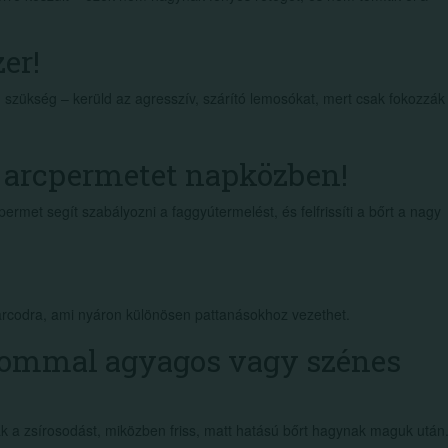
er!
n szükség – kerüld az agresszív, szárító lemosókat, mert csak fokozzák
y arcpermetet napközben!
permet segít szabályozni a faggyútermelést, és felfrissíti a bőrt a nagy
arcodra, ami nyáron különösen pattanásokhoz vezethet.
alommal agyagos vagy szénes
ák a zsírosodást, miközben friss, matt hatású bőrt hagynak maguk után