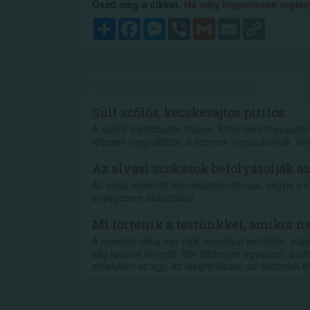
Oszd meg a cikket.
Ha még ingyenesen regisztr
Megosztás
Facebook
Messenger
Viber
Gmail
Email
Copy
Link
TOVÁBBI CIKKEK A TÉMÁBAN
Sült szőlős, kecskesajtos pirítós
A szőlőt legtöbbször frissen, fürtönként fogyaszt
teljesen megváltozik: a szemek megpuhulnak, lev
Az alvási szokások befolyásolják a
Az alvás-ébrenlét természetes ritmusa, vagyis a 
anyagcsere állapotával.
Mi történik a testünkkel, amikor 
A nevetés néha egy halk mosollyal kezdődik, más
alig kapunk levegőt. Bár többnyire egyszerű, öszt
amelyben az agy, az idegrendszer, az arcizmok és 