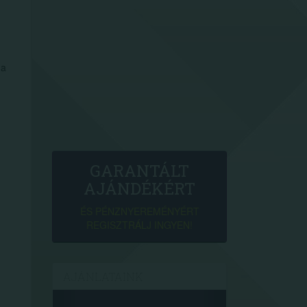
 a
GARANTÁLT
AJÁNDÉKÉRT
ÉS PÉNZNYEREMÉNYÉRT
REGISZTRÁLJ INGYEN!
AJÁNLATAINK
.