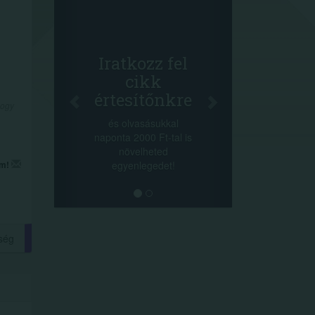
Face
Oszd
cikke
+1.000.0
Iratkozz fel
-nyeremény 
cikk
a szeren
értesítőnkre
sorsolás 
hogy
cikkek alj
és olvasásukkal
megos
naponta 2000 Ft-tal is
lehetőséget
növelheted
min
egyenlegedet!
em!
ség