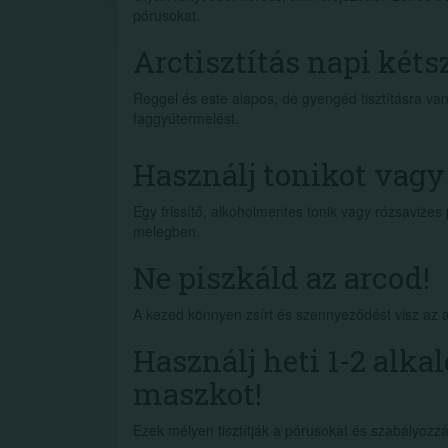
pórusokat.
Arctisztítás napi kétsz
Reggel és este alapos, de gyengéd tisztításra va
faggyútermelést.
Használj tonikot vag
Egy frissítő, alkoholmentes tonik vagy rózsavizes 
melegben.
Ne piszkáld az arcod!
A kezed könnyen zsírt és szennyeződést visz az 
Használj heti 1-2 alk
maszkot!
Ezek mélyen tisztítják a pórusokat és szabályozz