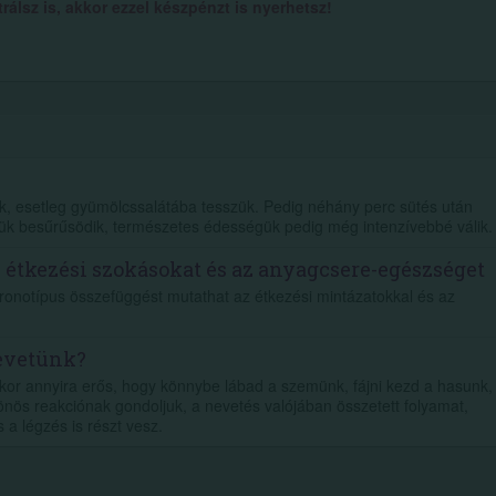
álsz is, akkor ezzel készpénzt is nyerhetsz!
juk, esetleg gyümölcssalátába tesszük. Pedig néhány perc sütés után
ük besűrűsödik, természetes édességük pedig még intenzívebbé válik.
z étkezési szokásokat és az anyagcsere-egészséget
kronotípus összefüggést mutathat az étkezési mintázatokkal és az
nevetünk?
kor annyira erős, hogy könnybe lábad a szemünk, fájni kezd a hasunk,
önös reakciónak gondoljuk, a nevetés valójában összetett folyamat,
a légzés is részt vesz.