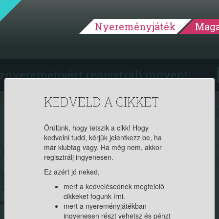
Nyereményjáték
Maga
znyereményért regisztrálj ingyen!
KEDVELD A CIKKET
2025.07.12. 08:45:45
5660
Örülünk, hogy tetszik a cikk! Hogy
kedvelni tudd, kérjük jelentkezz be, ha
OLÁS: HOGYAN ÁPOL
már klubtag vagy. Ha még nem, akkor
regisztrálj ingyenesen.
DET KÁNIKULÁBAN?
Ez azért jó neked,
mert a kedvelésednek megfelelő
cikkeket fogunk írni.
yedet. Ha tag vagy, jelentkezz be, ha új vagy, regisztrálj itt (ingyenes)!
mert a nyereményjátékban
ingyenesen részt vehetsz és pénzt