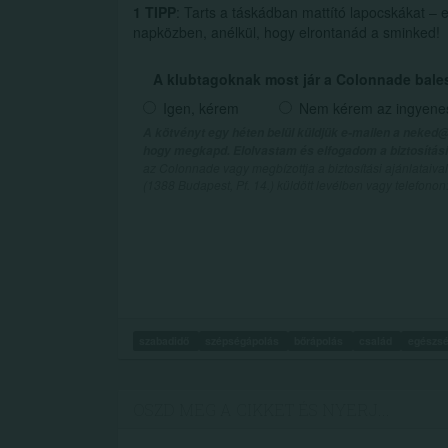
1 TIPP
: Tarts a táskádban mattító lapocskákat – e
napközben, anélkül, hogy elrontanád a sminked!
A klubtagoknak most jár a Colonnade bale
Igen, kérem
Nem kérem az ingyenes 
A kötvényt egy héten belül küldjük e-mailen a neked@
hogy megkapd. Elolvastam és elfogadom a biztosítási 
az Colonnade vagy megbízottja a biztosítási ajánlatai
(1388 Budapest, Pf. 14.) küldött levélben vagy telefono
szabadidő
szépségápolás
bőrápolás
család
egészs
OSZD MEG A CIKKET ÉS NYERJ...