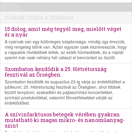
TOVÁBBI CIKKEK A TÉMÁBAN
15 dolog, amit még tegyél meg, mielőtt véget
ér a nyár
A nyárnak van egy különleges tulajdonsága: mindig úgy érezzük,
még rengeteg időnk van. Aztán egyszer csak észrevesszük, hogy
a nappalok rövidebbek lettek, az esték hűvösebbek, és a naptár
szerint már csak néhány hét választ el bennünket az ősztől.
Szombaton kezdődik a 25. Hétrétország
fesztivál az Őrségben
Szombaton kezdődik és augusztus 23-ig várja az érdeklődőket a
jubileumi, 25. Hétrétország fesztivál az Őrségben, ahol többek
között templomi, szabadtéri és pajtaszínházi koncertekkel,
színházi produkciókkal, valamint filmvetítésekkel várják az
érdeklődőket.
A szívinfarktusos betegek vérében gyakran
mutatható ki magas mikro- és nanoműanyag-
szint