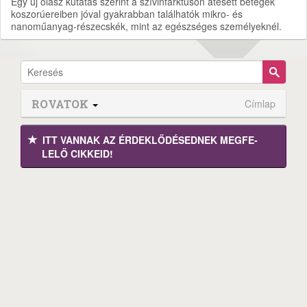
Egy új olasz kutatás szerint a szívinfarktuson átesett betegek
koszorúereiben jóval gyakrabban találhatók mikro- és
nanoműanyag-részecskék, mint az egészséges személyeknél.
ROVATOK
Címlap
ITT VANNAK AZ ÉRDEK­LŐDÉ­SEDNEK MEGFE­
LELŐ CIKKEID!