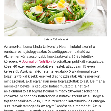
Saláta főtt tojással
Az amerikai Loma Linda University Health kutatói szerint a
rendszeres tojásfogyasztás összefüggésbe hozható az
Alzheimer-kór alacsonyabb kockázatával a 65 év felettiek
körében. A
Journal of Nutrition
folyóiratban publikált vizsgálatban
közel 40 ezer ember adatait elemezték átlagosan 15 éven
keresztül. Azoknál, akik hetente legalább 5 alkalommal ettek
tojást, 27%-kal kisebb eséllyel diagnosztizáltak Alzheimer-kórt,
mint azoknál, akik egyáltalán nem fogyasztottak tojást. De már a
mérsékelt bevitel is kedvező hatást mutatott: a heti 2-4
alkalommal tojást fogyasztóknál mintegy 20%-kal csökkent a
kockázat. Mindennek hátterében a kutatók szerint az áll, hogy a
tojásban található kolin, lutein, zeaxantin karotinoidok és omega-
3 zsírsavak támogatják az agyműködést és a memóriát. Azt is
hangsúlyozták ugyanakkor, hogy a tojás önmagában nem