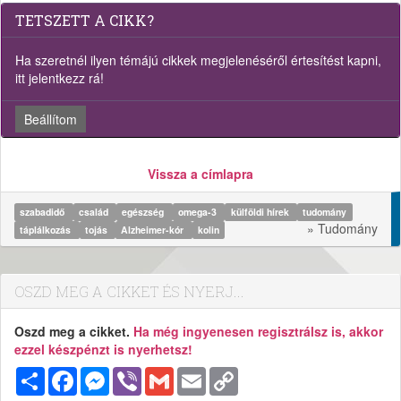
TETSZETT A CIKK?
Ha szeretnél ilyen témájú cikkek megjelenéséről értesítést kapni,
itt jelentkezz rá!
Beállítom
Vissza a címlapra
szabadidő
család
egészség
omega-3
külföldi hírek
tudomány
» Tudomány
táplálkozás
tojás
Alzheimer-kór
kolin
OSZD MEG A CIKKET ÉS NYERJ...
Oszd meg a cikket.
Ha még ingyenesen regisztrálsz is, akkor
ezzel készpénzt is nyerhetsz!
Megosztás
Facebook
Messenger
Viber
Gmail
Email
Copy
Link