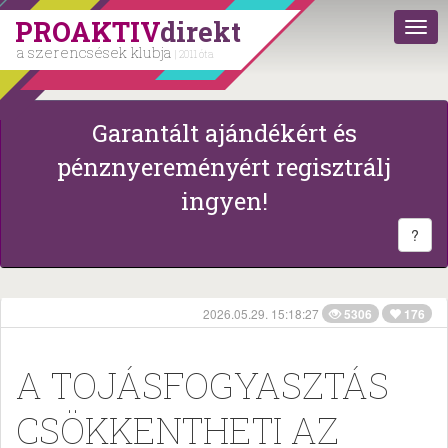
PROAKTIV
direkt
a szerencsések klubja
| 2011 óta
Garantált ajándékért és
pénznyereményért regisztrálj
ingyen!
?
2026.05.29. 15:18:27
5306
176
A TOJÁSFOGYASZTÁS
CSÖKKENTHETI AZ