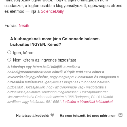
csodaszer, a legfontosabb a kiegyensúlyozott, egészséges étrend
és életmód — írja a
ScienceDaily
.
Forrás:
Nébih
A klubtagoknak most jár a Colonnade baleset-
biztosítás INGYEN. Kéred?
Igen, kérem
Nem kérem az ingyenes biztosítást
A kötvényt egy héten belül küldjük e-mailen a
neked@proaktivdirekt.com címről. Kérjük tedd ezt a címet a
leveleződ címjegyzékébe, hogy megkapd. Elolvastam és elfogadom a
, igénylem az ingyenes Colonnade baleset-
biztosítási feltételeket
biztosítást. Hozzájárulok, hogy az Colonnade vagy megbízottja a
biztosítási ajánlataival telefonon megkeressen. Hozzájárulásodat
visszavonhatod a Colonnade címére (1388 Budapest, Pf. 14.) küldött
levélben vagy telefonon: 801-0801.
Letöltöm a biztosítási feltételeket.
|
Ha tetszett, kedveld:
Ha nem tetszett, írd meg miért nem!