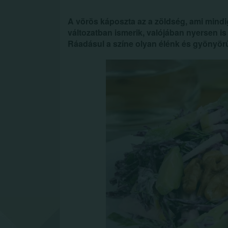
A vörös káposzta az a zöldség, ami mindi
változatban ismerik, valójában nyersen is 
Ráadásul a színe olyan élénk és gyönyörű