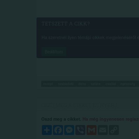
TETSZETT A CIKK?
Ha szeretnél ilyen témájú cikkek megjelenéséről ért
Beállítom
recept
szabadidő
diéta
saláta
család
egészség
OSZD MEG A CIKKET ÉS NYERJ...
Oszd meg a cikket.
Ha még ingyenesen regisztr
Megosztás
Facebook
Messenger
Viber
Gmail
Email
Copy
Link