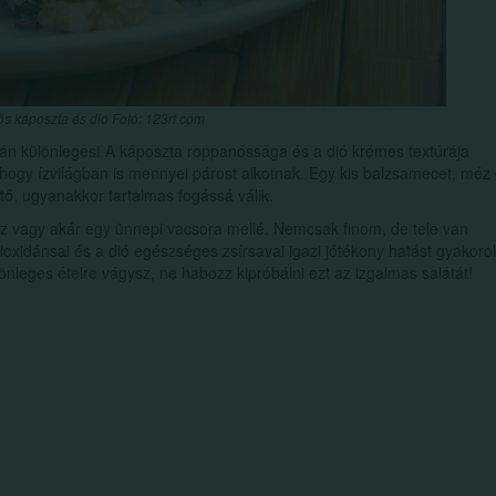
ös káposzta és dió Fotó: 123rf.com
azán különleges! A káposzta roppanóssága és a dió krémes textúrája
, hogy ízvilágban is mennyei párost alkotnak. Egy kis balzsamecet, méz
ítő, ugyanakkor tartalmas fogássá válik.
ez vagy akár egy ünnepi vacsora mellé. Nemcsak finom, de tele van
tioxidánsai és a dió egészséges zsírsavai igazi jótékony hatást gyakoro
önleges ételre vágysz, ne habozz kipróbálni ezt az izgalmas salátát!