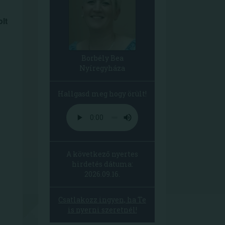
lt
Borbély Bea
Nyíregyháza
Hallgasd meg hogy örült!
A következő nyertes
hirdetés dátuma:
2026.09.16.
Csatlakozz ingyen, ha Te
is nyerni szeretnél!