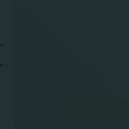
 és
lnak