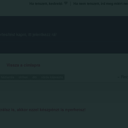
|
Ha tetszett, kedveld:
Ha nem tetszett, írd meg miért n
esítést kapni, itt jelentkezz rá!
Vissza a címlapra
» Rec
háztartás
otthon
dió
vörös káposzta
álsz is, akkor ezzel készpénzt is nyerhetsz!