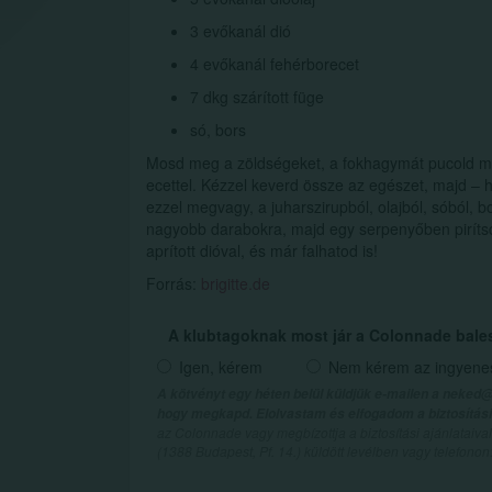
3 evőkanál dió
4 evőkanál fehérborecet
7 dkg szárított füge
só, bors
Mosd meg a zöldségeket, a fokhagymát pucold meg.
ecettel. Kézzel keverd össze az egészet, majd – h
ezzel megvagy, a juharszirupból, olajból, sóból, b
nagyobb darabokra, majd egy serpenyőben pirítsd 
aprított dióval, és már falhatod is!
Forrás:
brigitte.de
A klubtagoknak most jár a Colonnade bale
Igen, kérem
Nem kérem az ingyenes 
A kötvényt egy héten belül küldjük e-mailen a neked@
hogy megkapd. Elolvastam és elfogadom a biztosítási 
az Colonnade vagy megbízottja a biztosítási ajánlatai
(1388 Budapest, Pf. 14.) küldött levélben vagy telefono