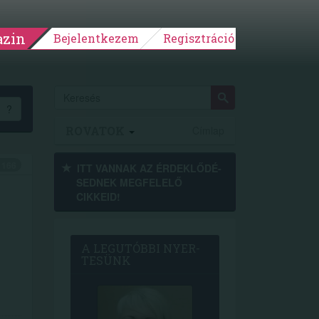
zin
Bejelentkezem
Regisztráció
?
ROVATOK
Címlap
166
ITT VANNAK AZ ÉRDEK­LŐDÉ­
SEDNEK MEGFE­LELŐ
CIKKEID!
A LEG­U­TÓB­BI NYER­
TE­SÜNK