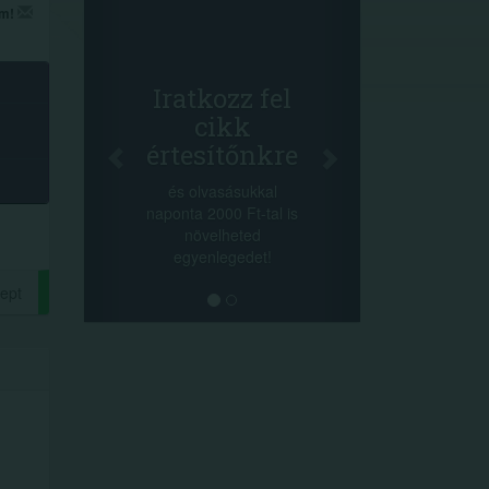
Fac
em!
Osz
cikk
+1.000.
Iratkozz fel
-nyeremény
cikk
a szeren
értesítőnkre
sorsolás
cikkek al
és olvasásukkal
mego
naponta 2000 Ft-tal is
lehetőséget
növelheted
min
egyenlegedet!
ept