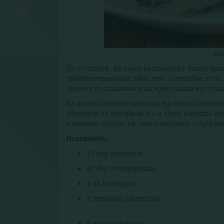
Vör
És mi történik, ha dióval kombináljuk? Valami ig
tökéletes egyensúlyt alkot, nem is beszélve arról
olívaolaj hozzáadásával az egész saláta egy friss
Ez az étel tökéletes választás egy könnyű ebédh
vitaminnal és energiával is – a vörös káposzta an
a testedre. Szóval, ha valami egyszerű, mégis kül
Hozzávalók:
15 dkg sárgarépa
60 dkg vöröskáposzta
4 db fokhagyma
2 teáskanál juharszirup
5 evőkanál dióolaj