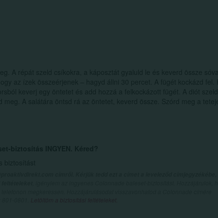
 A répát szeld csíkokra, a káposztát gyaluld le és keverd össze sóva
ogy az ízek összeérjenek – hagyd állni 30 percet. A fügét kockázd fel.
orsból keverj egy öntetet és add hozzá a felkockázott fügét. A diót szeld
meg. A salátára öntsd rá az öntetet, keverd össze. Szórd meg a tetej
set-biztosítás INGYEN. Kéred?
biztosítást
proaktivdirekt.com címről. Kérjük tedd ezt a címet a leveleződ címjegyzékébe,
, igénylem az ingyenes Colonnade baleset-biztosítást. Hozzájárulok, 
feltételeket
val telefonon megkeressen. Hozzájárulásodat visszavonhatod a Colonnade címére
n: 801-0801.
Letöltöm a biztosítási feltételeket.