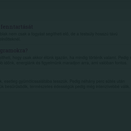
 fenntartását
blak nem csak a fogyást segítheti elő, de a testsúly hosszú távú
elnőtteknél.
ogramokra?
eltheti, hogy csak akkor élünk igazán, ha mindig történik valami. Pedig
b időnk, energiánk és figyelmünk maradjon arra, ami valóban fontos.
juk, esetleg gyümölcssalátába tesszük. Pedig néhány perc sütés után
ük besűrűsödik, természetes édességük pedig még intenzívebbé válik.