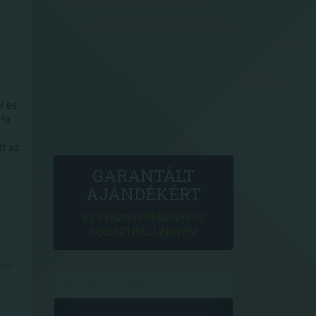
l és
 Ha
ét az
GARANTÁLT
AJÁNDÉKÉRT
ÉS PÉNZNYEREMÉNYÉRT
REGISZTRÁLJ INGYEN!
hogy
AJÁNLATAINK