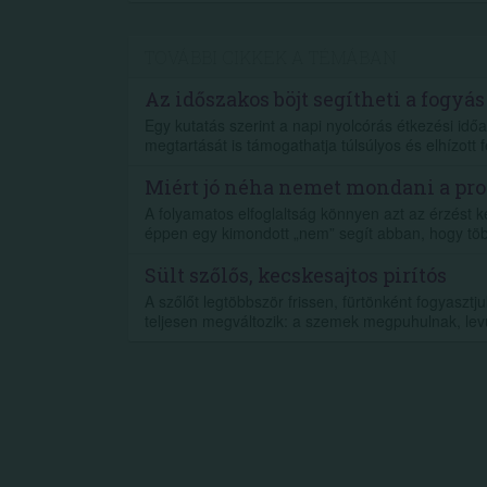
TOVÁBBI CIKKEK A TÉMÁBAN
Az időszakos böjt segítheti a fogyás
Egy kutatás szerint a napi nyolcórás étkezési időa
megtartását is támogathatja túlsúlyos és elhízott f
Miért jó néha nemet mondani a pr
A folyamatos elfoglaltság könnyen azt az érzést k
éppen egy kimondott „nem” segít abban, hogy töb
Sült szőlős, kecskesajtos pirítós
A szőlőt legtöbbször frissen, fürtönként fogyaszt
teljesen megváltozik: a szemek megpuhulnak, lev