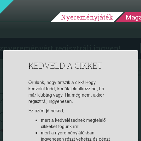
Nyereményjáték
Maga
znyereményért regisztrálj ingyen!
KEDVELD A CIKKET
2025.01.19. 08:35:34
5651
Örülünk, hogy tetszik a cikk! Hogy
kedvelni tudd, kérjük jelentkezz be, ha
TA ÉS DIÓS SALÁTA:
már klubtag vagy. Ha még nem, akkor
regisztrálj ingyenesen.
ROPPANÓS PÁROS
Ez azért jó neked,
mert a kedvelésednek megfelelő
cikkeket fogunk írni.
yedet. Ha tag vagy, jelentkezz be, ha új vagy, regisztrálj itt (ingyenes)!
mert a nyereményjátékban
ingyenesen részt vehetsz és pénzt