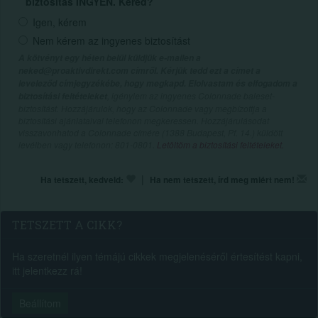
biztosítás INGYEN. Kéred?
Igen, kérem
Nem kérem az ingyenes biztosítást
A kötvényt egy héten belül küldjük e-mailen a
neked@proaktivdirekt.com címről. Kérjük tedd ezt a címet a
leveleződ címjegyzékébe, hogy megkapd. Elolvastam és elfogadom a
, igénylem az ingyenes Colonnade baleset-
biztosítási feltételeket
biztosítást. Hozzájárulok, hogy az Colonnade vagy megbízottja a
biztosítási ajánlataival telefonon megkeressen. Hozzájárulásodat
visszavonhatod a Colonnade címére (1388 Budapest, Pf. 14.) küldött
levélben vagy telefonon: 801-0801.
Letöltöm a biztosítási feltételeket.
|
Ha tetszett, kedveld:
Ha nem tetszett, írd meg miért nem!
TETSZETT A CIKK?
Ha szeretnél ilyen témájú cikkek megjelenéséről értesítést kapni,
itt jelentkezz rá!
Beállítom