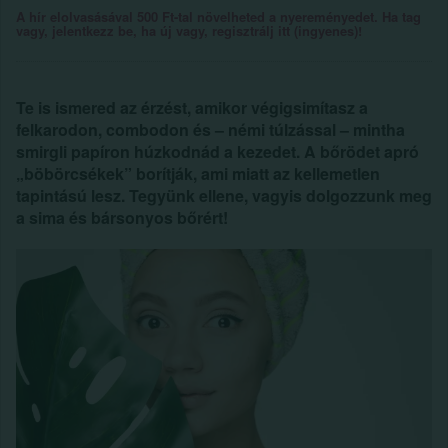
A hír elolvasásával 500 Ft-tal növelheted a nyereményedet. Ha tag
vagy, jelentkezz be, ha új vagy, regisztrálj itt (ingyenes)!
Te is ismered az érzést, amikor végigsimítasz a
felkarodon, combodon és – némi túlzással – mintha
smirgli papíron húzkodnád a kezedet. A bőrödet apró
„böbörcsékek” borítják, ami miatt az kellemetlen
tapintású lesz. Tegyünk ellene, vagyis dolgozzunk meg
a sima és bársonyos bőrért!