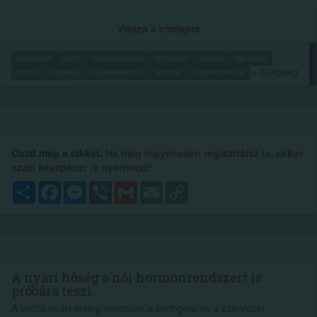
Vissza a címlapra
szabadidő
diéta
szépségápolás
bőrápolás
család
egészség
» Szépség
otthon
szépség
folyadékbevitel
bőrradír
egyenetlen bőr
OSZD MEG A CIKKET ÉS NYERJ...
Oszd meg a cikket.
Ha még ingyenesen regisztrálsz is, akkor
ezzel készpénzt is nyerhetsz!
Megosztás
Facebook
Messenger
Viber
Gmail
Email
Copy
Link
TOVÁBBI CIKKEK A TÉMÁBAN
A nyári hőség a női hormonrendszert is
próbára teszi
A tartós nyári meleg nemcsak a keringést és a szervezet