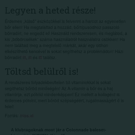
Legyen a heted része!
Érdemes „külső” eszközökkel is felvenni a harcot az egyenetlen
bőr ellen! Ha megtaláltad a hozzád, bőrtípusodhoz passzoló
bőrradírt, ne engedd el! Használd rendszeresen, és meglátod, a
kis „böbörcsékek” száma használatról használatra csökken! Ha
nem találtad meg a megfelelő márkát, akár egy otthon
elkészíthető kencével is sokat segíthetsz a problémádon! Házi
bőrradírt
itt
,
itt
és
itt
találsz.
Töltsd belülről is!
A rendszeres folyadékbevitelen túl vitaminokkal is sokat
segíthetsz bőröd minőségén! Az A-vitamin a bőr és a haj
vitaminja, ezt pótold mindenképpen! Ez mellett a kollagént is
érdemes pótolni, mert bőröd szépségéért, rugalmasságért ő is
felel!
Forrás:
miss.at
A klubtagoknak most jár a Colonnade baleset-