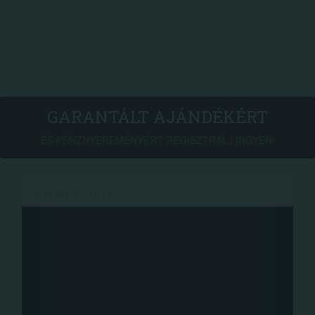
GARANTÁLT AJÁNDÉKÉRT
ÉS PÉNZNYEREMÉNYÉRT REGISZTRÁLJ INGYEN!
AJÁNLATAINK
Fa