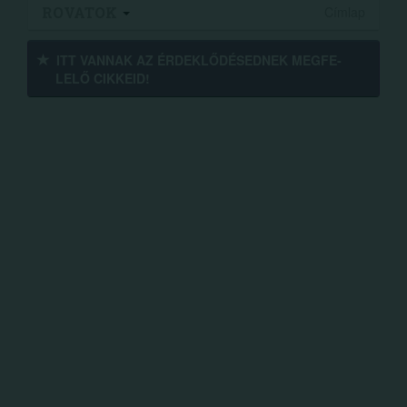
ROVATOK
Címlap
ITT VANNAK AZ ÉRDEK­LŐDÉ­SEDNEK MEGFE­
LELŐ CIKKEID!