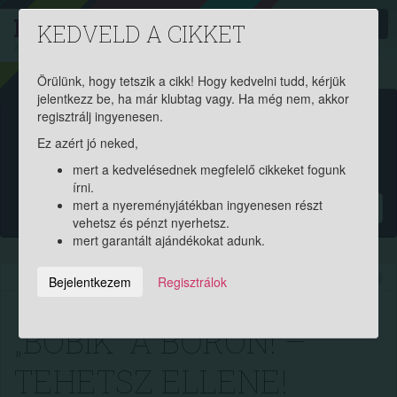
PROAKTIV
direkt
KEDVELD A CIKKET
a szerencsések klubja
| 2011 óta
Örülünk, hogy tetszik a cikk! Hogy kedvelni tudd, kérjük
jelentkezz be, ha már klubtag vagy. Ha még nem, akkor
Garantált ajándékért és
regisztrálj ingyenesen.
Ez azért jó neked,
pénznyereményért regisztrálj
mert a kedvelésednek megfelelő cikkeket fogunk
ingyen!
írni.
mert a nyereményjátékban ingyenesen részt
?
vehetsz és pénzt nyerhetsz.
mert garantált ajándékokat adunk.
2023.11.12. 12:21:15
7918
250
Bejelentkezem
Regisztrálok
„BÖBIK” A BŐRÖN! –
TEHETSZ ELLENE!