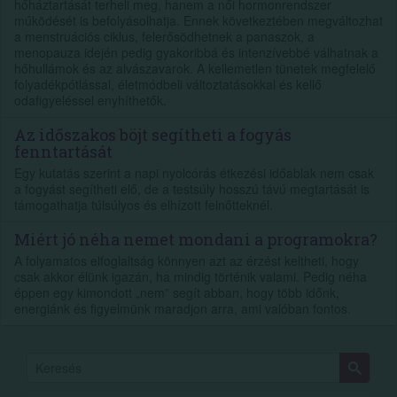
hőháztartását terheli meg, hanem a női hormonrendszer
működését is befolyásolhatja. Ennek következtében megváltozhat
a menstruációs ciklus, felerősödhetnek a panaszok, a
menopauza idején pedig gyakoribbá és intenzívebbé válhatnak a
hőhullámok és az alvászavarok. A kellemetlen tünetek megfelelő
folyadékpótlással, életmódbeli változtatásokkal és kellő
odafigyeléssel enyhíthetők.
Az időszakos böjt segítheti a fogyás
fenntartását
Egy kutatás szerint a napi nyolcórás étkezési időablak nem csak
a fogyást segítheti elő, de a testsúly hosszú távú megtartását is
támogathatja túlsúlyos és elhízott felnőtteknél.
Miért jó néha nemet mondani a programokra?
A folyamatos elfoglaltság könnyen azt az érzést keltheti, hogy
csak akkor élünk igazán, ha mindig történik valami. Pedig néha
éppen egy kimondott „nem” segít abban, hogy több időnk,
energiánk és figyelmünk maradjon arra, ami valóban fontos.