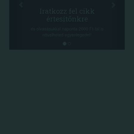
Oszd me
Iratkozz fel cikk
+1.0
értesítőnkre
-nyeremény növe
a sorsolás napjá
vasásukkal naponta 2000 Ft-tal is
megosztási lehető
növelheted egyenlegedet!