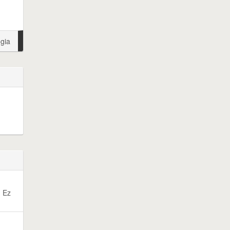
ógia
. Ez