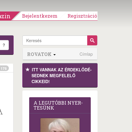
zin
Bejelentkezem
Regisztráció
?
ROVATOK
Címlap
176
ITT VANNAK AZ ÉRDEK­LŐDÉ­
SEDNEK MEGFE­LELŐ
CIKKEID!
A LEG­U­TÓB­BI NYER­
A
TE­SÜNK