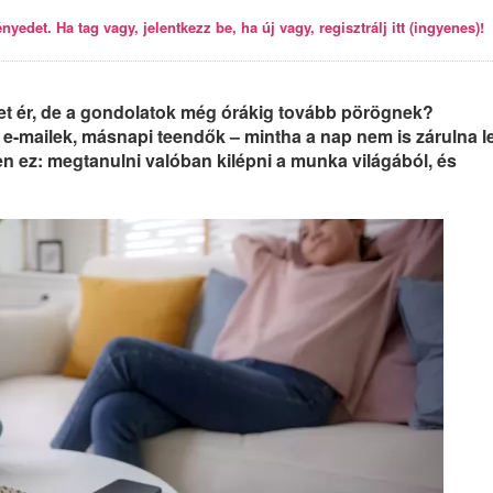
yedet. Ha tag vagy, jelentkezz be, ha új vagy, regisztrálj itt (ingyenes)!
et ér, de a gondolatok még órákig tovább pörögnek?
 e-mailek, másnapi teendők – mintha a nap nem is zárulna l
en ez: megtanulni valóban kilépni a munka világából, és