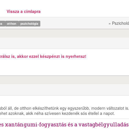
Vissza a címlapra
» Pszichol
tás
otthon
pszichológia
álsz is, akkor ezzel készpénzt is nyerhetsz!
ól áll, de otthon elkészíthetünk egy egyszerűbb, modern változatot is
lehet azoknak, akik néha szívesen kezdenék sós étellel a napot.
es xantángumi-fogyasztás és a vastagbélgyulladás