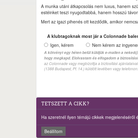
A munka utáni átkapcsolás nem luxus, hanem szük
estéinket teszi nyugodtabbá, hanem hosszú távon a
Mert az igazi pihenés ott kezdődik, amikor nemcsa
A klubtagoknak most jár a Colonnade bale
Igen, kérem
Nem kérem az ingyenes 
A kötvényt egy héten belül küldjük e-mailen a neked@
hogy megkapd. Elolvastam és elfogadom a biztosítási 
az Colonnade vagy megbízottja a biztosítási ajánlatai
(1388 Budapest, Pf. 14.) küldött levélben vagy telefono
TETSZETT A CIKK?
Ha szeretnél ilyen témájú cikkek megjelenéséről ért
Beállítom