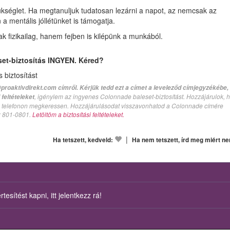
séglet. Ha megtanuljuk tudatosan lezárni a napot, az nemcsak az
 mentális jóllétünket is támogatja.
k fizikailag, hanem fejben is kilépünk a munkából.
set-biztosítás INGYEN. Kéred?
biztosítást
proaktivdirekt.com címről. Kérjük tedd ezt a címet a leveleződ címjegyzékébe,
, igénylem az ingyenes Colonnade baleset-biztosítást. Hozzájárulok, 
feltételeket
val telefonon megkeressen. Hozzájárulásodat visszavonhatod a Colonnade címére
n: 801-0801.
Letöltöm a biztosítási feltételeket.
|
Ha tetszett, kedveld:
Ha nem tetszett, írd meg miért n
esítést kapni, itt jelentkezz rá!