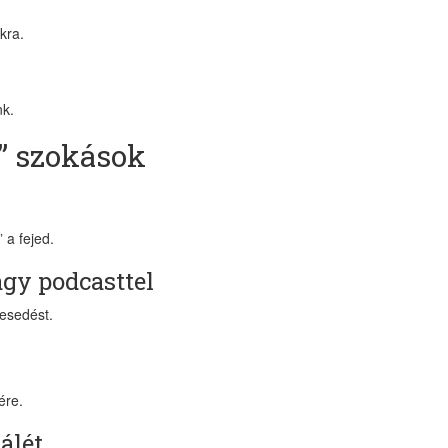
kra.
nk.
” szokások
 a fejed.
agy podcasttel
desedést.
ére.
álét