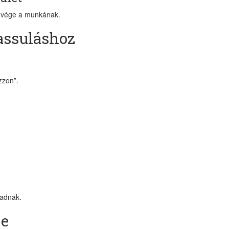
: vége a munkának.
assuláshoz
zzon”.
.
 adnak.
je