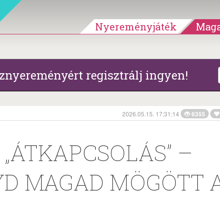
Nyereményjáték
Maga
znyereményért regisztrálj ingyen!
2026.05.15. 17:31:14
6355
„ÁTKAPCSOLÁS” –
YD MAGAD MÖGÖTT 