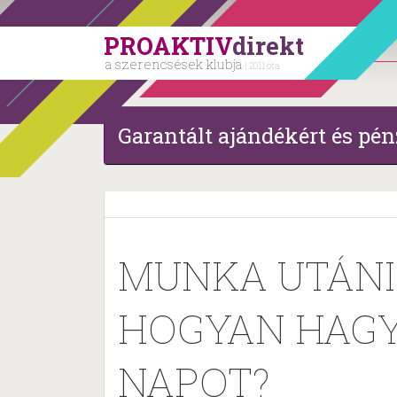
PROAKTIV
direkt
a szerencsések klubja
| 2011 óta
Garantált ajándékért és pén
MUNKA UTÁNI 
HOGYAN HAG
NAPOT?