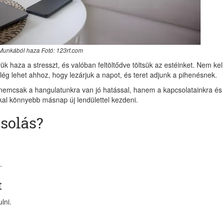
Munkából haza Fotó: 123rf.com
k haza a stresszt, és valóban feltöltődve töltsük az estéinket. Nem kel
ég lehet ahhoz, hogy lezárjuk a napot, és teret adjunk a pihenésnek.
 nemcsak a hangulatunkra van jó hatással, hanem a kapcsolatainkra és
kkal könnyebb másnap új lendülettel kezdeni.
csolás?
.
t
lni.