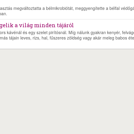
asztás megváltoztatta a bélmikrobiótát, meggyengítette a bélfal védőgá
ban.
ggelik a világ minden tájáról
ors kávénál és egy szelet pirítósnál. Míg nálunk gyakran kenyér, felvágo
más tájain leves, rizs, hal, fűszeres zöldség vagy akár meleg babos éte
ékszabály
Adatvédelem
Médiaajánlat
Partnerprogram-Affiliate