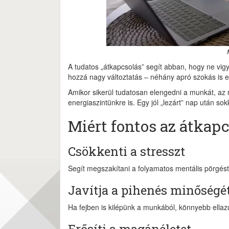
A tudatos „átkapcsolás” segít abban, hogy ne vigyü
hozzá nagy változtatás – néhány apró szokás is el
Amikor sikerül tudatosan elengedni a munkát, az
energiaszintünkre is. Egy jól „lezárt” nap után so
Miért fontos az átkap
Csökkenti a stresszt
Segít megszakítani a folyamatos mentális pörgést
Javítja a pihenés minőségé
Ha fejben is kilépünk a munkából, könnyebb ellazu