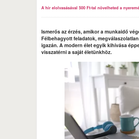
A hír elolvasásával 500 Ft-tal növelheted a nyeremén
Ismerős az érzés, amikor a munkaidő vég
Félbehagyott feladatok, megválaszolatlan
igazán. A modern élet egyik kihívása épp
visszatérni a saját életünkhöz.