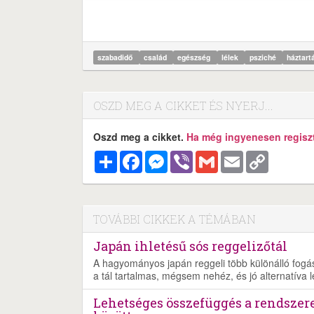
szabadidő
család
egészség
lélek
psziché
háztar
OSZD MEG A CIKKET ÉS NYERJ...
Oszd meg a cikket.
Ha még ingyenesen regisztr
Megosztás
Facebook
Messenger
Viber
Gmail
Email
Copy
Link
TOVÁBBI CIKKEK A TÉMÁBAN
Japán ihletésű sós reggelizőtál
A hagyományos japán reggeli több különálló fogásb
a tál tartalmas, mégsem nehéz, és jó alternatíva 
Lehetséges összefüggés a rendszer