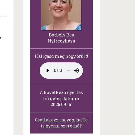
Borbély Bea
e
Nyíregyháza
Hallgasd meg hogy örült!
A következő nyertes
hirdetés dátuma:
2026.09.16.
Csatlakozz ingyen, ha Te
is nyerni szeretnél!