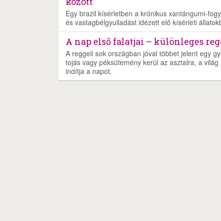
között
Egy brazil kísérletben a krónikus xantángumi-fogy
és vastagbélgyulladást idézett elő kísérleti állatok
A nap első falatjai – különleges re
A reggeli sok országban jóval többet jelent egy gy
tojás vagy péksütemény kerül az asztalra, a világ 
indítja a napot.
Nyereményjáték
Rólunk
Szolgáltatás
Ját