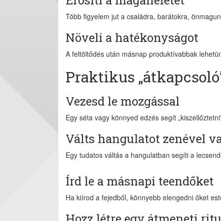
Erősíti a magánéletet
Több figyelem jut a családra, barátokra, önmagun
Növeli a hatékonyságot
A feltöltődés után másnap produktívabbak lehetü
Praktikus „átkapcsoló
Vezesd le mozgással
Egy séta vagy könnyed edzés segít „kiszellőztetni”
Válts hangulatot zenével v
Egy tudatos váltás a hangulatban segíti a lecsen
Írd le a másnapi teendőket
Ha kiírod a fejedből, könnyebb elengedni őket est
Hozz létre egy átmeneti ritu