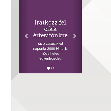
Facebook
Oszd meg
cikkeinket
+1.000.000 Ft...
Iratkozz fel
-nyeremény növelés jár
cikk
a szerencsésnek a
értesítőnkre
sorsolás napján! A
cikkek alján találsz
és olvasásukkal
megosztási
naponta 2000 Ft-tal is
lehetőséget. Lájkolj is
növelheted
minket!
egyenlegedet!